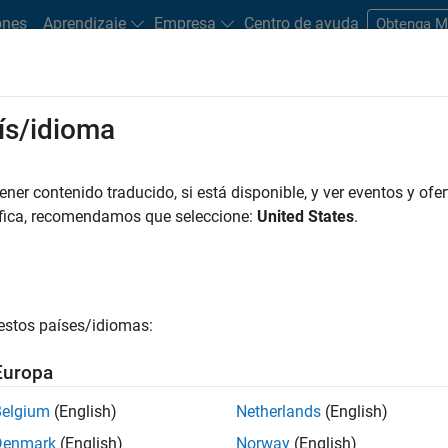
ones
Aprendizaje
Empresa
Centro de ayuda
Obtenga 
rks
ís/idioma
es
Estudiantes y nuevas carreras
Recursos
Cuenta de empleo
er contenido traducido, si está disponible, y ver eventos y ofer
FILTRADO POR
Infrastructure and Architecture
In
áfica, recomendamos que seleccione:
United States
.
r por
estos países/idiomas:
ardar empleos
seleccionados
Europa
Belgium
(English)
Netherlands
(English)
n traducido todos los empleos. Busque por ubicación para enc
Denmark
(English)
Norway
(English)