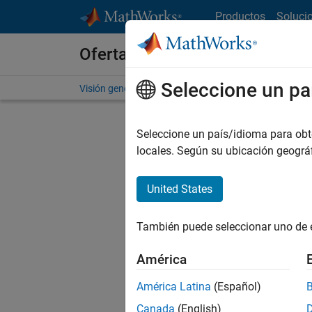
Saltar al contenido
Productos
Soluci
Ofertas de empleo en MathWo
Seleccione un pa
Visión general
Búsqueda de empleo
Oficinas local
Seleccione un país/idioma para obten
locales. Según su ubicación geogr
United States
Ordena
También puede seleccionar uno de 
Gu
América
América Latina
(Español)
No se ha
Canada
(English)