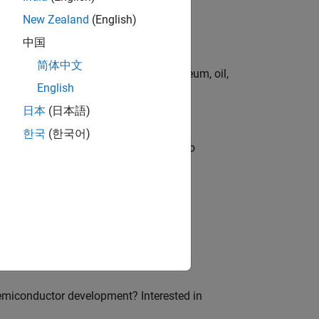
New Zealand
(English)
中国
简体中文
rgy technologies in chemical, petroleum, oil,
English
日本
(日本語)
한국
(한국어)
ble, and Artifactory/GitLab Packages to
ion of MATLAB and Simulink in digital
emiconductor development? Interested in