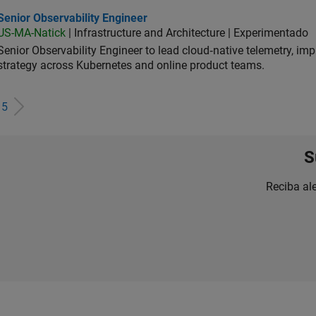
or Observability Engineer
Senior Observability Engineer
US-MA-Natick
| Infrastructure and Architecture | Experimentado
Senior Observability Engineer to lead cloud‑native telemetry, impro
strategy across Kubernetes and online product teams.
e
5
S
Reciba al