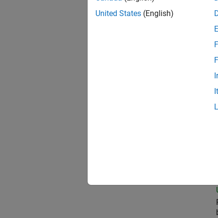
United States
(English)
Oil
F
F
I
Seni
I
Aer
Sem