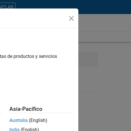
MATLAB
tas de productos y servicios
dustry Marketing
Asia-Pacífico
Australia
(English)
ontrar todos los empleos en su zona.
India
(English)