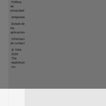
Política
de
privacidad
Antipiratería
Estado de
las
aplicaciones
Información
de contacto
© 1994-
2026
The
MathWorks,
Inc.