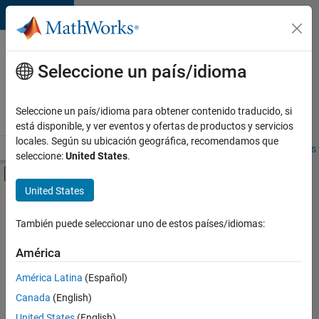
Saltar al contenido
Ofertas
de
Seleccione un país/idioma
empleo
en
Seleccione un país/idioma para obtener contenido traducido, si
MathWorks
está disponible, y ver eventos y ofertas de productos y servicios
locales. Según su ubicación geográfica, recomendamos que
Visión general
Búsqueda de empleo
Oficinas locales
Estudiantes 
seleccione:
United States
.
Mostrar/ocultar menú de navegación
Contenido principal
United States
FILTRADO POR
Advanced Support
También puede seleccionar uno de estos países/idiomas:
+
3
Business Applications and Tools
América
Release Engineering
América Latina
(Español)
Industry Marketing
Canada
(English)
United States
(English)