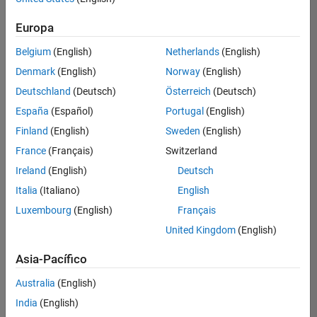
Ordenar por
Europa
Guardar
empleos
seleccionados
Belgium
(English)
Netherlands
(English)
Denmark
(English)
Norway
(English)
Deutschland
(Deutsch)
Österreich
(Deutsch)
No se
han
España
(Español)
Portugal
(English)
traducido
Finland
(English)
Sweden
(English)
todos
France
(Français)
Switzerland
los
empleos.
Ireland
(English)
Deutsch
Busque
Italia
(Italiano)
English
por
Luxembourg
(English)
Français
ubicación
para
United Kingdom
(English)
encontrar
todos
Asia-Pacífico
los
Australia
(English)
empleos
en su
India
(English)