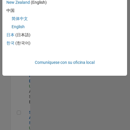
zona.
New Zealand
(English)
中国
Oil & Gas Industry Manager
Oil & Gas
简体中文
Industry
English
Manager
US-TX-Plano
|
日本
(日本語)
Industry
한국
(한국어)
Marketing |
Experimentado
Senior Applications Engineer - Model Based Design
Senior
Comuníquese con su oficina local
Applications
Engineer -
Model Based
Design
US-MA-Natick
|
Advanced
Support |
Experimentado
Senior Data Analyst - Security Focus
Senior Data
Analyst -
Security Focus
US-MA-Natick
|