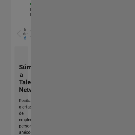
Clara
| Industry
Marketing |
Experimentado
6
de
6
Súmese
a
Talent
Network
Reciba
alertas
de
empleo
personalizadas,
anécdotas