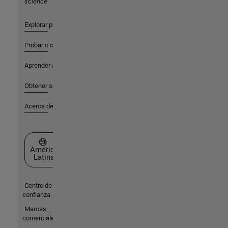
science
Explorar productos
Probar o comprar
Aprender a utilizar
Obtener soporte
Acerca de MathWorks
Seleccione un país/idioma
América
Latina
Centro de
confianza
Marcas
comerciales