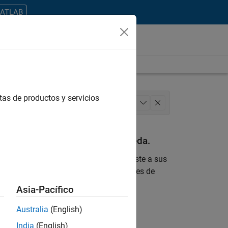
MATLAB
tas de productos y servicios
ns
Marketing Services
+
1
an con sus criterios de búsqueda.
 encontrara ninguna vacante que se ajuste a sus
 actualizada sobre nuevas oportunidades de
Asia-Pacífico
ontrar todos los empleos en su zona.
Australia
(English)
India
(English)