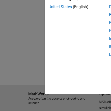
United States
(English)
F
F
I
I
MathWorks
Explorar
Accelerating the pace of engineering and
MATLAB
science
Simulink