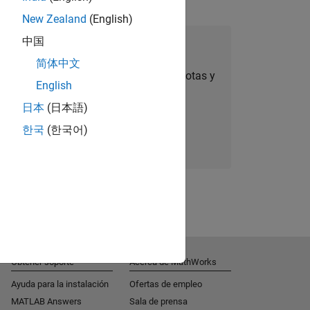
New Zealand
(English)
中国
úmese a Talent Network
简体中文
ertas de empleo personalizadas, anécdotas y
English
noticias sobre la empresa.
日本
(日本語)
한국
(한국어)
Súmese hoy mismo
Obtener soporte
Acerca de MathWorks
Ayuda para la instalación
Ofertas de empleo
MATLAB Answers
Sala de prensa