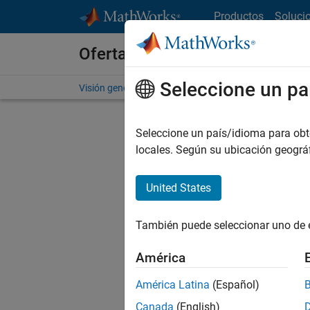
Saltar al contenido
Productos
Soluci
Ofertas de empleo en MathWo
Seleccione un pa
Visión general
Búsqueda de empleo
Oficinas local
Seleccione un país/idioma para obten
FILTRAD
locales. Según su ubicación geogr
United States
Actualm
Pruebe a
También puede seleccionar uno de 
cualific
empleo.
América
No se ha
América Latina
(Español)
Canada
(English)