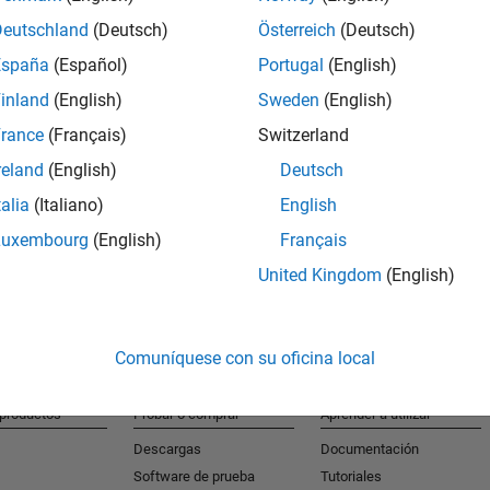
Deutschland
(Deutsch)
Österreich
(Deutsch)
España
(Español)
Portugal
(English)
S
inland
(English)
Sweden
(English)
Reciba al
rance
(Français)
Switzerland
reland
(English)
Deutsch
talia
(Italiano)
English
Luxembourg
(English)
Français
United Kingdom
(English)
Comuníquese con su oficina local
 productos
Probar o comprar
Aprender a utilizar
Descargas
Documentación
Software de prueba
Tutoriales