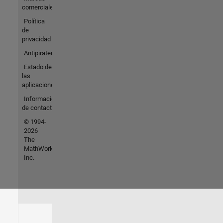
comerciales
Política
de
privacidad
Antipiratería
Estado de
las
aplicaciones
Información
de contacto
© 1994-
2026
The
MathWorks,
Inc.