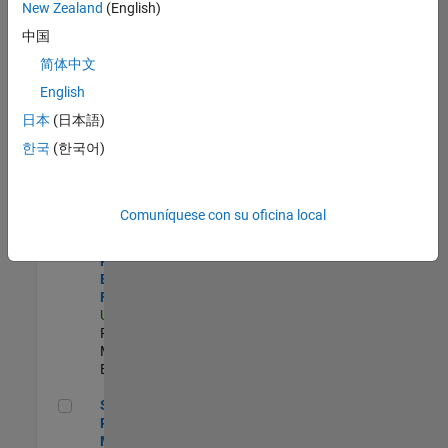
zona.
New Zealand
(English)
中国
Product Strategy Lead - Cloud & Ecosystem for Simulink
Product
简体中文
Strategy Lead
English
- Cloud &
Ecosystem for
日本
(日本語)
Simulink
한국
(한국어)
US-MA-Natick
|
Product
Marketing |
Experimentado
Comuníquese con su oficina local
Senior Product Engineer - FPGA / ASIC
Senior
Product
Engineer -
FPGA / ASIC
US-MA-Natick
|
Product
Marketing |
Experimentado
Senior Product Marketing Engineer
Senior
Product
Marketing