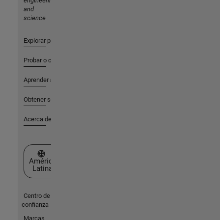
engineering
and
science
Explorar productos
Probar o comprar
Aprender a utilizar
Obtener soporte
Acerca de MathWorks
Seleccione un país/idioma
América
Latina
Centro de
confianza
Marcas