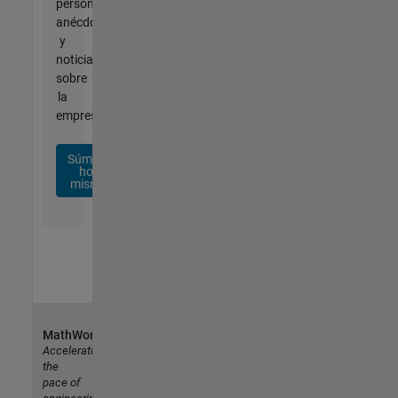
personalizadas,
anécdotas
y
noticias
sobre
la
empresa.
Súmese
hoy
mismo
MathWorks
Accelerating
the
pace of