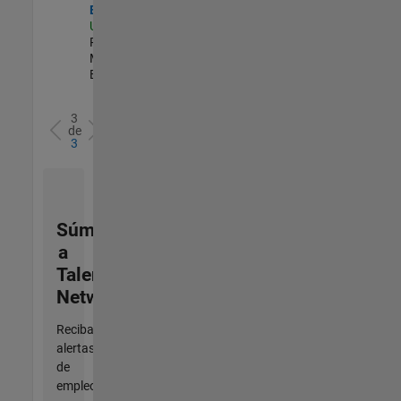
Engineer
US-MA-Natick
|
Product
Marketing |
Experimentado
3
de
3
Súmese
a
Talent
Network
Reciba
alertas
de
empleo