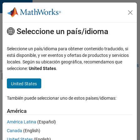
Saltar al contenido
Ofertas
de
Seleccione un país/idioma
empleo
en
Seleccione un país/idioma para obtener contenido traducido, si
MathWorks
está disponible, y ver eventos y ofertas de productos y servicios
locales. Según su ubicación geográfica, recomendamos que
Visión general
Búsqueda de empleo
Oficinas locales
Estudiantes 
seleccione:
United States
.
Mostrar/ocultar menú de navegación
Contenido principal
United States
FILTRADO POR
Education Marketing
También puede seleccionar uno de estos países/idiomas:
+
1
Product Marketing
América
América Latina
(Español)
Canada
(English)
United States
(English)