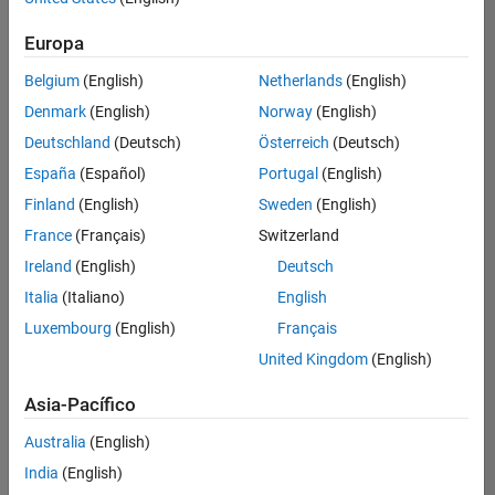
Ordenar por
Europa
Guardar
empleos
seleccionados
Belgium
(English)
Netherlands
(English)
Denmark
(English)
Norway
(English)
Deutschland
(Deutsch)
Österreich
(Deutsch)
No se
han
España
(Español)
Portugal
(English)
traducido
Finland
(English)
Sweden
(English)
todos
France
(Français)
Switzerland
los
empleos.
Ireland
(English)
Deutsch
Busque
Italia
(Italiano)
English
por
Luxembourg
(English)
Français
ubicación
para
United Kingdom
(English)
encontrar
todos
Asia-Pacífico
los
Australia
(English)
empleos
en su
India
(English)