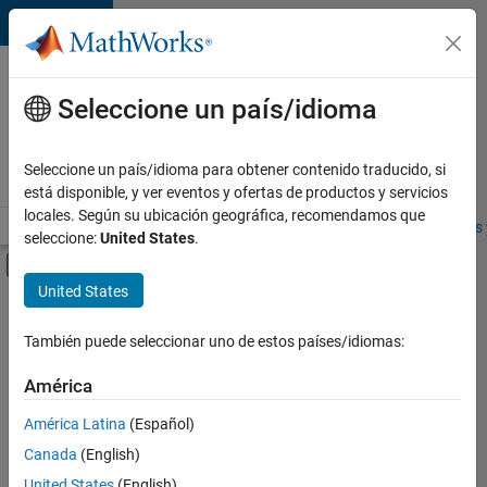
Saltar al contenido
Ofertas
de
Seleccione un país/idioma
empleo
en
Seleccione un país/idioma para obtener contenido traducido, si
MathWorks
está disponible, y ver eventos y ofertas de productos y servicios
locales. Según su ubicación geográfica, recomendamos que
Visión general
Búsqueda de empleo
Oficinas locales
Estudiantes 
seleccione:
United States
.
Mostrar/ocultar menú de navegación
Contenido principal
United States
FILTRADO POR
Information Technology
También puede seleccionar uno de estos países/idiomas:
+
4
Commercial Sales
América
Education Sales
América Latina
(Español)
Marketing Communications
Canada
(English)
Office and Administrative Services
United States
(English)