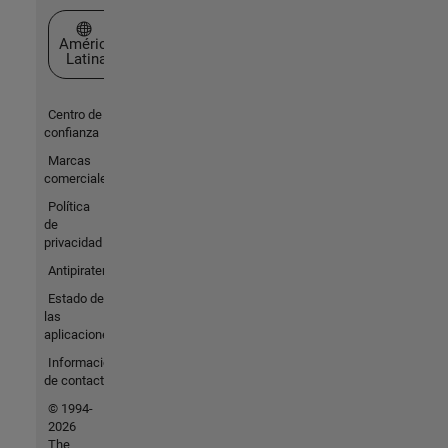
Seleccione un país/idioma
América
Latina
Centro de
confianza
Marcas
comerciales
Política
de
privacidad
Antipiratería
Estado de
las
aplicaciones
Información
de contacto
© 1994-
2026
The