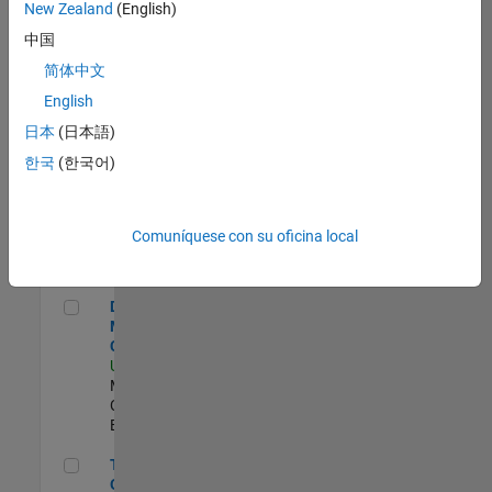
zona.
New Zealand
(English)
中国
Principal Identity Security Engineer - AD & MS Entra ID
Principal Identity
简体中文
Security Engineer - AD
English
& MS Entra ID
US-MA-Natick
|
日本
(日本語)
Information Technology
한국
(한국어)
| Experimentado
Senior CRM Analyst
Senior CRM Analyst
US-MA-Natick
|
Comuníquese con su oficina local
Information Technology
| Experimentado
Director of Digital Marketing and Campaigns
Director of Digital
Marketing and
Campaigns
US-MA-Natick
|
Marketing
Communications |
Experimentado
Technical Product Owner
Technical Product
Owner