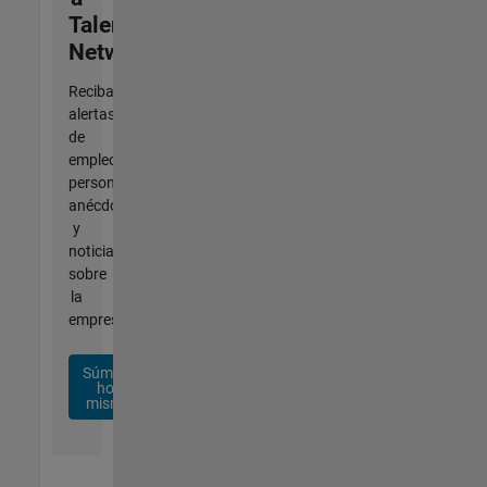
Talent
Network
Reciba
alertas
de
empleo
personalizadas,
anécdotas
y
noticias
sobre
la
empresa.
Súmese
hoy
mismo