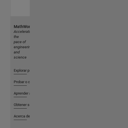
MathWorks
Accelerating
the
pace of
engineering
and
science
Explorar productos
Probar o comprar
Aprender a utilizar
Obtener soporte
Acerca de MathWorks