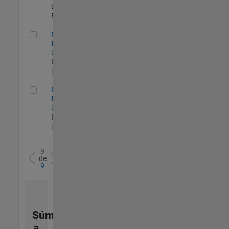
Commercial Sales |
Experimentado
Senior Database Reliability Engineer
Senior Database
Reliability Engineer
US-MA-Natick
|
Information Technology
| Experimentado
Senior Sailpoint IAM Engineer
Senior Sailpoint IAM
Engineer
US-MA-Natick
|
Information Technology
| Experimentado
9
de
9
Súmese
a