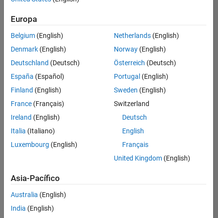
Ordenar por
Europa
Guardar
empleos
seleccionados
Belgium
(English)
Netherlands
(English)
Denmark
(English)
Norway
(English)
Deutschland
(Deutsch)
Österreich
(Deutsch)
No se
han
España
(Español)
Portugal
(English)
traducido
Finland
(English)
Sweden
(English)
todos
France
(Français)
Switzerland
los
empleos.
Ireland
(English)
Deutsch
Busque
Italia
(Italiano)
English
por
Luxembourg
(English)
Français
ubicación
para
United Kingdom
(English)
encontrar
todos
Asia-Pacífico
los
Australia
(English)
empleos
en su
India
(English)