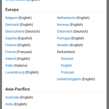
Ordenar por
Europa
Guardar
empleos
seleccionados
Belgium
(English)
Netherlands
(English)
Denmark
(English)
Norway
(English)
Deutschland
(Deutsch)
Österreich
(Deutsch)
No se
han
España
(Español)
Portugal
(English)
traducido
Finland
(English)
Sweden
(English)
todos
France
(Français)
Switzerland
los
empleos.
Ireland
(English)
Deutsch
Busque
Italia
(Italiano)
English
por
Luxembourg
(English)
Français
ubicación
para
United Kingdom
(English)
encontrar
todos
Asia-Pacífico
los
Australia
(English)
empleos
en su
India
(English)