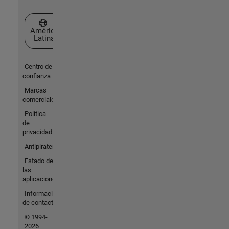
Seleccione un país/idioma
América
Latina
Centro de
confianza
Marcas
comerciales
Política
de
privacidad
Antipiratería
Estado de
las
aplicaciones
Información
de contacto
© 1994-
2026