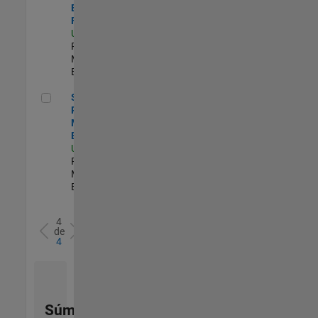
Engineer -
FPGA / ASIC
US-MA-Natick
|
Product
Marketing |
Experimentado
Senior Product Marketing Engineer
Senior
Product
Marketing
Engineer
US-MA-Natick
|
Product
Marketing |
Experimentado
4
de
4
Súmese