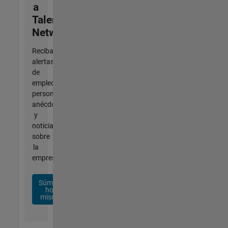
a
Talent
Network
Reciba
alertas
de
empleo
personalizadas,
anécdotas
y
noticias
sobre
la
empresa.
Súmese
hoy
mismo