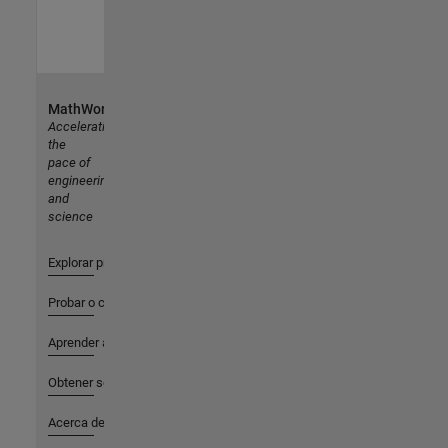
MathWorks
Accelerating
the
pace of
engineering
and
science
Explorar productos
Probar o comprar
Aprender a utilizar
Obtener soporte
Acerca de MathWorks