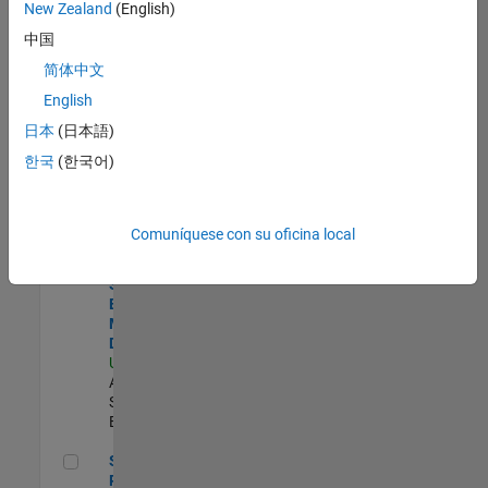
zona.
New Zealand
(English)
中国
Product Strategy Lead - Cloud & Ecosystem for Simulink
Product
简体中文
Strategy Lead
English
- Cloud &
Ecosystem for
日本
(日本語)
Simulink
한국
(한국어)
US-MA-Natick
|
Product
Marketing |
Experimentado
Comuníquese con su oficina local
Senior Solutions Engineer - Model Based Design
Senior
Solutions
Engineer -
Model Based
Design
US-MA-Natick
|
Advanced
Support |
Experimentado
Senior Product Engineer - FPGA / ASIC
Senior
Product