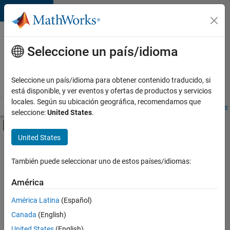
Saltar al contenido
Ofertas
de
Seleccione un país/idioma
empleo
en
Seleccione un país/idioma para obtener contenido traducido, si
MathWorks
está disponible, y ver eventos y ofertas de productos y servicios
locales. Según su ubicación geográfica, recomendamos que
Visión general
Búsqueda de empleo
Oficinas locales
Estudiantes 
seleccione:
United States
.
Mostrar/ocultar menú de navegación
Contenido principal
United States
FILTRADO POR
Advanced Support
También puede seleccionar uno de estos países/idiomas:
+
3
Quality Engineering
América
User Experience
América Latina
(Español)
Product Marketing
Canada
(English)
United States
(English)