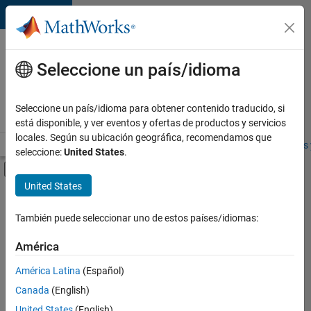
Saltar al contenido
Ofertas
de
Seleccione un país/idioma
empleo
en
Seleccione un país/idioma para obtener contenido traducido, si
MathWorks
está disponible, y ver eventos y ofertas de productos y servicios
locales. Según su ubicación geográfica, recomendamos que
Visión general
Búsqueda de empleo
Oficinas locales
Estudiantes 
seleccione:
United States
.
Mostrar/ocultar menú de navegación
Contenido principal
United States
FILTRADO POR
Finance and Operations
También puede seleccionar uno de estos países/idiomas:
+
1
Human Resources
América
América Latina
(Español)
Canada
(English)
United States
(English)