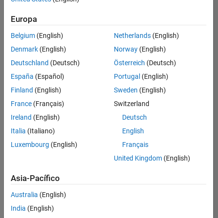
Ordenar por
Europa
Guardar
empleos
seleccionados
Belgium
(English)
Netherlands
(English)
Denmark
(English)
Norway
(English)
Deutschland
(Deutsch)
Österreich
(Deutsch)
No se
han
España
(Español)
Portugal
(English)
traducido
Finland
(English)
Sweden
(English)
todos
France
(Français)
Switzerland
los
empleos.
Ireland
(English)
Deutsch
Busque
Italia
(Italiano)
English
por
Luxembourg
(English)
Français
ubicación
para
United Kingdom
(English)
encontrar
todos
Asia-Pacífico
los
Australia
(English)
empleos
en su
India
(English)