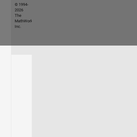
© 1994-
2026
The
MathWorks,
Inc.