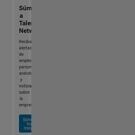
Súmese
a
Talent
Network
Reciba
alertas
de
empleo
personalizadas,
anécdotas
y
noticias
sobre
la
empresa.
Súmese
hoy
mismo