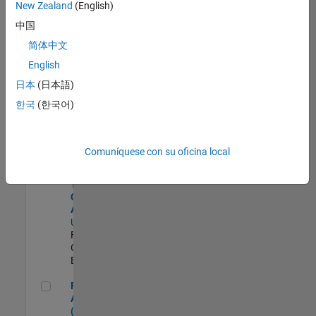
zona.
New Zealand
(English)
中国
Senior Sourcing & Procurement Technology Analyst
Senior
简体中文
Sourcing &
English
Procurement
Technology
日本
(日本語)
Analyst
한국
(한국어)
US-MA-Natick
|
Finance and
Operations |
Experimentado
Comuníquese con su oficina local
Senior Global Trade Compliance Analyst
Senior Global
Trade
Compliance
Analyst
US-MA-Natick
|
Finance and
Operations |
Experimentado
Financial Analyst (FP&A)
Financial
Analyst
(FP&A)