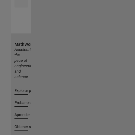
MathWorks
Accelerating
the
pace of
engineering
and
science
Explorar productos
Probar o comprar
Aprender a utilizar
Obtener soporte