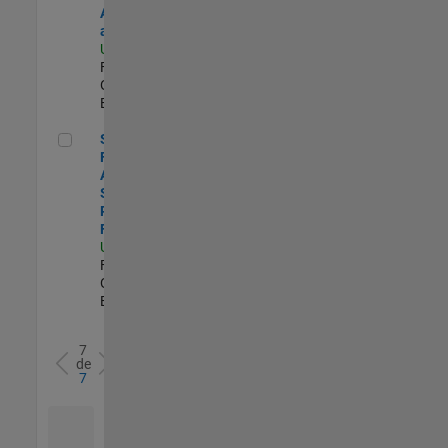
Accounting
and Reporting
US-MA-Natick
|
Finance and
Operations |
Experimentado
Senior Financial Analyst - Sales Planning & Forecasting
Senior
Financial
Analyst -
Sales
Planning &
Forecasting
US-MA-Natick
|
Finance and
Operations |
Experimentado
7
de
7