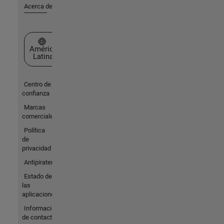
Acerca de MathWorks
Seleccione un país/idioma
América
Latina
Centro de
confianza
Marcas
comerciales
Política
de
privacidad
Antipiratería
Estado de
las
aplicaciones
Información
de contacto