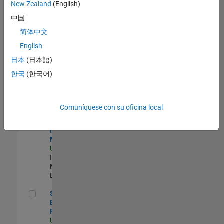
zona.
New Zealand
(English)
中国
Product Strategy Lead - Cloud & Ecosystem for Simulink
Product
简体中文
Strategy Lead
English
- Cloud &
Ecosystem for
日本
(日本語)
Simulink
한국
(한국어)
US-MA-Natick
|
Product
Marketing |
Experimentado
Comuníquese con su oficina local
Oil & Gas Industry Manager
Oil & Gas
Industry
Manager
US-TX-Plano
|
Industry
Marketing |
Experimentado
Senior Product Engineer - FPGA / ASIC
Senior Product
Engineer -
FPGA / ASIC
US-MA-Natick
|