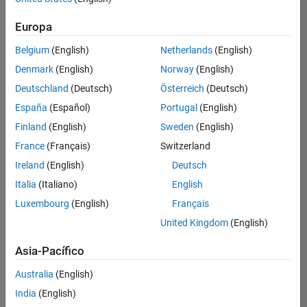
Ordenar por
Europa
Guardar
empleos
seleccionados
Belgium
(English)
Netherlands
(English)
Denmark
(English)
Norway
(English)
Deutschland
(Deutsch)
Österreich
(Deutsch)
No se
han
España
(Español)
Portugal
(English)
traducido
Finland
(English)
Sweden
(English)
todos
France
(Français)
Switzerland
los
empleos.
Ireland
(English)
Deutsch
Busque
Italia
(Italiano)
English
por
Luxembourg
(English)
Français
ubicación
para
United Kingdom
(English)
encontrar
todos
Asia-Pacífico
los
Australia
(English)
empleos
en su
India
(English)