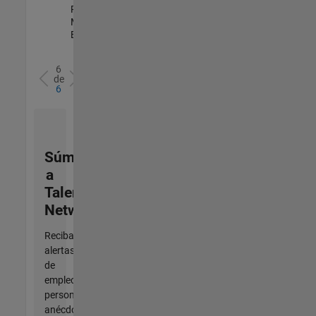
Product
Marketing |
Experimentado
6
de
6
Súmese
a
Talent
Network
Reciba
alertas
de
empleo
personalizadas,
anécdotas