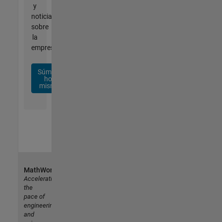
y
noticias
sobre
la
empresa.
Súmese
hoy
mismo
MathWorks
Accelerating
the
pace of
engineering
and