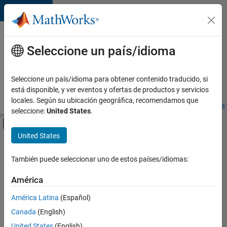
Saltar al contenido
Ofertas
de
Seleccione un país/idioma
empleo
en
Seleccione un país/idioma para obtener contenido traducido, si
MathWorks
está disponible, y ver eventos y ofertas de productos y servicios
locales. Según su ubicación geográfica, recomendamos que
Visión general
Búsqueda de empleo
Oficinas locales
Estudiantes 
seleccione:
United States
.
Mostrar/ocultar menú de navegación
Contenido principal
United States
FILTRADO POR
Technical Writing
También puede seleccionar uno de estos países/idiomas:
+
3
User Experience
América
Industry Marketing
América Latina
(Español)
Product Marketing
Canada
(English)
United States
(English)