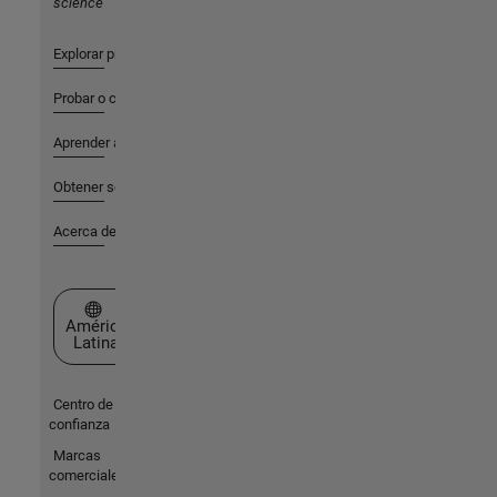
science
Explorar productos
Probar o comprar
Aprender a utilizar
Obtener soporte
Acerca de MathWorks
Seleccione un país/idioma
América
Latina
Centro de
confianza
Marcas
comerciales