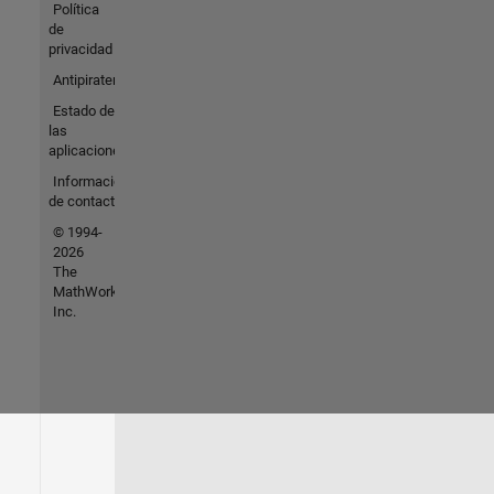
Política
de
privacidad
Antipiratería
Estado de
las
aplicaciones
Información
de contacto
© 1994-
2026
The
MathWorks,
Inc.