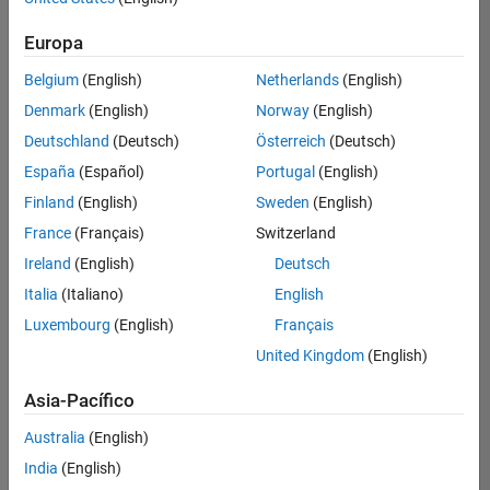
Ordenar por
Europa
Guardar
empleos
seleccionados
Belgium
(English)
Netherlands
(English)
Denmark
(English)
Norway
(English)
Deutschland
(Deutsch)
Österreich
(Deutsch)
No se
han
España
(Español)
Portugal
(English)
traducido
Finland
(English)
Sweden
(English)
todos
France
(Français)
Switzerland
los
empleos.
Ireland
(English)
Deutsch
Busque
Italia
(Italiano)
English
por
Luxembourg
(English)
Français
ubicación
para
United Kingdom
(English)
encontrar
todos
Asia-Pacífico
los
Australia
(English)
empleos
en su
India
(English)