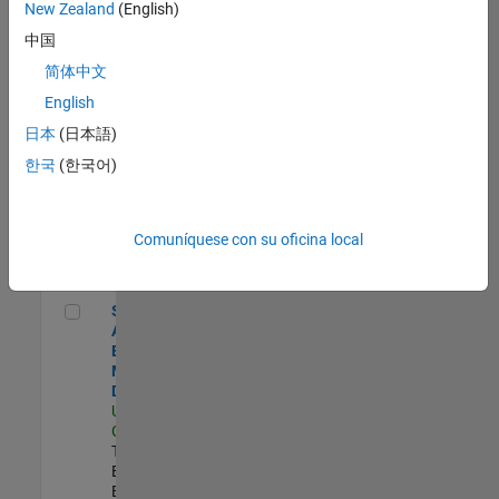
zona.
New Zealand
(English)
中国
Senior Application Engineer - Aerospace - Control Systems
Senior
简体中文
Application
English
Engineer -
Aerospace -
日本
(日本語)
Control
한국
(한국어)
Systems
US-CA-
Torrance
|
Technical Sales
Comuníquese con su oficina local
Engineering |
Experimentado
Senior Application Engineer - Model-Based Design
Senior
Application
Engineer -
Model-Based
Design
US-CA-Santa
Clara
|
Technical Sales
Engineering |
Experimentado