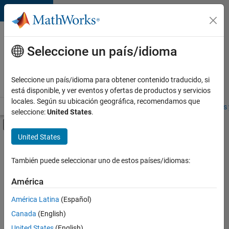
Saltar al contenido
Ofertas
de
Seleccione un país/idioma
empleo
en
Seleccione un país/idioma para obtener contenido traducido, si
MathWorks
está disponible, y ver eventos y ofertas de productos y servicios
locales. Según su ubicación geográfica, recomendamos que
Visión general
Búsqueda de empleo
Oficinas locales
Estudiantes 
seleccione:
United States
.
Mostrar/ocultar menú de navegación
Contenido principal
United States
FILTRADO POR
Release Engineering
También puede seleccionar uno de estos países/idiomas:
+
1
Technical Sales Engineering
América
América Latina
(Español)
Canada
(English)
United States
(English)