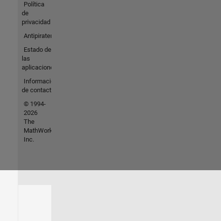
Política
de
privacidad
Antipiratería
Estado de
las
aplicaciones
Información
de contacto
© 1994-
2026
The
MathWorks,
Inc.