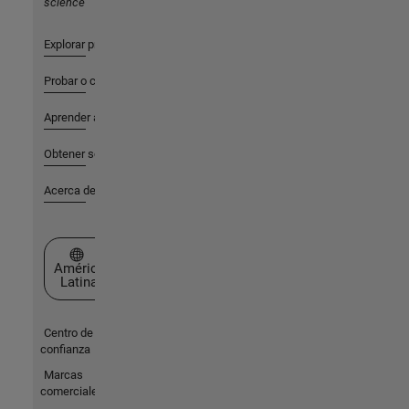
science
Explorar productos
Probar o comprar
Aprender a utilizar
Obtener soporte
Acerca de MathWorks
Seleccione un país/idioma
América
Latina
Centro de
confianza
Marcas
comerciales