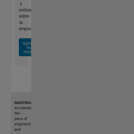
y
noticias
sobre
la
empresa.
Súmese
hoy
mismo
MathWorks
Accelerating
the
pace of
engineering
and