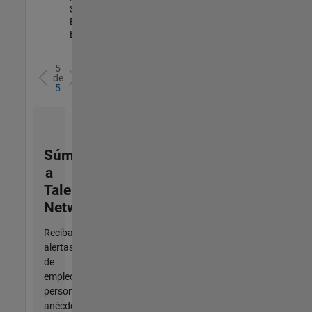
Sales
Engineering |
Experimentado
5
de
5
Súmese
a
Talent
Network
Reciba
alertas
de
empleo
personalizadas,
anécdotas