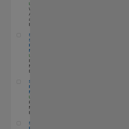
US-MA-Natick
|
Web
Applications
and Services |
Experimentado
Senior Software Program Manager
Senior
Software
Program
Manager
US-MA-Natick
|
Program
Management |
Experimentado
Senior Program Manager
Senior
Program
Manager
US-MA-Natick
|
Program
Management |
Experimentado
Senior Product Marketing Engineer
Senior
Product