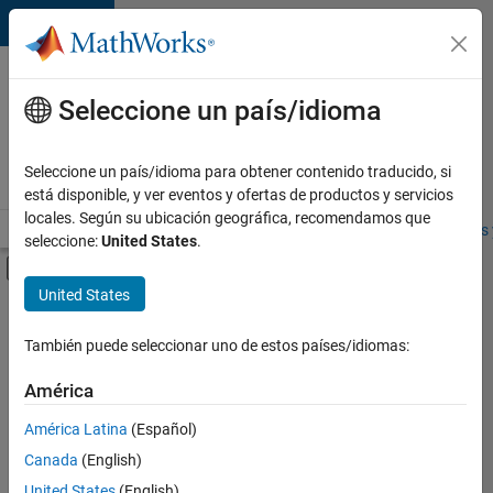
Saltar al contenido
Ofertas
de
Seleccione un país/idioma
empleo
en
Seleccione un país/idioma para obtener contenido traducido, si
MathWorks
está disponible, y ver eventos y ofertas de productos y servicios
locales. Según su ubicación geográfica, recomendamos que
Visión general
Búsqueda de empleo
Oficinas locales
Estudiantes 
seleccione:
United States
.
Mostrar/ocultar menú de navegación
Contenido principal
United States
FILTRADO POR
Program Management
También puede seleccionar uno de estos países/idiomas:
+
2
Web Applications and Services
América
Product Marketing
América Latina
(Español)
Canada
(English)
United States
(English)