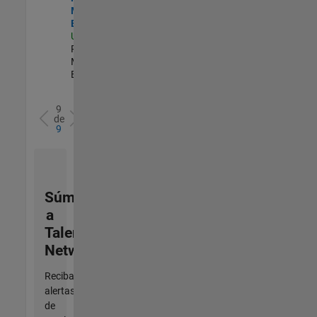
Marketing
Engineer
US-MA-Natick
|
Product
Marketing |
Experimentado
9
de
9
Súmese
a
Talent
Network
Reciba
alertas
de