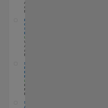
Applications
and Services |
Experimentado
Principal Cloud Software Engineer
Principal
Cloud
Software
Engineer
US-MA-Natick
|
Web
Applications
and Services |
Experimentado
Senior Product Engineer - FPGA / ASIC
Senior
Product
Engineer -
FPGA / ASIC
US-MA-Natick
|
Product
Marketing |
Experimentado
Senior Applied AI Engineer
Senior Applied
AI Engineer