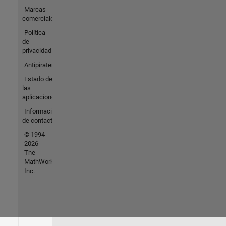
Marcas
comerciales
Política
de
privacidad
Antipiratería
Estado de
las
aplicaciones
Información
de contacto
© 1994-
2026
The
MathWorks,
Inc.