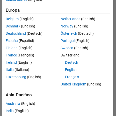
Ordenar por
Europa
Guardar
empleos
seleccionados
Belgium
(English)
Netherlands
(English)
Denmark
(English)
Norway
(English)
Deutschland
(Deutsch)
Österreich
(Deutsch)
No se
han
España
(Español)
Portugal
(English)
traducido
Finland
(English)
Sweden
(English)
todos
France
(Français)
Switzerland
los
empleos.
Ireland
(English)
Deutsch
Busque
Italia
(Italiano)
English
por
Luxembourg
(English)
Français
ubicación
para
United Kingdom
(English)
encontrar
todos
Asia-Pacífico
los
Australia
(English)
empleos
en su
India
(English)