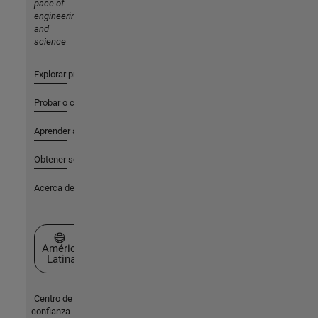
pace of
engineering
and
science
Explorar productos
Probar o comprar
Aprender a utilizar
Obtener soporte
Acerca de MathWorks
Seleccione un país/idioma
América
Latina
Centro de
confianza