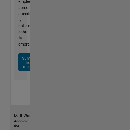
empleo
personalizadas,
anécdotas
y
noticias
sobre
la
empresa.
Súmese
hoy
mismo
MathWorks
Accelerating
the