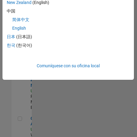
zona.
New Zealand
(English)
中国
Product Strategy Lead - Cloud & Ecosystem for Simulink
Product
简体中文
Strategy Lead
English
- Cloud &
Ecosystem for
日本
(日本語)
Simulink
한국
(한국어)
US-MA-Natick
|
Product
Marketing |
Experimentado
Comuníquese con su oficina local
Senior Program Manager
Senior
Program
Manager
US-MA-Natick
|
Program
Management |
Experimentado
Cloud Solution Architect
Cloud Solution
Architect
US-MA-Natick
|
Web