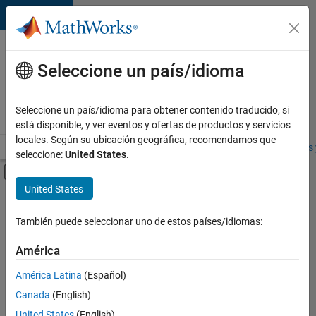
Saltar al contenido
Ofertas
de
Seleccione un país/idioma
empleo
en
Seleccione un país/idioma para obtener contenido traducido, si
MathWorks
está disponible, y ver eventos y ofertas de productos y servicios
locales. Según su ubicación geográfica, recomendamos que
Visión general
Búsqueda de empleo
Oficinas locales
Estudiantes 
seleccione:
United States
.
Mostrar/ocultar menú de navegación
Contenido principal
United States
FILTRADO POR
Prácticas laborales
También puede seleccionar uno de estos países/idiomas:
+
3
Information Technology
América
Program Management
América Latina
(Español)
Quality Engineering
Canada
(English)
Actualmente
United States
(English)
no