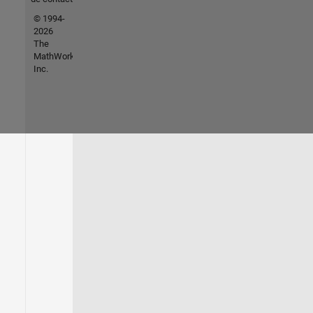
© 1994-
2026
The
MathWorks,
Inc.