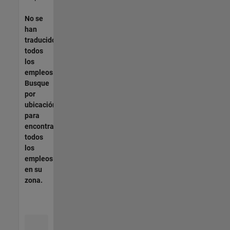
No se
han
traducido
todos
los
empleos.
Busque
por
ubicación
para
encontrar
todos
los
empleos
en su
zona.