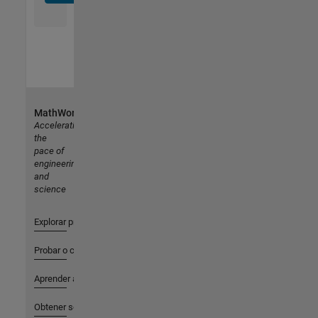
MathWorks
Accelerating
the
pace of
engineering
and
science
Explorar productos
Probar o comprar
Aprender a utilizar
Obtener soporte