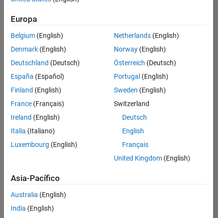
hay
puestos
Europa
disponibles
Belgium
(English)
Netherlands
(English)
que
se
Denmark
(English)
Norway
(English)
correspondan
Deutschland
(Deutsch)
Österreich
(Deutsch)
con
sus
España
(Español)
Portugal
(English)
criterios
Finland
(English)
Sweden
(English)
de
búsqueda.
France
(Français)
Switzerland
Pruebe
Ireland
(English)
Deutsch
a
Italia
(Italiano)
English
ampliar
Luxembourg
(English)
Français
su
búsqueda
United Kingdom
(English)
o a
ver
Asia-Pacífico
todos
los
Australia
(English)
empleos
.
Si aun
India
(English)