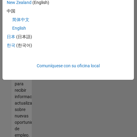
así no
New Zealand
(English)
encontrara
中国
ninguna
vacante
简体中文
que se
English
ajuste
日本
(日本語)
a sus
cualificaciones,
한국
(한국어)
únase
a
nuestra
Comuníquese con su oficina local
Red de
talento
para
recibir
información
actualizada
sobre
nuevas
oportunidades
de
empleo.