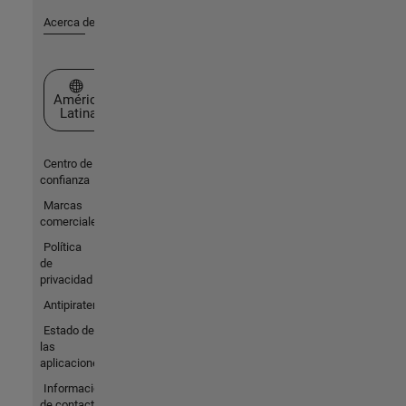
Acerca de MathWorks
Seleccione un país/idioma
América
Latina
Centro de
confianza
Marcas
comerciales
Política
de
privacidad
Antipiratería
Estado de
las
aplicaciones
Información
de contacto