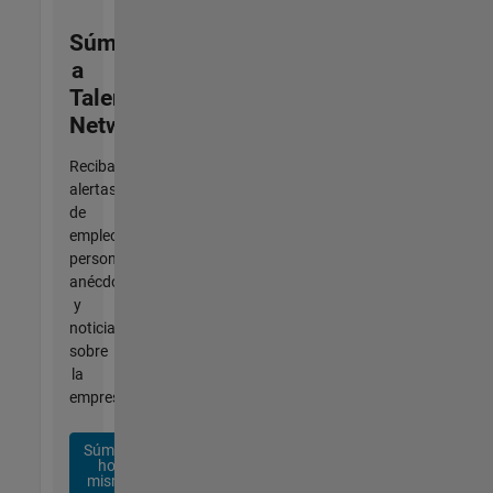
Súmese
a
Talent
Network
Reciba
alertas
de
empleo
personalizadas,
anécdotas
y
noticias
sobre
la
empresa.
Súmese
hoy
mismo