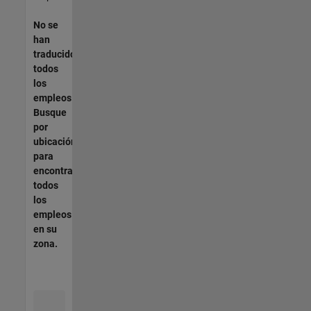
No se
han
traducido
todos
los
empleos.
Busque
por
ubicación
para
encontrar
todos
los
empleos
en su
zona.