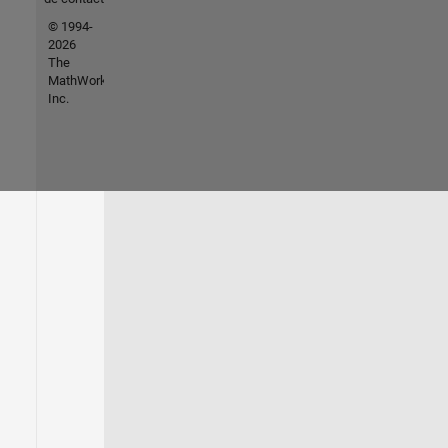
© 1994-
2026
The
MathWorks,
Inc.