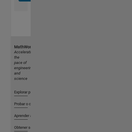
MathWorks
Accelerating
the
pace of
engineering
and
science
Explorar productos
Probar o comprar
Aprender a utilizar
Obtener soporte