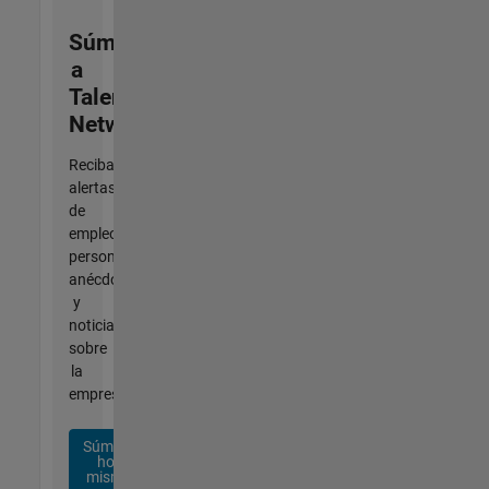
Súmese
a
Talent
Network
Reciba
alertas
de
empleo
personalizadas,
anécdotas
y
noticias
sobre
la
empresa.
Súmese
hoy
mismo