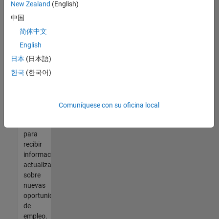
así no
New Zealand
(English)
encontrara
中国
ninguna
vacante
简体中文
que se
English
ajuste
日本
(日本語)
a sus
cualificaciones,
한국
(한국어)
únase
a
nuestra
Comuníquese con su oficina local
Red de
talento
para
recibir
información
actualizada
sobre
nuevas
oportunidades
de
empleo.