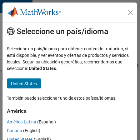
Saltar al contenido
Ofertas
de
Seleccione un país/idioma
empleo
en
Seleccione un país/idioma para obtener contenido traducido, si
MathWorks
está disponible, y ver eventos y ofertas de productos y servicios
locales. Según su ubicación geográfica, recomendamos que
Visión general
Búsqueda de empleo
Oficinas locales
Estudiantes 
seleccione:
United States
.
Mostrar/ocultar menú de navegación
Contenido principal
United States
FILTRADO POR
Prácticas laborales
También puede seleccionar uno de estos países/idiomas:
+
4
Product Development
América
User Experience
América Latina
(Español)
Web Applications and Services
Canada
(English)
Industry Marketing
Actualmente
United States
(English)
no