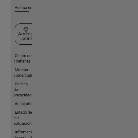
Acerca de MathWorks
Seleccione un país/idioma
América
Latina
Centro de
confianza
Marcas
comerciales
Política
de
privacidad
Antipiratería
Estado de
las
aplicaciones
Información
de contacto