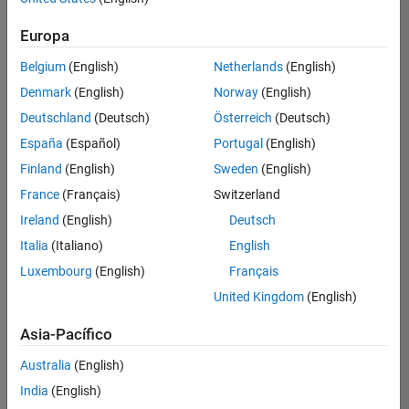
hay
puestos
Europa
disponibles
Belgium
(English)
Netherlands
(English)
que
se
Denmark
(English)
Norway
(English)
correspondan
Deutschland
(Deutsch)
Österreich
(Deutsch)
con
sus
España
(Español)
Portugal
(English)
criterios
Finland
(English)
Sweden
(English)
de
búsqueda.
France
(Français)
Switzerland
Pruebe
Ireland
(English)
Deutsch
a
Italia
(Italiano)
English
ampliar
Luxembourg
(English)
Français
su
búsqueda
United Kingdom
(English)
o a
ver
Asia-Pacífico
todos
los
Australia
(English)
empleos
.
Si aun
India
(English)