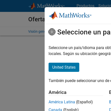
Saltar al contenido
Productos
Soluci
Ofertas de empleo en MathWo
Seleccione un pa
Visión general
Búsqueda de empleo
Oficinas local
Seleccione un país/idioma para obten
FILTRAD
locales. Según su ubicación geogr
United States
Actualm
Pruebe a
También puede seleccionar uno de 
cualific
empleo.
América
No se ha
América Latina
(Español)
Canada
(English)