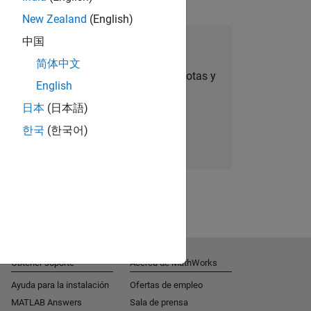
New Zealand
(English)
中国
úmese a Talent Network
简体中文
ertas de empleo personalizadas, anécdotas y
English
noticias sobre la empresa.
日本
(日本語)
한국
(한국어)
Súmese hoy mismo
Obtener soporte
Acerca de MathWorks
Ayuda para la instalación
Ofertas de empleo
MATLAB Answers
Sala de prensa