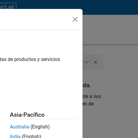
MATLAB
tas de productos y servicios
User Experience
+
2
an con sus criterios de búsqueda.
 encontrara ninguna vacante que se ajuste a sus
 actualizada sobre nuevas oportunidades de
Asia-Pacífico
ontrar todos los empleos en su zona.
Australia
(English)
India
(English)