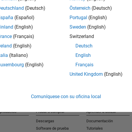
Deutschland
(Deutsch)
Österreich
(Deutsch)
España
(Español)
Portugal
(English)
S
inland
(English)
Sweden
(English)
Reciba al
rance
(Français)
Switzerland
reland
(English)
Deutsch
talia
(Italiano)
English
Luxembourg
(English)
Français
United Kingdom
(English)
Comuníquese con su oficina local
 productos
Probar o comprar
Aprender a utilizar
Descargas
Documentación
Software de prueba
Tutoriales