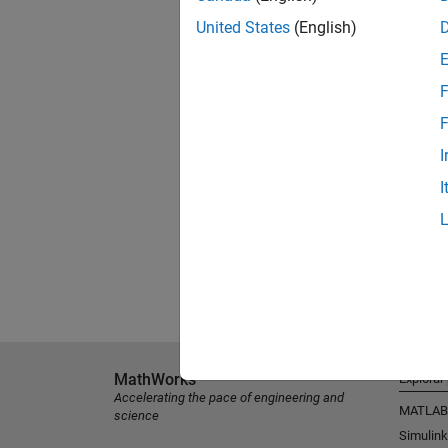
United States
(English)
F
F
I
I
MathWorks
Explorar
Accelerating the pace of engineering and
MATLAB
science
Simulink