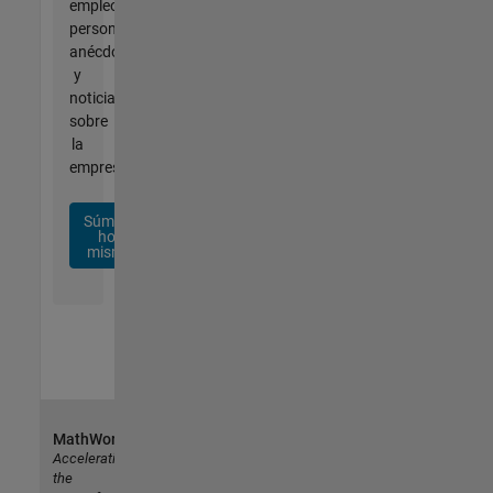
empleo
personalizadas,
anécdotas
y
noticias
sobre
la
empresa.
Súmese
hoy
mismo
MathWorks
Accelerating
the