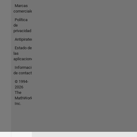
Marcas
comerciales
Política
de
privacidad
Antipiratería
Estado de
las
aplicaciones
Información
de contacto
© 1994-
2026
The
MathWorks,
Inc.