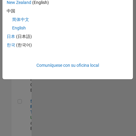
zona.
New Zealand
(English)
中国
Director, Software Pricing and Licensing Strategy
Director, Software
简体中文
Pricing and Licensing
English
Strategy
US-MA-Natick
|
日本
(日本語)
Business Model Team |
한국
(한국어)
Experimentado
Director of Digital Marketing and Campaigns
Director of Digital
Marketing and
Comuníquese con su oficina local
Campaigns
US-MA-Natick
|
Marketing
Communications |
Experimentado
Senior Sourcing & Procurement Technology Analyst
Senior Sourcing &
Procurement
Technology Analyst
US-MA-Natick
| Finance
and Operations |
Experimentado