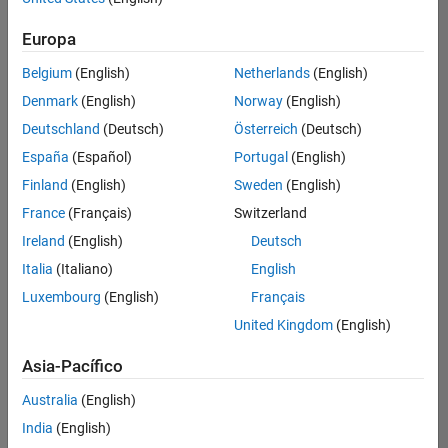
Ordenar por
Office and Administrative Services
Europa
Guardar
empleos
seleccionados
Belgium
(English)
Netherlands
(English)
Denmark
(English)
Norway
(English)
Deutschland
(Deutsch)
Österreich
(Deutsch)
No se
han
España
(Español)
Portugal
(English)
traducido
Finland
(English)
Sweden
(English)
todos
France
(Français)
Switzerland
los
empleos.
Ireland
(English)
Deutsch
Busque
Italia
(Italiano)
English
por
Luxembourg
(English)
Français
ubicación
para
United Kingdom
(English)
encontrar
todos
Asia-Pacífico
los
Australia
(English)
empleos
en su
India
(English)