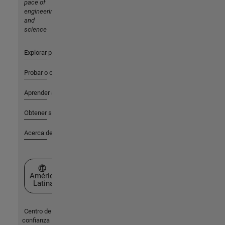
pace of
engineering
and
science
Explorar productos
Probar o comprar
Aprender a utilizar
Obtener soporte
Acerca de MathWorks
Seleccione un país/idioma
América
Latina
Centro de
confianza