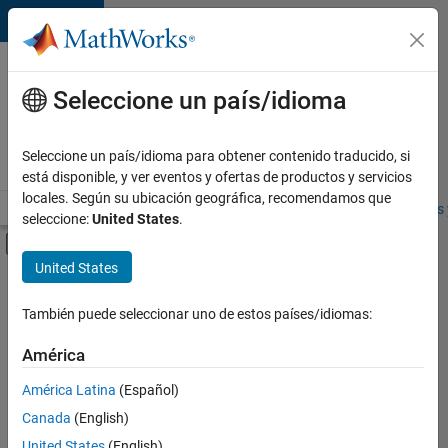
Saltar al contenido
Ofertas
de
Seleccione un país/idioma
empleo
en
Seleccione un país/idioma para obtener contenido traducido, si
MathWorks
está disponible, y ver eventos y ofertas de productos y servicios
locales. Según su ubicación geográfica, recomendamos que
Visión general
Búsqueda de empleo
Oficinas locales
Estudiantes 
seleccione:
United States
.
Mostrar/ocultar menú de navegación
Contenido principal
United States
FILTRADO POR
Commercial Sales
También puede seleccionar uno de estos países/idiomas:
+
5
Marketing Communications
América
Business Model Team
América Latina
(Español)
Finance and Operations
Canada
(English)
Human Resources
United States
(English)