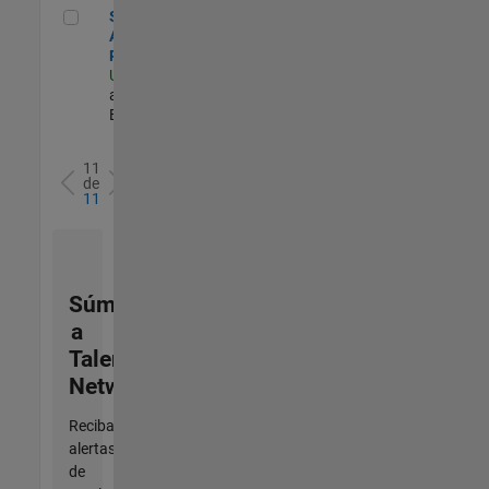
Senior Financial Analyst - Sales Planning & Forecasting
Senior Financial
Analyst - Sales
Planning & Forecasting
US-MA-Natick
| Finance
and Operations |
Experimentado
11
de
11
Súmese
a
Talent
Network
Reciba
alertas
de