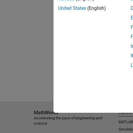
United States
(English)
F
F
I
I
MathWorks
Explorar
Accelerating the pace of engineering and
MATLAB
science
Simulink