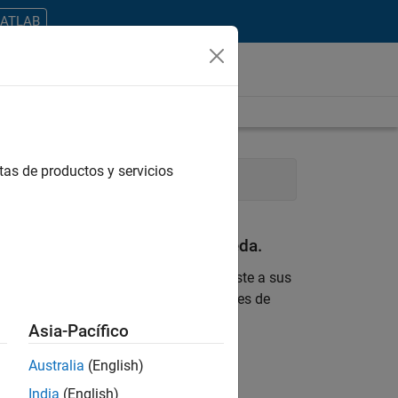
MATLAB
tas de productos y servicios
eering
Technical Writing
an con sus criterios de búsqueda.
 encontrara ninguna vacante que se ajuste a sus
 actualizada sobre nuevas oportunidades de
Asia-Pacífico
ontrar todos los empleos en su zona.
Australia
(English)
India
(English)