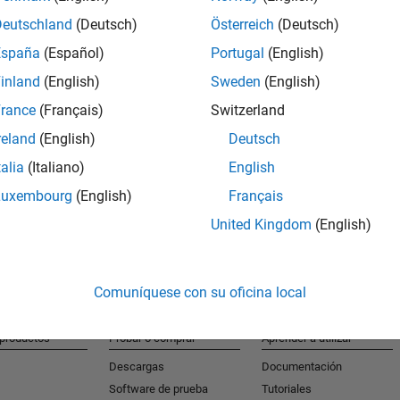
Deutschland
(Deutsch)
Österreich
(Deutsch)
España
(Español)
Portugal
(English)
S
inland
(English)
Sweden
(English)
Reciba al
rance
(Français)
Switzerland
reland
(English)
Deutsch
talia
(Italiano)
English
Luxembourg
(English)
Français
United Kingdom
(English)
Comuníquese con su oficina local
 productos
Probar o comprar
Aprender a utilizar
Descargas
Documentación
Software de prueba
Tutoriales