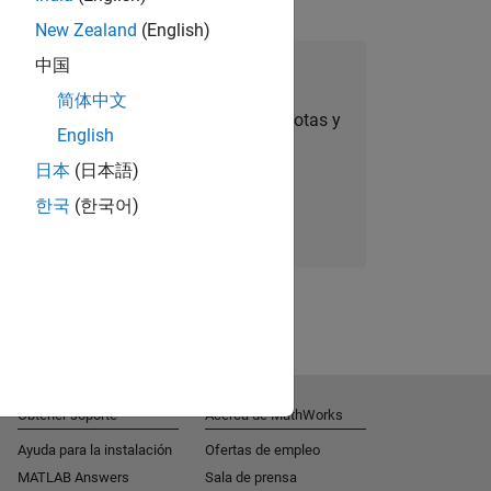
New Zealand
(English)
中国
úmese a Talent Network
简体中文
ertas de empleo personalizadas, anécdotas y
English
noticias sobre la empresa.
日本
(日本語)
한국
(한국어)
Súmese hoy mismo
Obtener soporte
Acerca de MathWorks
Ayuda para la instalación
Ofertas de empleo
MATLAB Answers
Sala de prensa