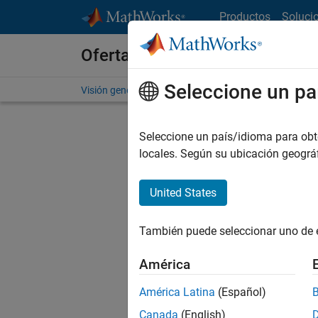
Saltar al contenido
Productos
Soluci
Ofertas de empleo en MathWo
Seleccione un pa
Visión general
Búsqueda de empleo
Oficinas local
Seleccione un país/idioma para obten
locales. Según su ubicación geogr
United States
Actualm
Pruebe a
También puede seleccionar uno de 
cualific
empleo.
América
No se ha
América Latina
(Español)
Canada
(English)