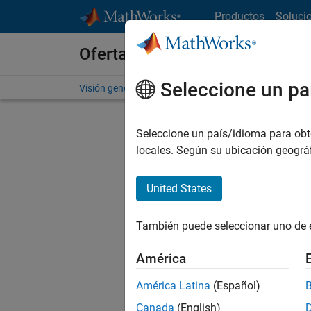
Saltar al contenido
Productos
Soluci
Ofertas de empleo en MathWo
Seleccione un pa
Visión general
Búsqueda de empleo
Oficinas local
Seleccione un país/idioma para obten
FILTRAD
locales. Según su ubicación geogr
United States
Actualm
Pruebe a
También puede seleccionar uno de 
cualific
empleo.
América
No se ha
América Latina
(Español)
Canada
(English)