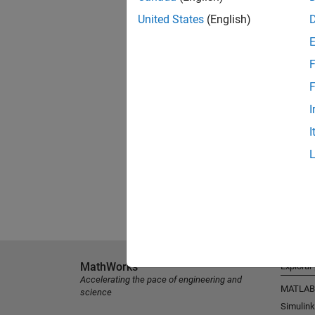
United States
(English)
F
F
I
I
MathWorks
Explorar
Accelerating the pace of engineering and
MATLAB
science
Simulink