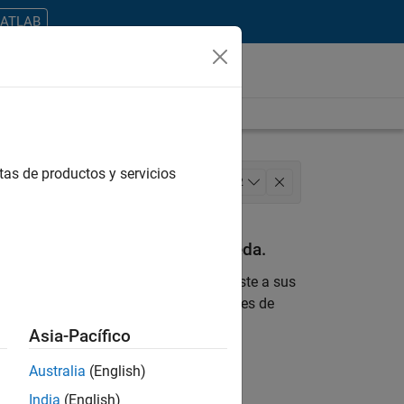
MATLAB
tas de productos y servicios
Program Management
+
2
an con sus criterios de búsqueda.
 encontrara ninguna vacante que se ajuste a sus
 actualizada sobre nuevas oportunidades de
Asia-Pacífico
ontrar todos los empleos en su zona.
Australia
(English)
India
(English)