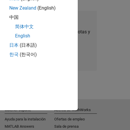
New Zealand
(English)
中国
úmese a Talent Network
简体中文
ertas de empleo personalizadas, anécdotas y
English
noticias sobre la empresa.
日本
(日本語)
한국
(한국어)
Súmese hoy mismo
Obtener soporte
Acerca de MathWorks
Ayuda para la instalación
Ofertas de empleo
MATLAB Answers
Sala de prensa