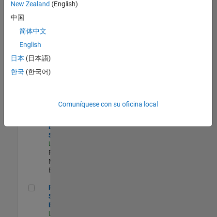
zona.
New Zealand
(English)
中国
Compiler Engineer LLVM
Compiler
简体中文
Engineer
English
LLVM
US-MA-Natick
|
日本
(日本語)
Product
한국
(한국어)
Development |
Experimentado
Product Strategy Lead - Cloud & Ecosystem for Simulink
Product
Comuníquese con su oficina local
Strategy Lead
- Cloud &
Ecosystem for
Simulink
US-MA-Natick
|
Product
Marketing |
Experimentado
Principal Security Engineer
Principal
Security
Engineer
US-MA-Natick
|