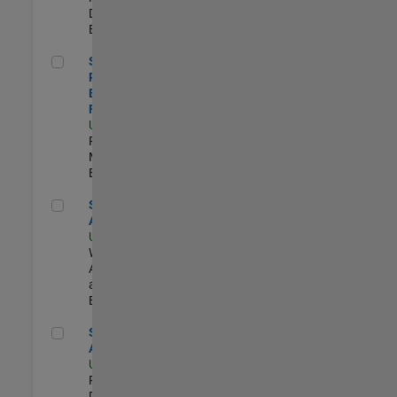
Development |
Experimentado
Senior Product Engineer - FPGA / ASIC
Senior
Product
Engineer -
FPGA / ASIC
US-MA-Natick
|
Product
Marketing |
Experimentado
Senior Applied AI Engineer
Senior Applied
AI Engineer
US-MA-Natick
|
Web
Applications
and Services |
Experimentado
Senior Applied AI Engineer
Senior Applied
AI Engineer
US-MA-Natick
|
Product
Development |