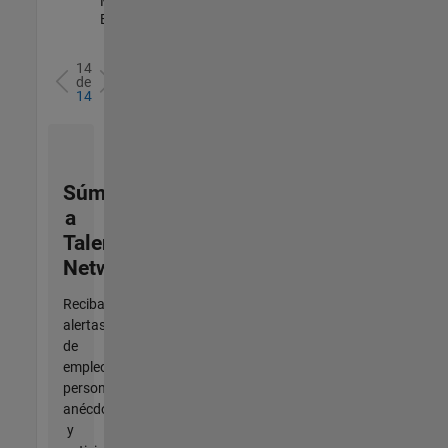
Marketing |
Experimentado
14
de
14
Súmese
a
Talent
Network
Reciba
alertas
de
empleo
personalizadas,
anécdotas
y