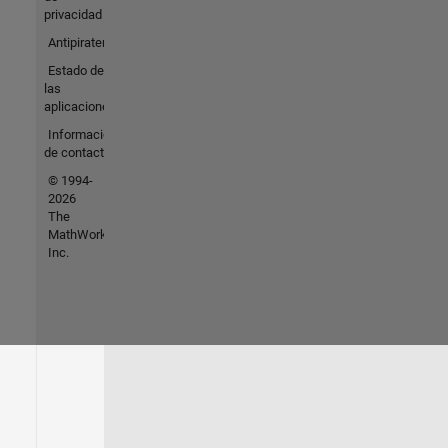
privacidad
Antipiratería
Estado de
las
aplicaciones
Información
de contacto
© 1994-
2026
The
MathWorks,
Inc.