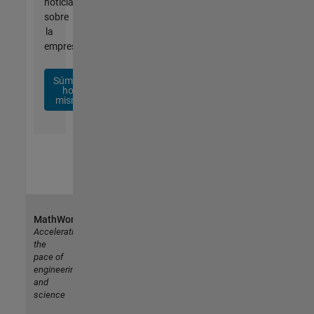
noticias
sobre
la
empresa.
Súmese
hoy
mismo
MathWorks
Accelerating
the
pace of
engineering
and
science