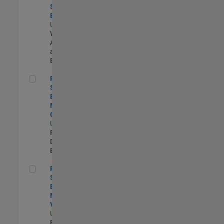
Software
Engineer
US-MA-Natick
|
Web
Applications
and Services |
Experimentado
Principal Software Engineer - MATLAB Graphics
Principal
Software
Engineer -
MATLAB
Graphics
US-MA-Natick
|
Product
Development |
Experimentado
Principal Software Engineer - MATLAB Data Visualization
Principal
Software
Engineer -
MATLAB Data
Visualization
US-MA-Natick
|
Product