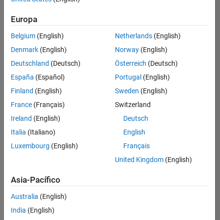
Ordenar por
Europa
Guardar
empleos
seleccionados
Belgium
(English)
Netherlands
(English)
Denmark
(English)
Norway
(English)
Deutschland
(Deutsch)
Österreich
(Deutsch)
No se
han
España
(Español)
Portugal
(English)
traducido
Finland
(English)
Sweden
(English)
todos
France
(Français)
Switzerland
los
empleos.
Ireland
(English)
Deutsch
Busque
Italia
(Italiano)
English
por
Luxembourg
(English)
Français
ubicación
para
United Kingdom
(English)
encontrar
todos
Asia-Pacífico
los
Australia
(English)
empleos
en su
India
(English)