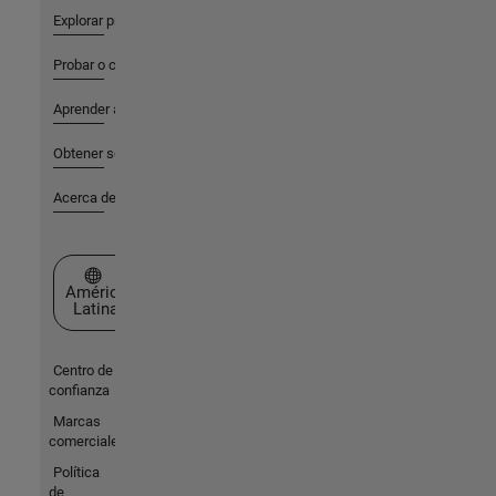
Explorar productos
Probar o comprar
Aprender a utilizar
Obtener soporte
Acerca de MathWorks
Seleccione un país/idioma
América
Latina
Centro de
confianza
Marcas
comerciales
Política
de