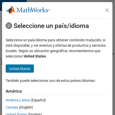
Saltar al contenido
Ofertas
de
Seleccione un país/idioma
empleo
en
Seleccione un país/idioma para obtener contenido traducido, si
MathWorks
está disponible, y ver eventos y ofertas de productos y servicios
locales. Según su ubicación geográfica, recomendamos que
Visión general
Búsqueda de empleo
Oficinas locales
Estudiantes 
seleccione:
United States
.
Mostrar/ocultar menú de navegación
Contenido principal
United States
FILTRADO POR
Product Development
También puede seleccionar uno de estos países/idiomas:
+
3
User Experience
América
Web Applications and Services
América Latina
(Español)
Product Marketing
Canada
(English)
United States
(English)