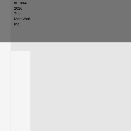
© 1994-
2026
The
MathWorks,
Inc.