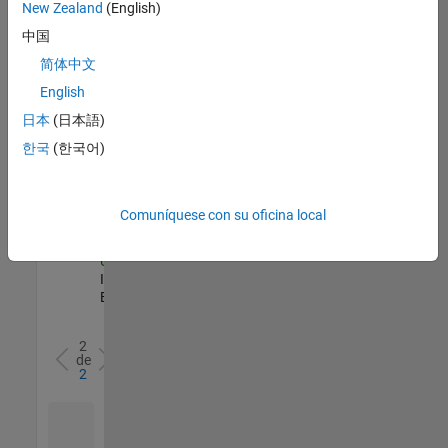
zona.
New Zealand
(English)
中国
Principal HR Learning & Development
Principal HR
简体中文
Learning &
English
Development
US-MA-Natick
|
日本
(日本語)
Human
한국
(한국어)
Resources |
Experimentado
Sales Development Representative
Sales
Comuníquese con su oficina local
Development
Representative
US-MA-Natick
|
Inside Sales |
Experimentado
2
de
2