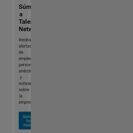
Súmese
a
Talent
Network
Reciba
alertas
de
empleo
personalizadas,
anécdotas
y
noticias
sobre
la
empresa.
Súmese
hoy
mismo