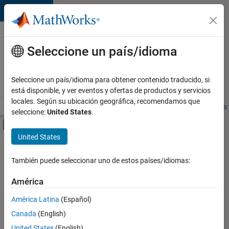
Saltar al contenido
Ofertas
de
Seleccione un país/idioma
empleo
en
Seleccione un país/idioma para obtener contenido traducido, si
MathWorks
está disponible, y ver eventos y ofertas de productos y servicios
locales. Según su ubicación geográfica, recomendamos que
Visión general
Búsqueda de empleo
Oficinas locales
Estudiantes 
seleccione:
United States
.
Mostrar/ocultar menú de navegación
Contenido principal
United States
FILTRADO POR
Education Sales
También puede seleccionar uno de estos países/idiomas:
+
2
Inside Sales
América
Human Resources
América Latina
(Español)
Canada
(English)
United States
(English)