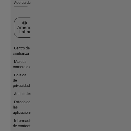
Acerca de MathWorks
Seleccione un país/idioma
América
Latina
Centro de
confianza
Marcas
comerciales
Política
de
privacidad
Antipiratería
Estado de
las
aplicaciones
Información
de contacto