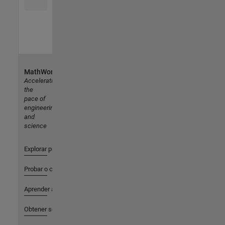
MathWorks
Accelerating
the
pace of
engineering
and
science
Explorar productos
Probar o comprar
Aprender a utilizar
Obtener soporte