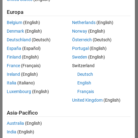
Ordenar por
Europa
Guardar
empleos
seleccionados
Belgium
(English)
Netherlands
(English)
Denmark
(English)
Norway
(English)
Deutschland
(Deutsch)
Österreich
(Deutsch)
No se
han
España
(Español)
Portugal
(English)
traducido
Finland
(English)
Sweden
(English)
todos
France
(Français)
Switzerland
los
empleos.
Ireland
(English)
Deutsch
Busque
Italia
(Italiano)
English
por
Luxembourg
(English)
Français
ubicación
para
United Kingdom
(English)
encontrar
todos
Asia-Pacífico
los
Australia
(English)
empleos
en su
India
(English)