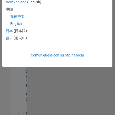
zona.
New Zealand
(English)
中国
Director, Software Pricing and Licensing Strategy
Director,
简体中文
Software
English
Pricing and
Licensing
日本
(日本語)
Strategy
한국
(한국어)
US-MA-Natick
|
Business
Model Team |
Experimentado
Comuníquese con su oficina local
Principal Strategy & Operations Business Partner- Enterpris
Principal
Strategy &
Operations
Business
Partner-
Enterprise
US-MA-Natick
|
Sales
Operations |
Experimentado
Aerospace and Defense Sales Account Manager
Aerospace