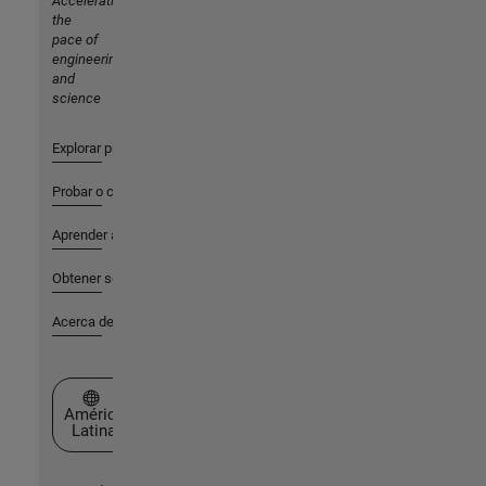
Accelerating
the
pace of
engineering
and
science
Explorar productos
Probar o comprar
Aprender a utilizar
Obtener soporte
Acerca de MathWorks
Seleccione un país/idioma
América
Latina