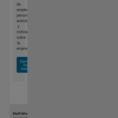
de
empleo
personalizadas,
anécdotas
y
noticias
sobre
la
empresa.
Súmese
hoy
mismo
MathWorks