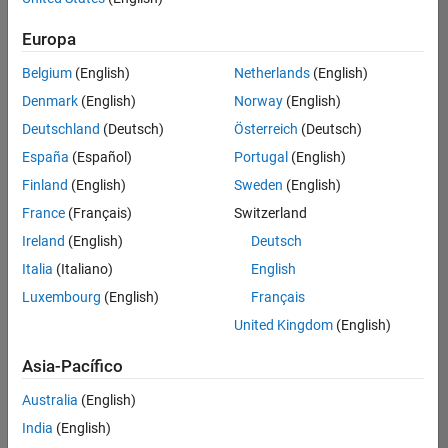
Ordenar por
Europa
Guardar
empleos
seleccionados
Belgium
(English)
Netherlands
(English)
Denmark
(English)
Norway
(English)
Deutschland
(Deutsch)
Österreich
(Deutsch)
No se
han
España
(Español)
Portugal
(English)
traducido
Finland
(English)
Sweden
(English)
todos
France
(Français)
Switzerland
los
empleos.
Ireland
(English)
Deutsch
Busque
Italia
(Italiano)
English
por
Luxembourg
(English)
Français
ubicación
para
United Kingdom
(English)
encontrar
todos
Asia-Pacífico
los
Australia
(English)
empleos
en su
India
(English)