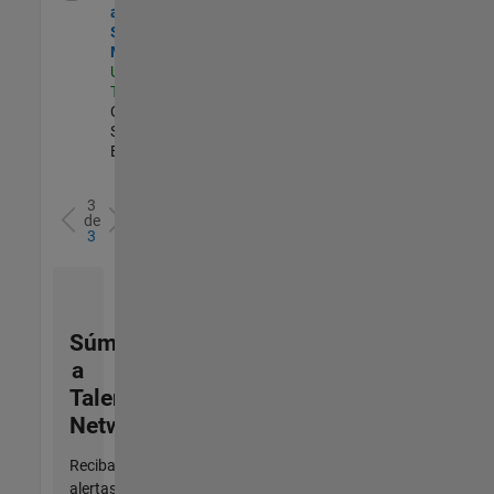
and Defense
Sales Account
Manager
US-CA-
Torrance
|
Commercial
Sales |
Experimentado
3
de
3
Súmese
a
Talent
Network
Reciba
alertas