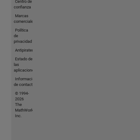
Centro de
confianza
Marcas
comerciales
Política
de
privacidad
Antipiratería
Estado de
las
aplicaciones
Información
de contacto
© 1994-
2026
The
MathWorks,
Inc.