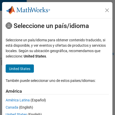
Saltar al contenido
Ofertas
de
Seleccione un país/idioma
empleo
en
Seleccione un país/idioma para obtener contenido traducido, si
MathWorks
está disponible, y ver eventos y ofertas de productos y servicios
locales. Según su ubicación geográfica, recomendamos que
Visión general
Búsqueda de empleo
Oficinas locales
Estudiantes 
seleccione:
United States
.
Mostrar/ocultar menú de navegación
Contenido principal
United States
FILTRADO POR
Commercial Sales
También puede seleccionar uno de estos países/idiomas:
+
4
Customer Support
América
Education Sales
América Latina
(Español)
Sales Operations
Canada
(English)
Business Model Team
United States
(English)