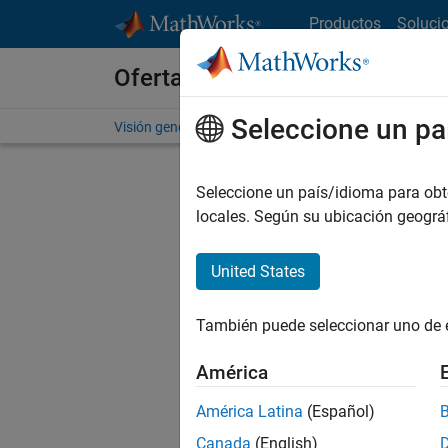
Saltar al contenido
Productos
Soluci
Ofertas de empleo en MathWo
Seleccione un pa
Visión general
Búsqueda de empleo
Oficinas local
Seleccione un país/idioma para obten
F
locales. Según su ubicación geogr
United States
Ordena
También puede seleccionar uno de 
Gu
América
América Latina
(Español)
No se ha
Canada
(English)