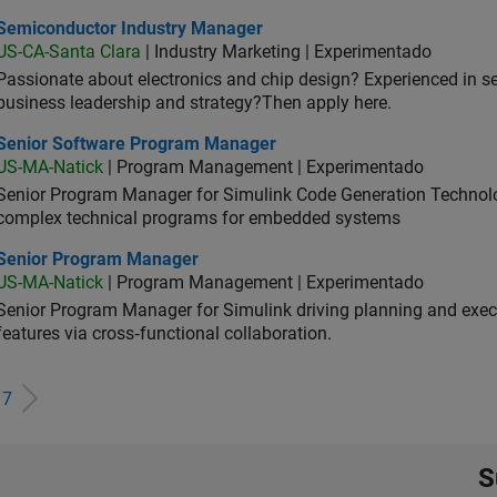
iconductor Industry Manager
Semiconductor Industry Manager
US-CA-Santa Clara
| Industry Marketing | Experimentado
Passionate about electronics and chip design? Experienced in s
business leadership and strategy?Then apply here.
ior Software Program Manager
Senior Software Program Manager
US-MA-Natick
| Program Management | Experimentado
Senior Program Manager for Simulink Code Generation Technologi
complex technical programs for embedded systems
ior Program Manager
Senior Program Manager
US-MA-Natick
| Program Management | Experimentado
Senior Program Manager for Simulink driving planning and execu
features via cross‑functional collaboration.
e
7
S