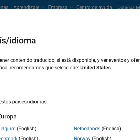
ones
Aprendizaje
Empresa
Centro de ayuda
Obtenga 
rks
ís/idioma
es
Estudiantes y nuevas carreras
Recursos
Cuenta de empleo
er contenido traducido, si está disponible, y ver eventos y ofer
ILTRADO POR
Business Applications and Tools
Program Management
áfica, recomendamos que seleccione:
United States
.
r por
estos países/idiomas:
ardar empleos
seleccionados
Europa
Belgium
(English)
Netherlands
(English)
n traducido todos los empleos. Busque por ubicación para enc
Denmark
(English)
Norway
(English)