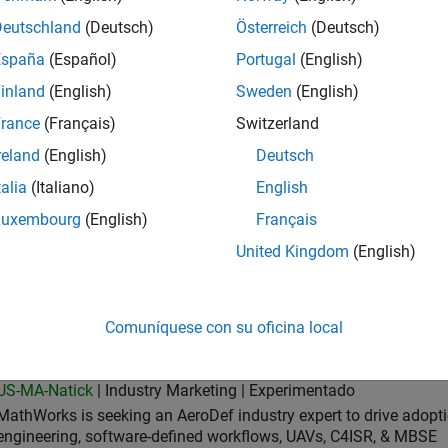
Deutschland
(Deutsch)
Österreich
(Deutsch)
 & Gas Industry Manager
Oil & Gas Industry Manager
España
(Español)
Portugal
(English)
US-TX-Plano
| Industry Marketing | Experimentado
inland
(English)
Sweden
(English)
MATLAB. Business development. Digital transformation, clean ene
rance
(Français)
Switzerland
and gas. Data analytics, digital twin. Plano, TX.
reland
(English)
Deutsch
ior Program Manager
Senior Program Manager
US-MA-Natick
| Program Management | Experimentado
talia
(Italiano)
English
As a Senior Program Manager at MathWorks, you will work on c
Luxembourg
(English)
Français
develop high-quality software and achieve strategic objectives
United Kingdom
(English)
 Architect
Data Architect
US-MA-Natick
| Business Applications and Tools | Experimentad
Senior data architect with 20+ yrs driving enterprise data/AI stra
Comuníquese con su oficina local
yet hands‑on technical leader.
ospace & Defense Industry Manager
Aerospace & Defense Industry Manager
US-MA-Natick
| Industry Marketing | Experimentado
MathWorks is seeking an AeroDef industry expert to drive adopt
engineering, software-defined workflows, UAVs, C4ISR, & MBSE