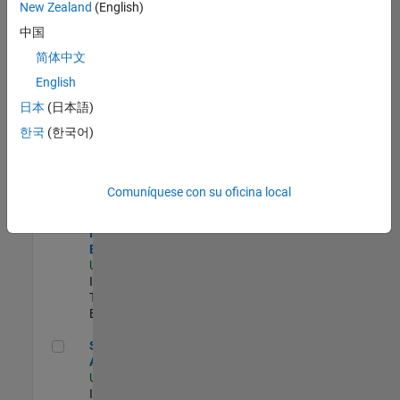
zona.
New Zealand
(English)
中国
Product Strategy Lead - Cloud & Ecosystem for Simulink
Product
简体中文
Strategy Lead
English
- Cloud &
Ecosystem for
日本
(日本語)
Simulink
한국
(한국어)
US-MA-Natick
|
Product
Marketing |
Experimentado
Comuníquese con su oficina local
Principal IAM/AD Engineer
Principal
IAM/AD
Engineer
US-MA-Natick
|
Information
Technology |
Experimentado
Senior CRM Analyst
Senior CRM
Analyst
US-MA-Natick
|
Information