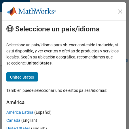
Saltar al contenido
Ofertas
de
Seleccione un país/idioma
empleo
en
Seleccione un país/idioma para obtener contenido traducido, si
MathWorks
está disponible, y ver eventos y ofertas de productos y servicios
locales. Según su ubicación geográfica, recomendamos que
Visión general
Búsqueda de empleo
Oficinas locales
Estudiantes 
seleccione:
United States
.
Mostrar/ocultar menú de navegación
Contenido principal
United States
FILTRADO POR
Business Applications and Tools
También puede seleccionar uno de estos países/idiomas:
+
5
Information Technology
América
Technical Writing
América Latina
(Español)
User Experience
Canada
(English)
Education Marketing
United States
(English)