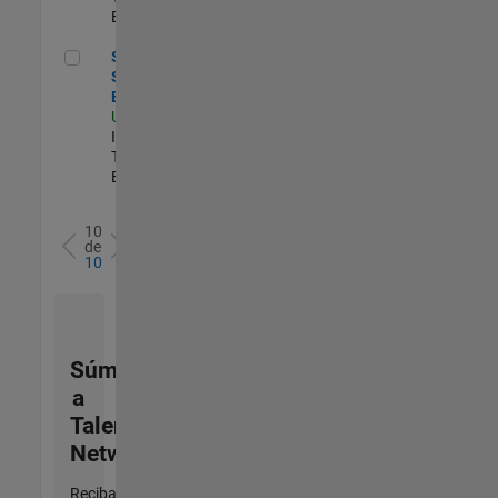
Experimentado
Senior Sailpoint IAM Engineer
Senior
Sailpoint IAM
Engineer
US-MA-Natick
|
Information
Technology |
Experimentado
10
de
10
Súmese
a
Talent
Network
Reciba