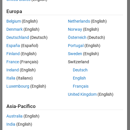
Ordenar por
Product Marketing
Europa
Guardar
empleos
seleccionados
Belgium
(English)
Netherlands
(English)
Denmark
(English)
Norway
(English)
Deutschland
(Deutsch)
Österreich
(Deutsch)
No se
han
España
(Español)
Portugal
(English)
traducido
Finland
(English)
Sweden
(English)
todos
France
(Français)
Switzerland
los
empleos.
Ireland
(English)
Deutsch
Busque
Italia
(Italiano)
English
por
Luxembourg
(English)
Français
ubicación
para
United Kingdom
(English)
encontrar
todos
Asia-Pacífico
los
Australia
(English)
empleos
en su
India
(English)