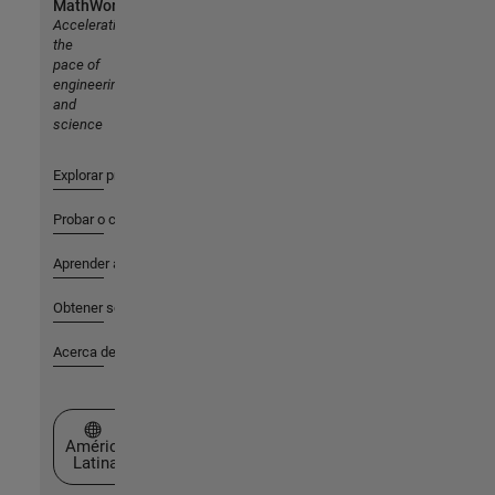
MathWorks
Accelerating
the
pace of
engineering
and
science
Explorar productos
Probar o comprar
Aprender a utilizar
Obtener soporte
Acerca de MathWorks
Seleccione un país/idioma
América
Latina