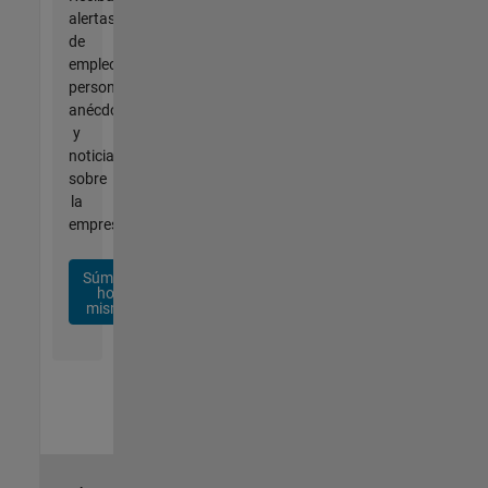
alertas
de
empleo
personalizadas,
anécdotas
y
noticias
sobre
la
empresa.
Súmese
hoy
mismo