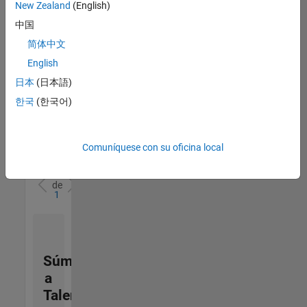
zona.
New Zealand
(English)
中国
Senior Solutions Engineer - Model Based Design
Senior
简体中文
Solutions
English
Engineer -
Model Based
日本
(日本語)
Design
한국
(한국어)
US-MA-Natick
|
Advanced
Support |
Experimentado
Comuníquese con su oficina local
1
de
1
Súmese
a
Talent