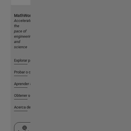
MathWorks
Accelerating
the
pace of
engineering
and
science
Explorar productos
Probar o comprar
Aprender a utilizar
Obtener soporte
Acerca de MathWorks
Seleccione un país/idioma