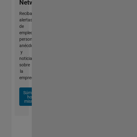
Network
Reciba
alertas
de
empleo
personalizadas,
anécdotas
y
noticias
sobre
la
empresa.
Súmese
hoy
mismo