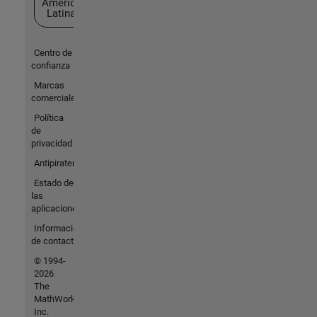
América
Latina
Centro de
confianza
Marcas
comerciales
Política
de
privacidad
Antipiratería
Estado de
las
aplicaciones
Información
de contacto
© 1994-
2026
The
MathWorks,
Inc.