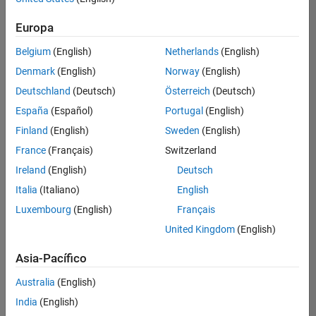
Ordenar por
Europa
Guardar
empleos
seleccionados
Belgium
(English)
Netherlands
(English)
Denmark
(English)
Norway
(English)
Deutschland
(Deutsch)
Österreich
(Deutsch)
No se
han
España
(Español)
Portugal
(English)
traducido
Finland
(English)
Sweden
(English)
todos
France
(Français)
Switzerland
los
empleos.
Ireland
(English)
Deutsch
Busque
Italia
(Italiano)
English
por
Luxembourg
(English)
Français
ubicación
para
United Kingdom
(English)
encontrar
todos
Asia-Pacífico
los
Australia
(English)
empleos
en su
India
(English)