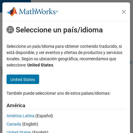
Saltar al contenido
Ofertas
de
Seleccione un país/idioma
empleo
en
Seleccione un país/idioma para obtener contenido traducido, si
MathWorks
está disponible, y ver eventos y ofertas de productos y servicios
locales. Según su ubicación geográfica, recomendamos que
Visión general
Búsqueda de empleo
Oficinas locales
Estudiantes 
seleccione:
United States
.
Mostrar/ocultar menú de navegación
Contenido principal
United States
FILTRADO POR
Advanced Support
También puede seleccionar uno de estos países/idiomas:
+
3
Technical Writing
América
User Experience
América Latina
(Español)
Education Marketing
Canada
(English)
United States
(English)