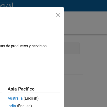
MATLAB
tas de productos y servicios
ser Experience
Product Marketing
Asia-Pacífico
Australia
(English)
ontrar todos los empleos en su zona.
India
(English)