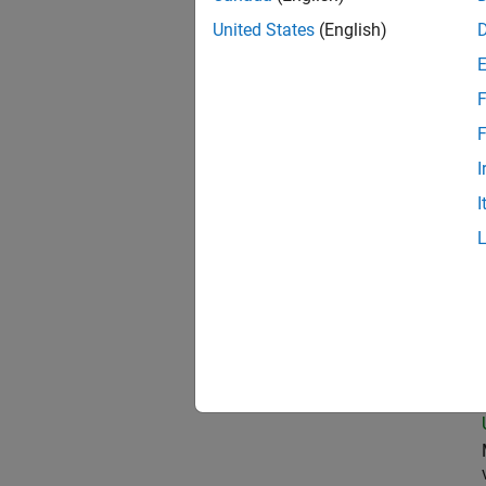
United States
(English)
Pro
F
F
I
Sen
I
Seni
Sen