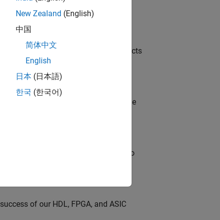
New Zealand
(English)
中国
简体中文
ution of our Model-Based Design products
English
日本
(日本語)
한국
(한국어)
model-based design (MBD) to shape the
s
ble, and Artifactory/GitLab Packages to
e success of our HDL, FPGA, and ASIC