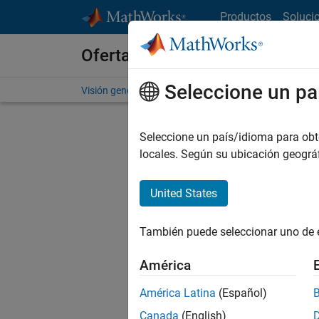
Saltar al contenido
Productos
Soluci
Ofertas de empleo en MathWo
Seleccione un pa
Visión general
Búsqueda de empleo
Oficinas local
Seleccione un país/idioma para obten
locales. Según su ubicación geogr
United States
Ordena
También puede seleccionar uno de 
Gu
América
América Latina
(Español)
No se ha
Canada
(English)