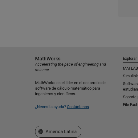
MathWorks
Explorar
Accelerating the pace of engineering and
MATLAB
science
Simulink
MathWorks es el líder en el desarrollo de
Softwar
software de cálculo matemático para
estudian
ingenieros y científicos.
Soporte 
File Exc
¿Necesita ayuda?
Contáctenos
Seleccione un país/idioma
América Latina