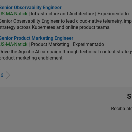
or Observability Engineer
Senior Observability Engineer
US-MA-Natick
| Infrastructure and Architecture | Experimentado
Senior Observability Engineer to lead cloud‑native telemetry, impro
strategy across Kubernetes and online product teams.
ior Product Marketing Engineer
Senior Product Marketing Engineer
US-MA-Natick
| Product Marketing | Experimentado
Drive the Agentic AI campaign through technical content strategy,
product marketing enablement.
e
6
S
Reciba al