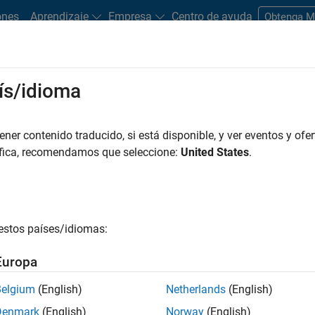
ones
Aprendizaje
Empresa
Centro de ayuda
Obtenga 
rks
ís/idioma
es
Estudiantes y nuevas carreras
Recursos
Cuenta de empleo
er contenido traducido, si está disponible, y ver eventos y ofer
FILTRADO POR
Advanced Support
Infrastructure and Architecture
U
áfica, recomendamos que seleccione:
United States
.
r por
estos países/idiomas:
ardar empleos
seleccionados
Europa
Belgium
(English)
Netherlands
(English)
n traducido todos los empleos. Busque por ubicación para enc
Denmark
(English)
Norway
(English)