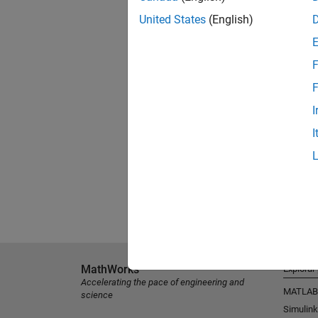
United States
(English)
F
F
I
I
MathWorks
Explorar
Accelerating the pace of engineering and
MATLAB
science
Simulink