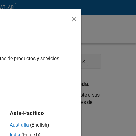
MATLAB
tas de productos y servicios
ducation Marketing
Industry Marketing
an con sus criterios de búsqueda.
 encontrara ninguna vacante que se ajuste a sus
 actualizada sobre nuevas oportunidades de
Asia-Pacífico
ontrar todos los empleos en su zona.
Australia
(English)
India
(English)