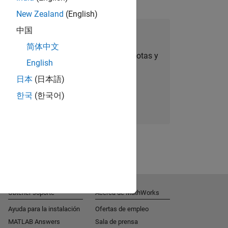
New Zealand
(English)
中国
úmese a Talent Network
简体中文
ertas de empleo personalizadas, anécdotas y
English
noticias sobre la empresa.
日本
(日本語)
한국
(한국어)
Súmese hoy mismo
Obtener soporte
Acerca de MathWorks
Ayuda para la instalación
Ofertas de empleo
MATLAB Answers
Sala de prensa