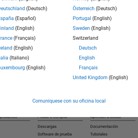
Deutschland
(Deutsch)
Österreich
(Deutsch)
España
(Español)
Portugal
(English)
S
inland
(English)
Sweden
(English)
Reciba al
rance
(Français)
Switzerland
reland
(English)
Deutsch
talia
(Italiano)
English
Luxembourg
(English)
Français
United Kingdom
(English)
Comuníquese con su oficina local
 productos
Probar o comprar
Aprender a utilizar
Descargas
Documentación
Software de prueba
Tutoriales