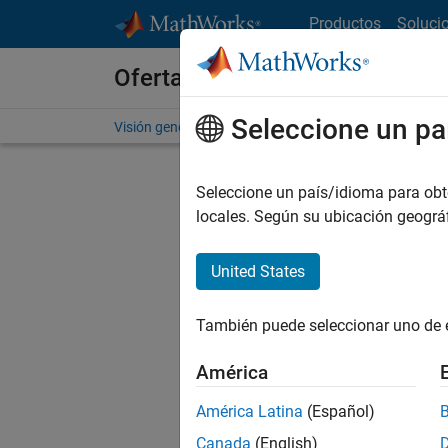
Saltar al contenido
Productos
Soluci
Ofertas de empleo en MathWo
Seleccione un pa
Visión general
Búsqueda de empleo
Oficinas local
Seleccione un país/idioma para obten
F
locales. Según su ubicación geogr
United States
Actualm
Pruebe a
También puede seleccionar uno de 
cualific
empleo.
América
No se ha
América Latina
(Español)
Canada
(English)