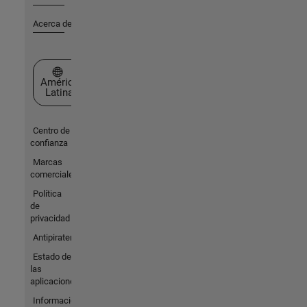
Acerca de MathWorks
Seleccione un país/idioma
América
Latina
Centro de
confianza
Marcas
comerciales
Política
de
privacidad
Antipiratería
Estado de
las
aplicaciones
Información