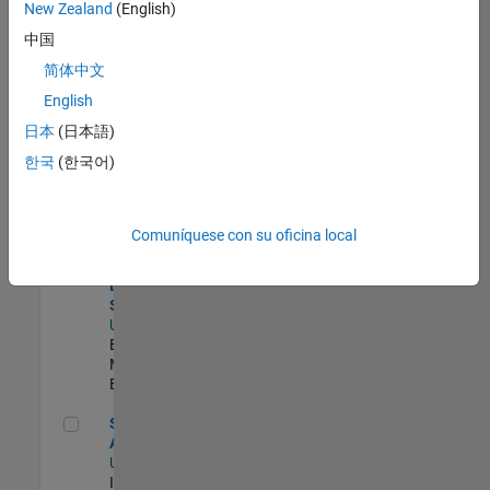
zona.
New Zealand
(English)
中国
Principal IAM/AD Engineer
Principal
简体中文
IAM/AD
English
Engineer
US-MA-Natick
|
日本
(日本語)
Information
한국
(한국어)
Technology |
Experimentado
Director, Software Pricing and Licensing Strategy
Director,
Comuníquese con su oficina local
Software
Pricing and
Licensing
Strategy
US-MA-Natick
|
Business
Model Team |
Experimentado
Senior CRM Analyst
Senior CRM
Analyst
US-MA-Natick
|
Information