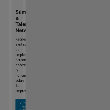
Súmese
a
Talent
Network
Reciba
alertas
de
empleo
personalizadas,
anécdotas
y
noticias
sobre
la
empresa.
Súmese
hoy
mismo