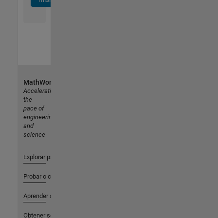
MathWorks
Accelerating
the
pace of
engineering
and
science
Explorar productos
Probar o comprar
Aprender a utilizar
Obtener soporte