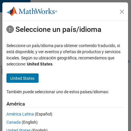
Saltar al contenido
Ofertas
de
Seleccione un país/idioma
empleo
en
Seleccione un país/idioma para obtener contenido traducido, si
MathWorks
está disponible, y ver eventos y ofertas de productos y servicios
locales. Según su ubicación geográfica, recomendamos que
Visión general
Búsqueda de empleo
Oficinas locales
Estudiantes 
seleccione:
United States
.
Mostrar/ocultar menú de navegación
Contenido principal
United States
FILTRADO POR
Information Technology
También puede seleccionar uno de estos países/idiomas:
+
4
Commercial Sales
América
Education Sales
América Latina
(Español)
Business Model Team
Canada
(English)
Office and Administrative Services
United States
(English)