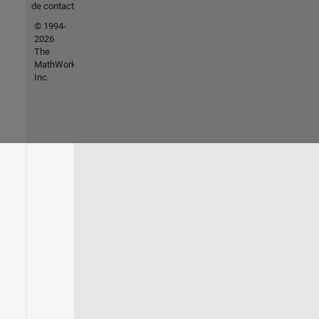
de contacto
© 1994-
2026
The
MathWorks,
Inc.