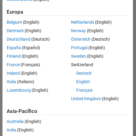
Ordenar por
Europa
Guardar
empleos
seleccionados
Belgium
(English)
Netherlands
(English)
Denmark
(English)
Norway
(English)
Deutschland
(Deutsch)
Österreich
(Deutsch)
No se
han
España
(Español)
Portugal
(English)
traducido
Finland
(English)
Sweden
(English)
todos
France
(Français)
Switzerland
los
empleos.
Ireland
(English)
Deutsch
Busque
Italia
(Italiano)
English
por
Luxembourg
(English)
Français
ubicación
para
United Kingdom
(English)
encontrar
todos
Asia-Pacífico
los
Australia
(English)
empleos
en su
India
(English)