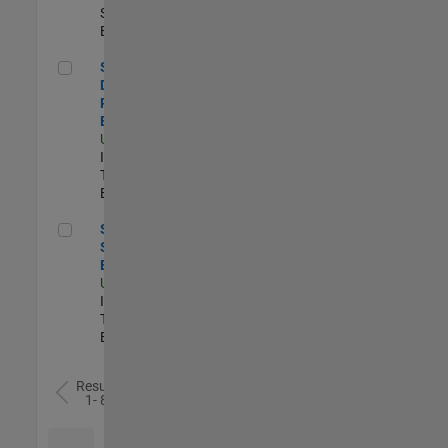
Sales |
Experimentado
Senior Database Reliability Engineer
Senior
Database
Reliability
Engineer
US-MA-Natick
|
Information
Technology |
Experimentado
Senior Sailpoint IAM Engineer
Senior
Sailpoint IAM
Engineer
US-MA-Natick
|
Information
Technology |
Experimentado
Resultados
1- 8 de
8