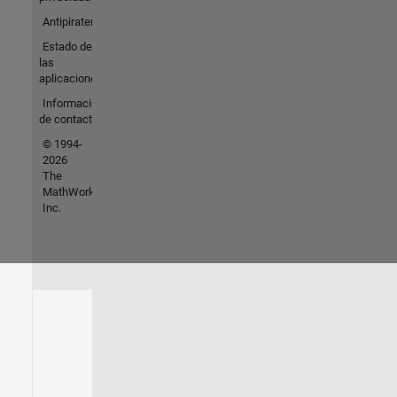
Antipiratería
Estado de
las
aplicaciones
Información
de contacto
© 1994-
2026
The
MathWorks,
Inc.