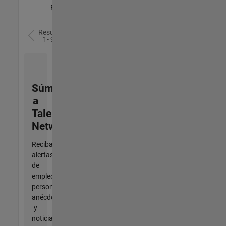
Experimentado
Resultados
1- 9 de
9
Súmese
a
Talent
Network
Reciba
alertas
de
empleo
personalizadas,
anécdotas
y
noticias