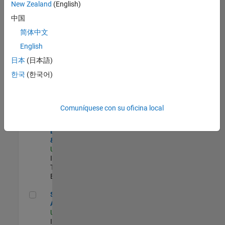
zona.
New Zealand
(English)
中国
Oil & Gas Industry Manager
Oil & Gas
简体中文
Industry
English
Manager
US-TX-Plano
|
日本
(日本語)
Industry
한국
(한국어)
Marketing |
Experimentado
Principal Identity Security Engineer - AD & MS Entra ID
Principal
Comuníquese con su oficina local
Identity
Security
Engineer - AD
& MS Entra ID
US-MA-Natick
|
Information
Technology |
Experimentado
Senior CRM Analyst
Senior CRM
Analyst
US-MA-Natick
|
Information