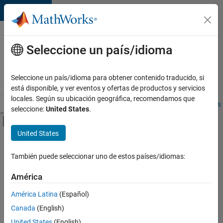
Saltar al contenido
Ofertas
de
Seleccione un país/idioma
empleo
en
Seleccione un país/idioma para obtener contenido traducido, si
MathWorks
está disponible, y ver eventos y ofertas de productos y servicios
locales. Según su ubicación geográfica, recomendamos que
Visión general
Búsqueda de empleo
Oficinas locales
Estudiantes 
seleccione:
United States
.
Mostrar/ocultar menú de navegación
Contenido principal
United States
FILTRADO POR
Information Technology
También puede seleccionar uno de estos países/idiomas:
+
1
Industry Marketing
América
América Latina
(Español)
Canada
(English)
United States
(English)