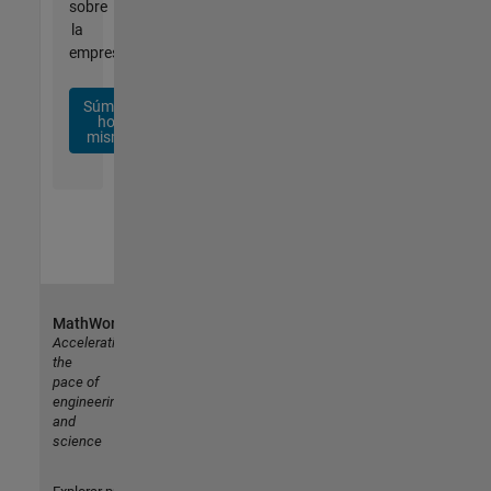
sobre
la
empresa.
Súmese
hoy
mismo
MathWorks
Accelerating
the
pace of
engineering
and
science