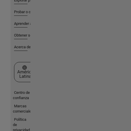
Explorar productos
Probar o comprar
Aprender a utilizar
Obtener soporte
Acerca de MathWorks
Seleccione un país/idioma
América
Latina
Centro de
confianza
Marcas
comerciales
Política
de
privacidad