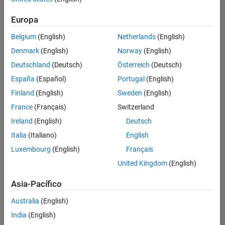
Ordenar por
Europa
Guardar
empleos
seleccionados
Belgium
(English)
Netherlands
(English)
Denmark
(English)
Norway
(English)
Deutschland
(Deutsch)
Österreich
(Deutsch)
No se
han
España
(Español)
Portugal
(English)
traducido
Finland
(English)
Sweden
(English)
todos
France
(Français)
Switzerland
los
empleos.
Ireland
(English)
Deutsch
Busque
Italia
(Italiano)
English
por
Luxembourg
(English)
Français
ubicación
para
United Kingdom
(English)
encontrar
todos
Asia-Pacífico
los
Australia
(English)
empleos
en su
India
(English)