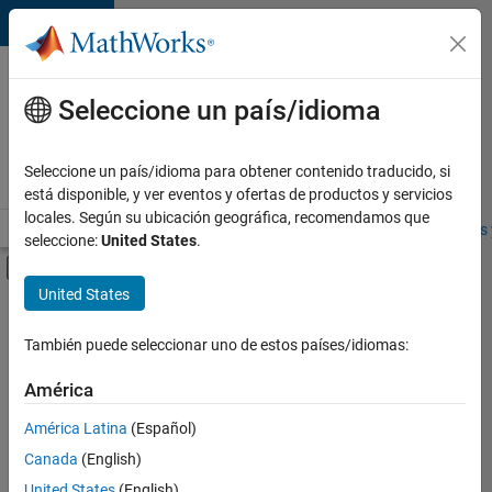
Saltar al contenido
Ofertas
de
Seleccione un país/idioma
empleo
en
Seleccione un país/idioma para obtener contenido traducido, si
MathWorks
está disponible, y ver eventos y ofertas de productos y servicios
locales. Según su ubicación geográfica, recomendamos que
Visión general
Búsqueda de empleo
Oficinas locales
Estudiantes 
seleccione:
United States
.
Mostrar/ocultar menú de navegación
Contenido principal
United States
FILTRADO POR
Advanced Support
También puede seleccionar uno de estos países/idiomas:
+
2
Program Management
América
Product Marketing
América Latina
(Español)
Canada
(English)
United States
(English)