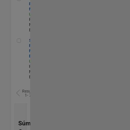
Program
Manager
US-MA-Natick
|
Program
Management |
Experimentado
Senior Product Marketing Engineer
Senior
Product
Marketing
Engineer
US-MA-Natick
|
Product
Marketing |
Experimentado
Resultados
1- 7 de
7
Súmese