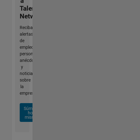
a
Talent
Network
Reciba
alertas
de
empleo
personalizadas,
anécdotas
y
noticias
sobre
la
empresa.
Súmese
hoy
mismo