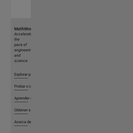
MathWorks
Accelerating
the
pace of
engineering
and
science
Explorar productos
Probar o comprar
Aprender a utilizar
Obtener soporte
Acerca de MathWorks