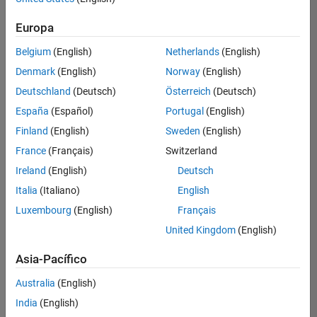
Ordenar por
Europa
Guardar
empleos
seleccionados
Belgium
(English)
Netherlands
(English)
Denmark
(English)
Norway
(English)
Deutschland
(Deutsch)
Österreich
(Deutsch)
No se
han
España
(Español)
Portugal
(English)
traducido
Finland
(English)
Sweden
(English)
todos
France
(Français)
Switzerland
los
empleos.
Ireland
(English)
Deutsch
Busque
Italia
(Italiano)
English
por
Luxembourg
(English)
Français
ubicación
para
United Kingdom
(English)
encontrar
todos
Asia-Pacífico
los
Australia
(English)
empleos
en su
India
(English)