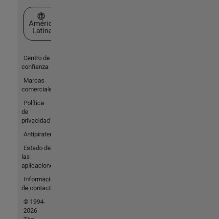
Seleccione un país/idioma
América
Latina
Centro de
confianza
Marcas
comerciales
Política
de
privacidad
Antipiratería
Estado de
las
aplicaciones
Información
de contacto
© 1994-
2026