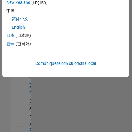
zona.
New Zealand
(English)
中国
Product Strategy Lead - Cloud & Ecosystem for Simulink
Product
简体中文
Strategy Lead
English
- Cloud &
Ecosystem for
日本
(日本語)
Simulink
한국
(한국어)
US-MA-Natick
|
Product
Marketing |
Experimentado
Comuníquese con su oficina local
Senior Solutions Engineer - Model Based Design
Senior
Solutions
Engineer -
Model Based
Design
US-MA-Natick
|
Advanced
Support |
Experimentado
Senior Program Manager
Senior
Program