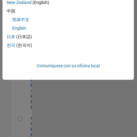
zona.
New Zealand
(English)
中国
Senior Security Infrastructure Engineer
Senior
简体中文
Security
English
Infrastructure
Engineer
日本
(日本語)
US-MA-Natick
|
한국
(한국어)
Infrastructure
and
Architecture |
Experimentado
Comuníquese con su oficina local
Senior Program Manager
Senior
Program
Manager
US-MA-Natick
|
Program
Management |
Experimentado
Senior Software Program Manager
Senior
Software
Program
Manager