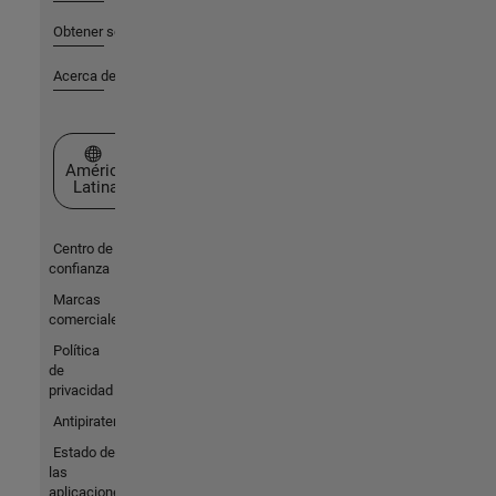
Obtener soporte
Acerca de MathWorks
Seleccione un país/idioma
América
Latina
Centro de
confianza
Marcas
comerciales
Política
de
privacidad
Antipiratería
Estado de
las
aplicaciones