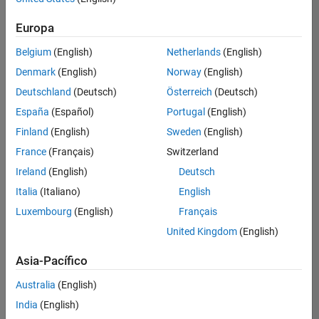
Ordenar por
Europa
Guardar
empleos
seleccionados
Belgium
(English)
Netherlands
(English)
Denmark
(English)
Norway
(English)
Deutschland
(Deutsch)
Österreich
(Deutsch)
No se
han
España
(Español)
Portugal
(English)
traducido
Finland
(English)
Sweden
(English)
todos
France
(Français)
Switzerland
los
empleos.
Ireland
(English)
Deutsch
Busque
Italia
(Italiano)
English
por
Luxembourg
(English)
Français
ubicación
para
United Kingdom
(English)
encontrar
todos
Asia-Pacífico
los
Australia
(English)
empleos
en su
India
(English)