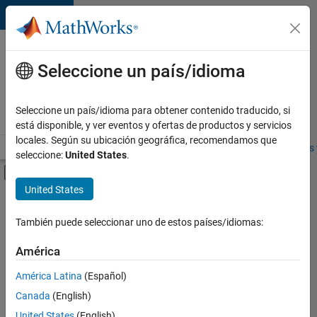
Saltar al contenido
Ofertas
de
Seleccione un país/idioma
empleo
en
Seleccione un país/idioma para obtener contenido traducido, si
MathWorks
está disponible, y ver eventos y ofertas de productos y servicios
locales. Según su ubicación geográfica, recomendamos que
Visión general
Búsqueda de empleo
Oficinas locales
Estudiantes 
seleccione:
United States
.
Mostrar/ocultar menú de navegación
Contenido principal
United States
FILTRADO POR
Infrastructure and Architecture
También puede seleccionar uno de estos países/idiomas:
+
3
Program Management
América
Technical Writing
América Latina
(Español)
Education Marketing
Canada
(English)
United States
(English)