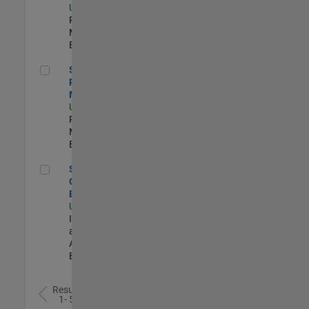
US-MA-Natick
|
Program
Management |
Experimentado
Senior Program Manager
Senior
Program
Manager
US-MA-Natick
|
Program
Management |
Experimentado
Senior Observability Engineer
Senior
Observability
Engineer
US-MA-Natick
|
Infrastructure
and
Architecture |
Experimentado
Resultados
1- 5 de
5