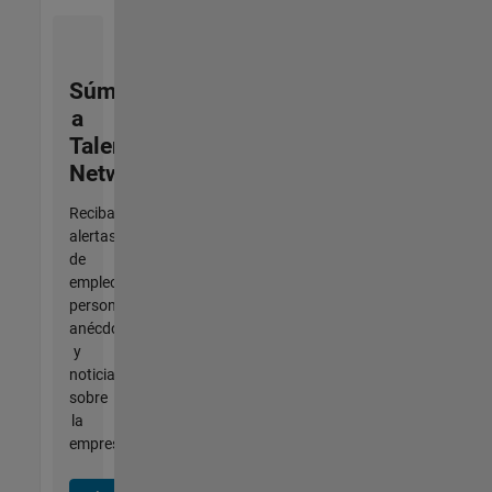
Súmese
a
Talent
Network
Reciba
alertas
de
empleo
personalizadas,
anécdotas
y
noticias
sobre
la
empresa.