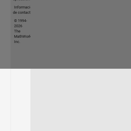
Información
de contacto
© 1994-
2026
The
MathWorks,
Inc.