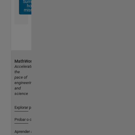
Súmese
hoy
mismo
MathWorks
Accelerating
the
pace of
engineering
and
science
Explorar productos
Probar o comprar
Aprender a utilizar