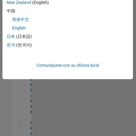
zona.
New Zealand
(English)
中国
Product Strategy Lead - Cloud & Ecosystem for Simulink
Product
简体中文
Strategy Lead
English
- Cloud &
Ecosystem for
日本
(日本語)
Simulink
한국
(한국어)
US-MA-Natick
|
Product
Marketing |
Experimentado
Comuníquese con su oficina local
Senior Product Engineer - FPGA / ASIC
Senior
Product
Engineer -
FPGA / ASIC
US-MA-Natick
|
Product
Marketing |
Experimentado
Senior Product Marketing Engineer
Senior
Product
Marketing