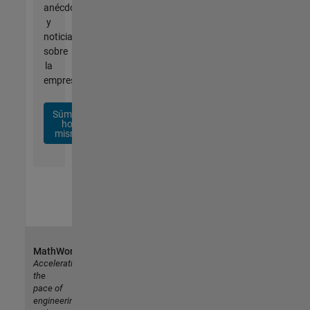
anécdotas
y
noticias
sobre
la
empresa.
Súmese
hoy
mismo
MathWorks
Accelerating
the
pace of
engineering