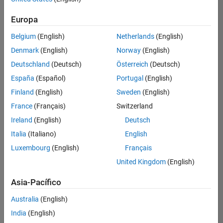
Ordenar por
Europa
Guardar
empleos
seleccionados
Belgium
(English)
Netherlands
(English)
Denmark
(English)
Norway
(English)
Deutschland
(Deutsch)
Österreich
(Deutsch)
No se
han
España
(Español)
Portugal
(English)
traducido
Finland
(English)
Sweden
(English)
todos
France
(Français)
Switzerland
los
empleos.
Ireland
(English)
Deutsch
Busque
Italia
(Italiano)
English
por
Luxembourg
(English)
Français
ubicación
para
United Kingdom
(English)
encontrar
todos
Asia-Pacífico
los
Australia
(English)
empleos
en su
India
(English)