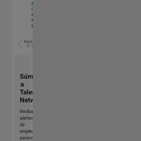
Engineer
US-MA-Natick
|
Product
Marketing |
Experimentado
Resultados
1- 3 de
3
Súmese
a
Talent
Network
Reciba
alertas
de
empleo
personalizadas,