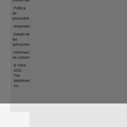
comerciales
Política
de
privacidad
Antipiratería
Estado de
las
aplicaciones
Información
de contacto
© 1994-
2026
The
MathWorks,
Inc.