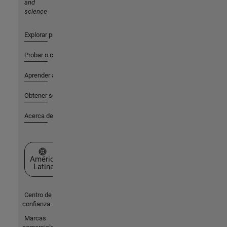
and
science
Explorar productos
Probar o comprar
Aprender a utilizar
Obtener soporte
Acerca de MathWorks
Seleccione un país/idioma
América
Latina
Centro de
confianza
Marcas