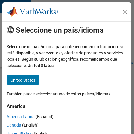
Saltar al contenido
Ofertas
de
Seleccione un país/idioma
empleo
en
Seleccione un país/idioma para obtener contenido traducido, si
MathWorks
está disponible, y ver eventos y ofertas de productos y servicios
locales. Según su ubicación geográfica, recomendamos que
Visión general
Búsqueda de empleo
Oficinas locales
Estudiantes 
seleccione:
United States
.
Mostrar/ocultar menú de navegación
Contenido principal
United States
FILTRADO POR
Release Engineering
También puede seleccionar uno de estos países/idiomas:
+
1
Product Marketing
América
América Latina
(Español)
Canada
(English)
United States
(English)