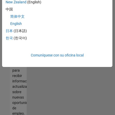
así no
New Zealand
(English)
encontrara
中国
ninguna
vacante
简体中文
que se
English
ajuste
日本
(日本語)
a sus
cualificaciones,
한국
(한국어)
únase
a
nuestra
Comuníquese con su oficina local
Red de
talento
para
recibir
información
actualizada
sobre
nuevas
oportunidades
de
empleo.