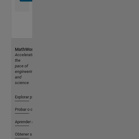
MathWorks
Accelerating
the
pace of
engineering
and
science
Explorar productos
Probar o comprar
Aprender a utilizar
Obtener soporte