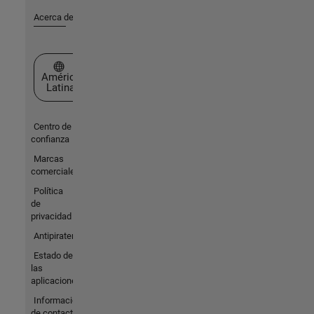
Acerca de MathWorks
Seleccione un país/idioma
América
Latina
Centro de
confianza
Marcas
comerciales
Política
de
privacidad
Antipiratería
Estado de
las
aplicaciones
Información
de contacto