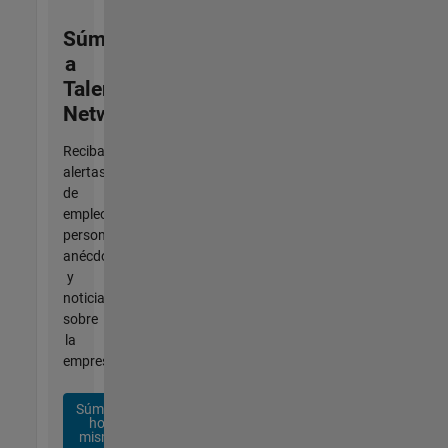
Súmese
a
Talent
Network
Reciba
alertas
de
empleo
personalizadas,
anécdotas
y
noticias
sobre
la
empresa.
Súmese
hoy
mismo