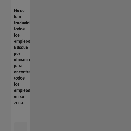
No se
han
traducido
todos
los
empleos.
Busque
por
ubicación
para
encontrar
todos
los
empleos
en su
zona.