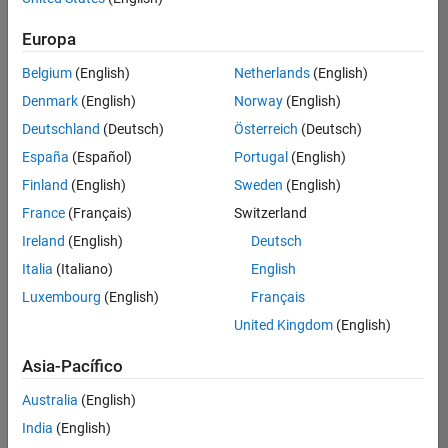
hay
puestos
Europa
disponibles
Belgium
(English)
Netherlands
(English)
que
se
Denmark
(English)
Norway
(English)
correspondan
Deutschland
(Deutsch)
Österreich
(Deutsch)
con
sus
España
(Español)
Portugal
(English)
criterios
Finland
(English)
Sweden
(English)
de
búsqueda.
France
(Français)
Switzerland
Pruebe
Ireland
(English)
Deutsch
a
Italia
(Italiano)
English
ampliar
Luxembourg
(English)
Français
su
búsqueda
United Kingdom
(English)
o a
ver
Asia-Pacífico
todos
los
Australia
(English)
empleos
.
Si aun
India
(English)