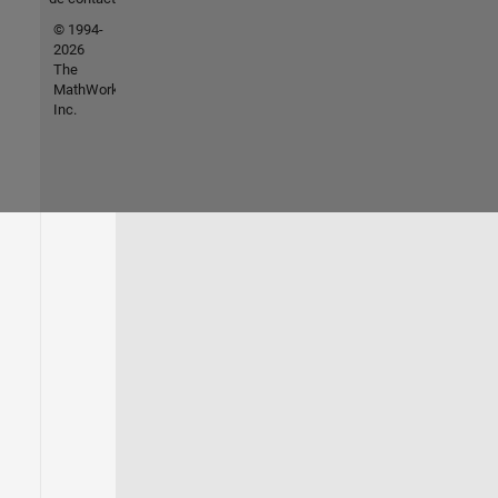
© 1994-
2026
The
MathWorks,
Inc.