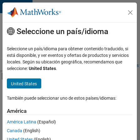
Saltar al contenido
Ofertas
de
Seleccione un país/idioma
empleo
en
Seleccione un país/idioma para obtener contenido traducido, si
MathWorks
está disponible, y ver eventos y ofertas de productos y servicios
locales. Según su ubicación geográfica, recomendamos que
Visión general
Búsqueda de empleo
Oficinas locales
Estudiantes 
seleccione:
United States
.
Mostrar/ocultar menú de navegación
Contenido principal
United States
FILTRADO POR
Program Management
También puede seleccionar uno de estos países/idiomas:
+
2
Release Engineering
América
Education Marketing
América Latina
(Español)
Canada
(English)
Actualmente
United States
(English)
no