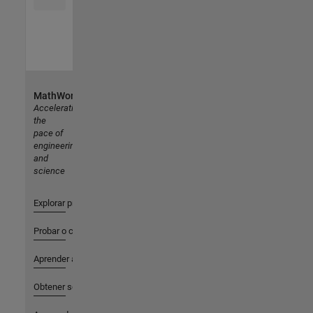
MathWorks
Accelerating
the
pace of
engineering
and
science
Explorar productos
Probar o comprar
Aprender a utilizar
Obtener soporte