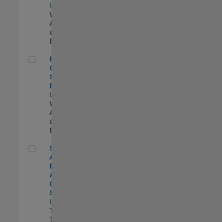
US-MA-Natick
|
Web
Applications
and Services |
Experimentado
Principal Cloud Software Engineer
Principal
Cloud
Software
Engineer
US-MA-Natick
|
Web
Applications
and Services |
Experimentado
Senior Application Engineer - Aerospace - Control Systems
Senior
Application
Engineer -
Aerospace -
Control
Systems
US-CA-
Torrance
|
Technical Sales