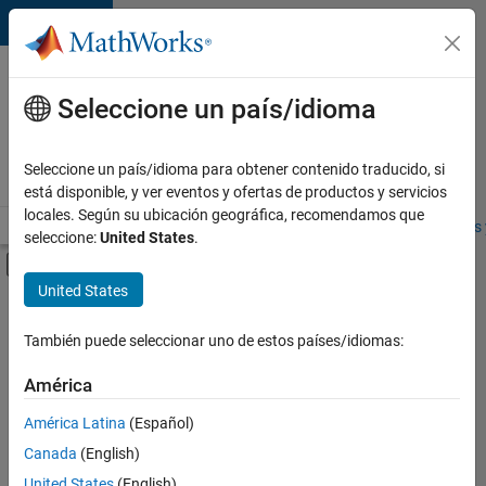
Saltar al contenido
Ofertas
de
Seleccione un país/idioma
empleo
en
Seleccione un país/idioma para obtener contenido traducido, si
MathWorks
está disponible, y ver eventos y ofertas de productos y servicios
locales. Según su ubicación geográfica, recomendamos que
Visión general
Búsqueda de empleo
Oficinas locales
Estudiantes 
seleccione:
United States
.
Mostrar/ocultar menú de navegación
Contenido principal
United States
FILTRADO POR
Advanced Support
También puede seleccionar uno de estos países/idiomas:
+
4
User Experience
América
Web Applications and Services
América Latina
(Español)
Technical Sales Engineering
Canada
(English)
Product Marketing
United States
(English)