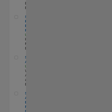
Engineering |
Experimentado
Senior Product Engineer - FPGA / ASIC
Senior
Product
Engineer -
FPGA / ASIC
US-MA-Natick
|
Product
Marketing |
Experimentado
Senior Applied AI Engineer
Senior Applied
AI Engineer
US-MA-Natick
|
Web
Applications
and Services |
Experimentado
Senior Application Engineer - Model-Based Design
Senior
Application
Engineer -
Model-Based
Design