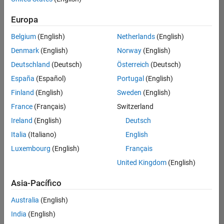
Ordenar por
Europa
Guardar
empleos
seleccionados
Belgium
(English)
Netherlands
(English)
Denmark
(English)
Norway
(English)
Deutschland
(Deutsch)
Österreich
(Deutsch)
No se
han
España
(Español)
Portugal
(English)
traducido
Finland
(English)
Sweden
(English)
todos
France
(Français)
Switzerland
los
empleos.
Ireland
(English)
Deutsch
Busque
Italia
(Italiano)
English
por
Luxembourg
(English)
Français
ubicación
para
United Kingdom
(English)
encontrar
todos
Asia-Pacífico
los
Australia
(English)
empleos
en su
India
(English)