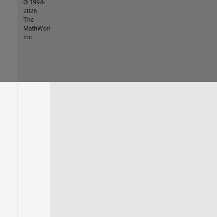
© 1994-
2026
The
MathWorks,
Inc.