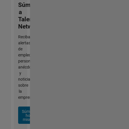
Súmese
a
Talent
Network
Reciba
alertas
de
empleo
personalizadas,
anécdotas
y
noticias
sobre
la
empresa.
Súmese
hoy
mismo