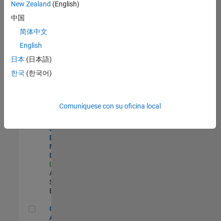
zona.
New Zealand
(English)
中国
Product Strategy Lead - Cloud & Ecosystem for Simulink
Product
简体中文
Strategy Lead
English
- Cloud &
Ecosystem for
日本
(日本語)
Simulink
한국
(한국어)
US-MA-Natick
|
Product
Marketing |
Experimentado
Comuníquese con su oficina local
Senior Solutions Engineer - Model Based Design
Senior
Solutions
Engineer -
Model Based
Design
US-MA-Natick
|
Advanced
Support |
Experimentado
Cloud Solution Architect
Cloud Solution
Architect