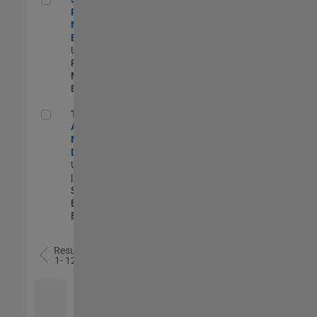
Product
Marketing
Engineer
US-MA-Natick
|
Product
Marketing |
Experimentado
Technical Account Manager - Defense
Technical
Account
Manager -
Defense
US-OH-Dayton
| Technical
Sales
Engineering |
Experimentado
Resultados
1- 12 de
12