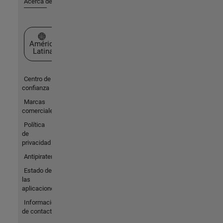
Acerca de MathWorks
Seleccione un país/idioma
América
Latina
Centro de
confianza
Marcas
comerciales
Política
de
privacidad
Antipiratería
Estado de
las
aplicaciones
Información
de contacto