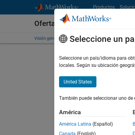
Saltar al contenido
Productos
Soluci
Ofertas de empleo en MathWo
Seleccione un pa
Visión general
Búsqueda de empleo
Oficinas local
Seleccione un país/idioma para obten
FILTRAD
locales. Según su ubicación geogr
United States
Actualm
Pruebe a
También puede seleccionar uno de 
cualific
empleo.
América
No se ha
América Latina
(Español)
Canada
(English)