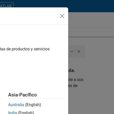
MATLAB
tas de productos y servicios
itecture
Program Management
+
1
an con sus criterios de búsqueda.
 encontrara ninguna vacante que se ajuste a sus
 actualizada sobre nuevas oportunidades de
Asia-Pacífico
ontrar todos los empleos en su zona.
Australia
(English)
India
(English)