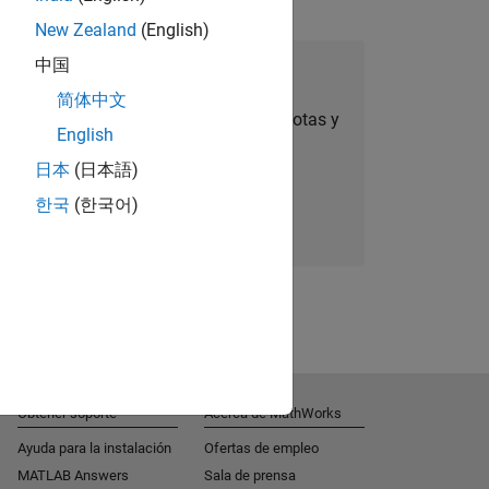
New Zealand
(English)
中国
úmese a Talent Network
简体中文
ertas de empleo personalizadas, anécdotas y
English
noticias sobre la empresa.
日本
(日本語)
한국
(한국어)
Súmese hoy mismo
Obtener soporte
Acerca de MathWorks
Ayuda para la instalación
Ofertas de empleo
MATLAB Answers
Sala de prensa