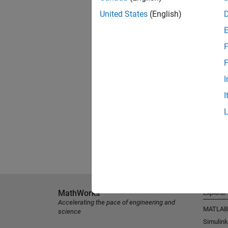
United States
(English)
F
F
I
I
MathWorks
Explorar
Accelerating the pace of engineering and
MATLAB
science
Simulink