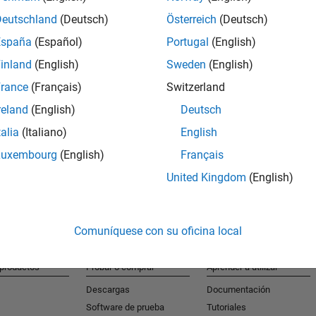
Deutschland
(Deutsch)
Österreich
(Deutsch)
España
(Español)
Portugal
(English)
S
inland
(English)
Sweden
(English)
Reciba al
rance
(Français)
Switzerland
reland
(English)
Deutsch
talia
(Italiano)
English
Luxembourg
(English)
Français
United Kingdom
(English)
Comuníquese con su oficina local
 productos
Probar o comprar
Aprender a utilizar
Descargas
Documentación
Software de prueba
Tutoriales