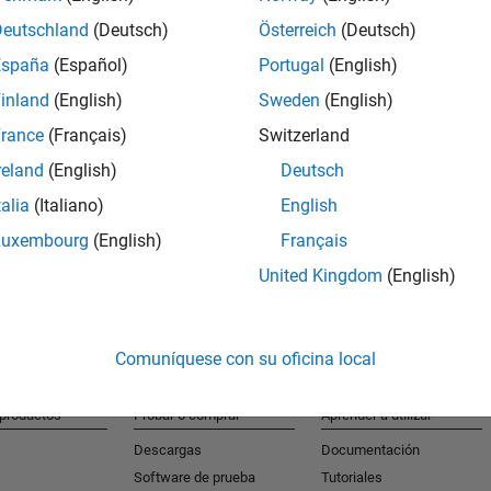
Deutschland
(Deutsch)
Österreich
(Deutsch)
España
(Español)
Portugal
(English)
S
inland
(English)
Sweden
(English)
Reciba al
rance
(Français)
Switzerland
reland
(English)
Deutsch
talia
(Italiano)
English
Luxembourg
(English)
Français
United Kingdom
(English)
Comuníquese con su oficina local
 productos
Probar o comprar
Aprender a utilizar
Descargas
Documentación
Software de prueba
Tutoriales