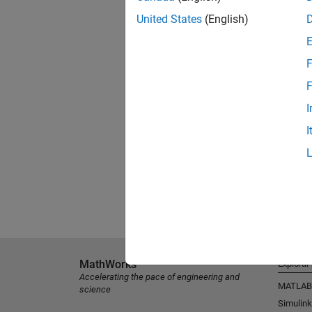
United States
(English)
F
F
I
I
MathWorks
Explorar
Accelerating the pace of engineering and
MATLAB
science
Simulink