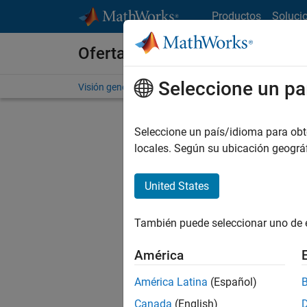
Saltar al contenido
Productos
Soluci
Ofertas de empleo en MathWo
Seleccione un pa
Visión general
Búsqueda de empleo
Oficinas local
Seleccione un país/idioma para obten
FILTRAD
locales. Según su ubicación geogr
United States
Actualm
Pruebe a
También puede seleccionar uno de 
cualific
empleo.
América
No se ha
América Latina
(Español)
Canada
(English)