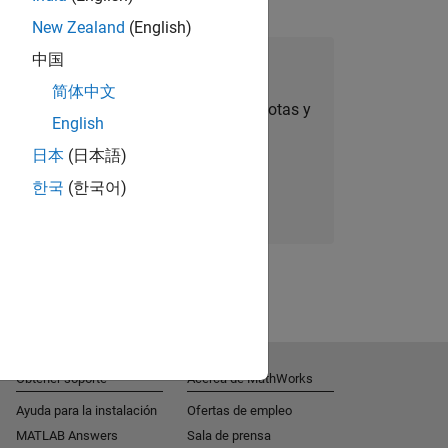
New Zealand
(English)
中国
úmese a Talent Network
简体中文
ertas de empleo personalizadas, anécdotas y
English
noticias sobre la empresa.
日本
(日本語)
한국
(한국어)
Súmese hoy mismo
Obtener soporte
Acerca de MathWorks
Ayuda para la instalación
Ofertas de empleo
MATLAB Answers
Sala de prensa