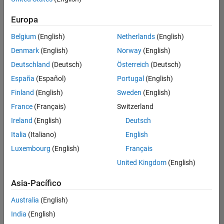
Ordenar por
Europa
Guardar
empleos
seleccionados
Belgium
(English)
Netherlands
(English)
Denmark
(English)
Norway
(English)
Deutschland
(Deutsch)
Österreich
(Deutsch)
No se
han
España
(Español)
Portugal
(English)
traducido
Finland
(English)
Sweden
(English)
todos
France
(Français)
Switzerland
los
empleos.
Ireland
(English)
Deutsch
Busque
Italia
(Italiano)
English
por
Luxembourg
(English)
Français
ubicación
para
United Kingdom
(English)
encontrar
todos
Asia-Pacífico
los
Australia
(English)
empleos
en su
India
(English)