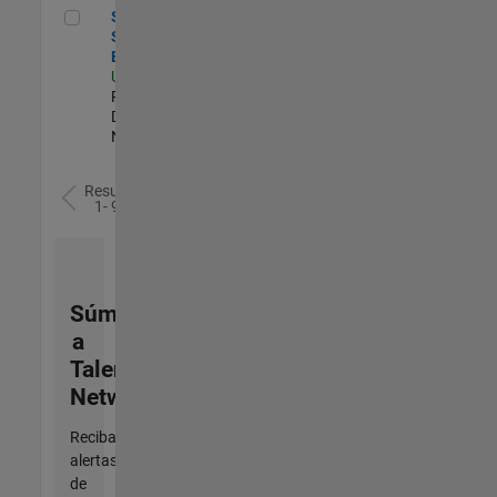
Senior C++ Software Engineer
Senior C++
Software
Engineer
US-MA-Natick
|
Product
Development |
Nuevo empleo
Resultados
1- 9 de
9
Súmese
a
Talent
Network
Reciba
alertas
de