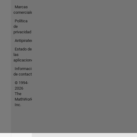
Marcas
comerciales
Política
de
privacidad
Antipiratería
Estado de
las
aplicaciones
Información
de contacto
© 1994-
2026
The
MathWorks,
Inc.