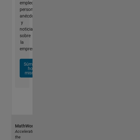
empleo
personalizadas,
anécdotas
y
noticias
sobre
la
empresa.
Súmese
hoy
mismo
MathWorks
Accelerating
the