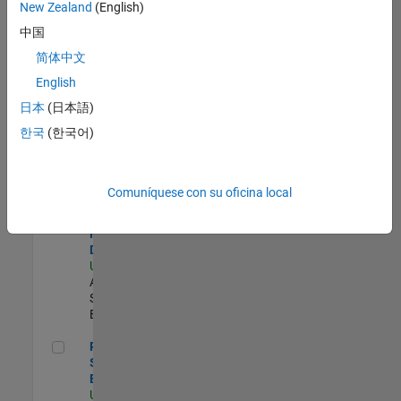
zona.
New Zealand
(English)
中国
Compiler Engineer LLVM
Compiler
简体中文
Engineer
English
LLVM
US-MA-Natick
|
日本
(日本語)
Product
한국
(한국어)
Development |
Experimentado
Senior Solutions Engineer - Model Based Design
Senior
Comuníquese con su oficina local
Solutions
Engineer -
Model Based
Design
US-MA-Natick
|
Advanced
Support |
Experimentado
Principal Security Engineer
Principal
Security
Engineer
US-MA-Natick
|