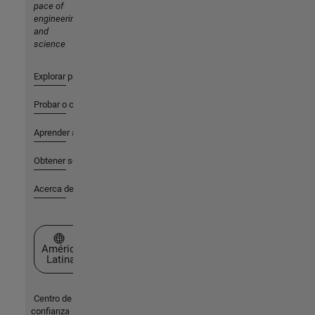
pace of
engineering
and
science
Explorar productos
Probar o comprar
Aprender a utilizar
Obtener soporte
Acerca de MathWorks
Seleccione un país/idioma
América
Latina
Centro de
confianza