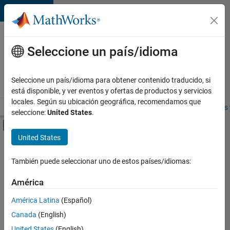
Saltar al contenido
Ofertas
de
Seleccione un país/idioma
empleo
en
Seleccione un país/idioma para obtener contenido traducido, si
MathWorks
está disponible, y ver eventos y ofertas de productos y servicios
locales. Según su ubicación geográfica, recomendamos que
Visión general
Búsqueda de empleo
Oficinas locales
Estudiantes 
seleccione:
United States
.
Mostrar/ocultar menú de navegación
Contenido principal
United States
FILTRADO POR
Advanced Support
También puede seleccionar uno de estos países/idiomas:
+
4
Product Development
América
Technical Writing
América Latina
(Español)
User Experience
Canada
(English)
Education Marketing
United States
(English)