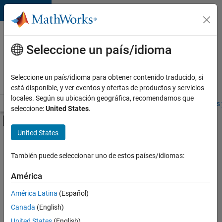
Saltar al contenido
Ofertas
de
Seleccione un país/idioma
empleo
en
Seleccione un país/idioma para obtener contenido traducido, si
MathWorks
está disponible, y ver eventos y ofertas de productos y servicios
locales. Según su ubicación geográfica, recomendamos que
Visión general
Búsqueda de empleo
Oficinas locales
Estudiantes 
seleccione:
United States
.
Mostrar/ocultar menú de navegación
Contenido principal
United States
FILTRADO POR
Commercial Sales
También puede seleccionar uno de estos países/idiomas:
+
2
Business Model Team
América
Finance and Operations
América Latina
(Español)
Canada
(English)
Actualmente
United States
(English)
no