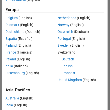
hay
puestos
Europa
disponibles
Belgium
(English)
Netherlands
(English)
que
se
Denmark
(English)
Norway
(English)
correspondan
Deutschland
(Deutsch)
Österreich
(Deutsch)
con
sus
España
(Español)
Portugal
(English)
criterios
Finland
(English)
Sweden
(English)
de
búsqueda.
France
(Français)
Switzerland
Pruebe
Ireland
(English)
Deutsch
a
Italia
(Italiano)
English
ampliar
Luxembourg
(English)
Français
su
búsqueda
United Kingdom
(English)
o a
ver
Asia-Pacífico
todos
los
Australia
(English)
empleos
.
Si aun
India
(English)