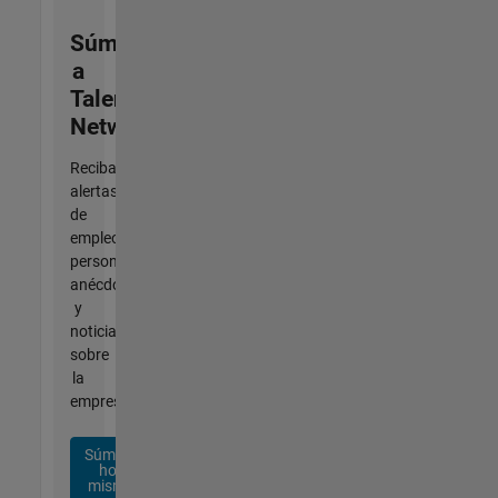
Súmese
a
Talent
Network
Reciba
alertas
de
empleo
personalizadas,
anécdotas
y
noticias
sobre
la
empresa.
Súmese
hoy
mismo