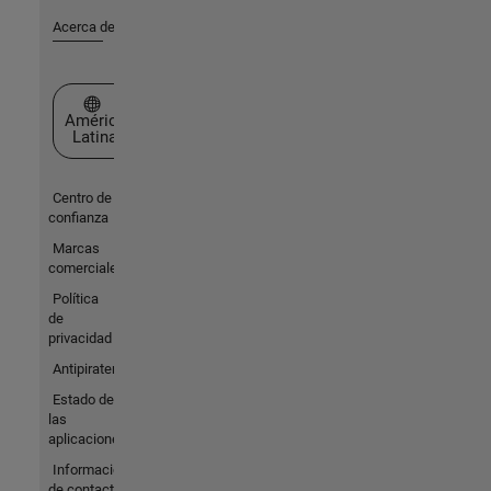
Acerca de MathWorks
Seleccione un país/idioma
América
Latina
Centro de
confianza
Marcas
comerciales
Política
de
privacidad
Antipiratería
Estado de
las
aplicaciones
Información
de contacto