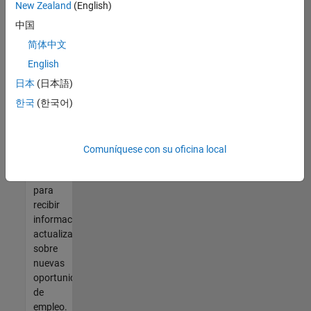
así no
New Zealand
(English)
encontrara
中国
ninguna
vacante
简体中文
que se
English
ajuste
日本
(日本語)
a sus
cualificaciones,
한국
(한국어)
únase
a
nuestra
Comuníquese con su oficina local
Red de
talento
para
recibir
información
actualizada
sobre
nuevas
oportunidades
de
empleo.