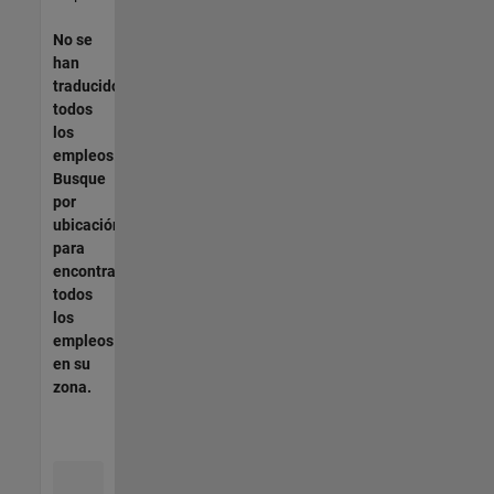
No se
han
traducido
todos
los
empleos.
Busque
por
ubicación
para
encontrar
todos
los
empleos
en su
zona.