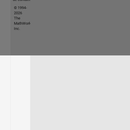
© 1994-
2026
The
MathWorks,
Inc.