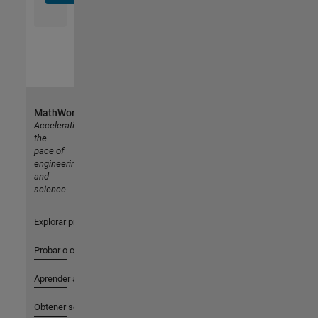
MathWorks
Accelerating
the
pace of
engineering
and
science
Explorar productos
Probar o comprar
Aprender a utilizar
Obtener soporte