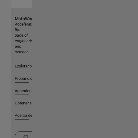
MathWorks
Accelerating
the
pace of
engineering
and
science
Explorar productos
Probar o comprar
Aprender a utilizar
Obtener soporte
Acerca de MathWorks
Seleccione un país/idioma