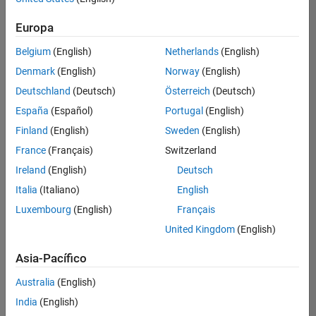
Ordenar por
Europa
Guardar
empleos
seleccionados
Belgium
(English)
Netherlands
(English)
Denmark
(English)
Norway
(English)
Deutschland
(Deutsch)
Österreich
(Deutsch)
No se
han
España
(Español)
Portugal
(English)
traducido
Finland
(English)
Sweden
(English)
todos
France
(Français)
Switzerland
los
empleos.
Ireland
(English)
Deutsch
Busque
Italia
(Italiano)
English
por
Luxembourg
(English)
Français
ubicación
para
United Kingdom
(English)
encontrar
todos
Asia-Pacífico
los
Australia
(English)
empleos
en su
India
(English)