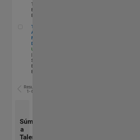
Technical Sales
Engineering |
Experimentado
Technical Account Manager - Defense
Technical
Account
Manager -
Defense
US-OH-Dayton
| Technical
Sales
Engineering |
Experimentado
Resultados
1- 6 de
6
Súmese
a
Talent