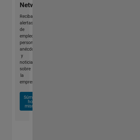
Network
Reciba
alertas
de
empleo
personalizadas,
anécdotas
y
noticias
sobre
la
empresa.
Súmese
hoy
mismo