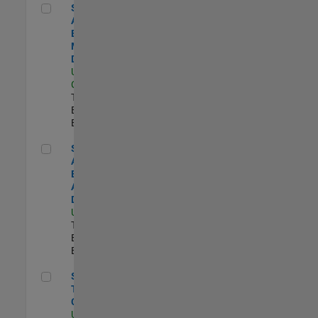
Senior Application Engineer - Model-Based Design
Senior
Application
Engineer -
Model-Based
Design
US-CA-Santa
Clara
|
Technical Sales
Engineering |
Experimentado
Senior Application Engineer - Aerospace & Defense
Senior
Application
Engineer -
Aerospace &
Defense
US-MA-Natick
|
Technical Sales
Engineering |
Experimentado
Senior Technical Consultant
Senior
Technical
Consultant
US-MI-Novi
|