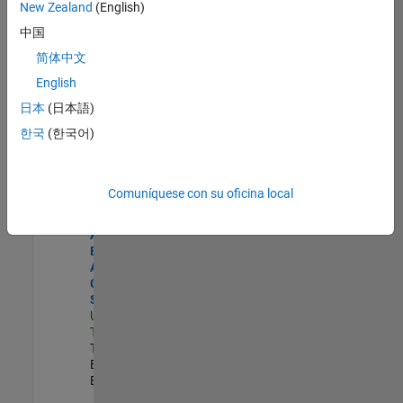
zona.
New Zealand
(English)
中国
Senior Solutions Engineer - Model Based Design
Senior
简体中文
Solutions
English
Engineer -
Model Based
日本
(日本語)
Design
한국
(한국어)
US-MA-Natick
|
Advanced
Support |
Experimentado
Comuníquese con su oficina local
Senior Application Engineer - Aerospace - Control Systems
Senior
Application
Engineer -
Aerospace -
Control
Systems
US-CA-
Torrance
|
Technical Sales
Engineering |
Experimentado