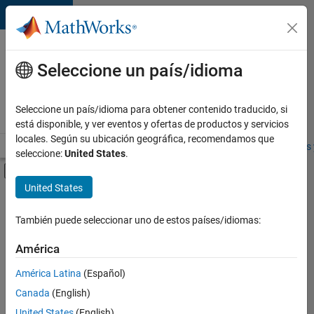
Saltar al contenido
Ofertas
de
Seleccione un país/idioma
empleo
en
Seleccione un país/idioma para obtener contenido traducido, si
MathWorks
está disponible, y ver eventos y ofertas de productos y servicios
locales. Según su ubicación geográfica, recomendamos que
Visión general
Búsqueda de empleo
Oficinas locales
Estudiantes 
seleccione:
United States
.
Mostrar/ocultar menú de navegación
Contenido principal
United States
FILTRADO POR
Advanced Support
También puede seleccionar uno de estos países/idiomas:
+
2
Technical Writing
América
Technical Sales Engineering
América Latina
(Español)
Canada
(English)
United States
(English)