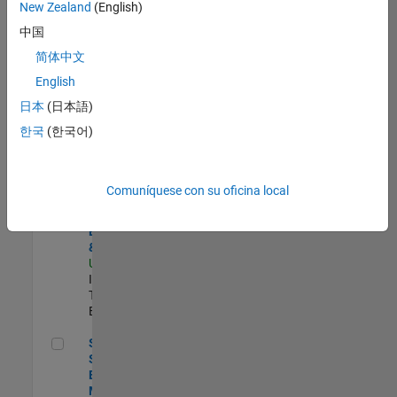
zona.
New Zealand
(English)
中国
Oil & Gas Industry Manager
Oil & Gas
简体中文
Industry
English
Manager
US-TX-Plano
|
日本
(日本語)
Industry
한국
(한국어)
Marketing |
Experimentado
Principal Identity Security Engineer - AD & MS Entra ID
Principal
Comuníquese con su oficina local
Identity
Security
Engineer - AD
& MS Entra ID
US-MA-Natick
|
Information
Technology |
Experimentado
Senior Solutions Engineer - Model Based Design
Senior
Solutions
Engineer -
Model Based