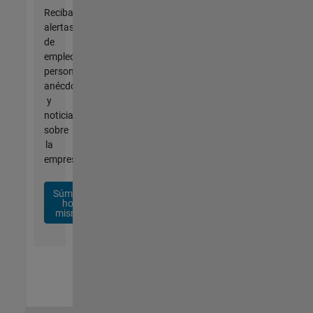
Reciba
alertas
de
empleo
personalizadas,
anécdotas
y
noticias
sobre
la
empresa.
Súmese
hoy
mismo