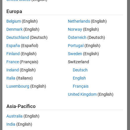
Ordenar por
Europa
Guardar
empleos
seleccionados
Belgium
(English)
Netherlands
(English)
Denmark
(English)
Norway
(English)
Deutschland
(Deutsch)
Österreich
(Deutsch)
No se
han
España
(Español)
Portugal
(English)
traducido
Finland
(English)
Sweden
(English)
todos
France
(Français)
Switzerland
los
empleos.
Ireland
(English)
Deutsch
Busque
Italia
(Italiano)
English
por
Luxembourg
(English)
Français
ubicación
para
United Kingdom
(English)
encontrar
todos
Asia-Pacífico
los
Australia
(English)
empleos
en su
India
(English)