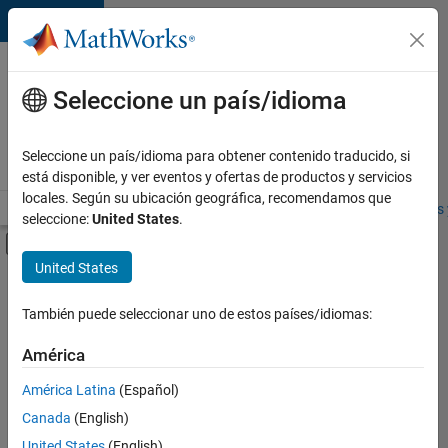
Saltar al contenido
Ofertas
de
Seleccione un país/idioma
empleo
en
Seleccione un país/idioma para obtener contenido traducido, si
MathWorks
está disponible, y ver eventos y ofertas de productos y servicios
locales. Según su ubicación geográfica, recomendamos que
Visión general
Búsqueda de empleo
Oficinas locales
Estudiantes 
seleccione:
United States
.
Mostrar/ocultar menú de navegación
Contenido principal
United States
FILTRADO POR
Advanced Support
También puede seleccionar uno de estos países/idiomas:
+
2
Information Technology
América
Industry Marketing
América Latina
(Español)
Canada
(English)
United States
(English)