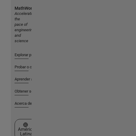
MathWorks
Accelerating
the
pace of
engineering
and
science
Explorar productos
Probar o comprar
Aprender a utilizar
Obtener soporte
Acerca de MathWorks
Seleccione un país/idioma
América
Latina