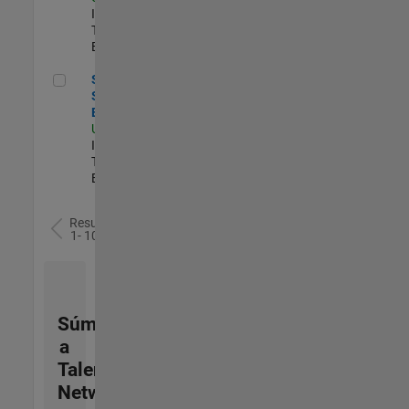
Information
Technology |
Experimentado
Senior Sailpoint IAM Engineer
Senior
Sailpoint IAM
Engineer
US-MA-Natick
|
Information
Technology |
Experimentado
Resultados
1- 10 de
10
Súmese
a
Talent
Network