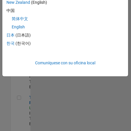
zona.
New Zealand
(English)
中国
Principal IAM/AD Engineer
Principal
简体中文
IAM/AD
English
Engineer
US-MA-Natick
|
日本
(日本語)
Information
한국
(한국어)
Technology |
Experimentado
Senior CRM Analyst
Senior CRM
Comuníquese con su oficina local
Analyst
US-MA-Natick
|
Information
Technology |
Experimentado
Technical Product Owner
Technical
Product Owner
US-MA-Natick
|
Information
Technology |
Experimentado