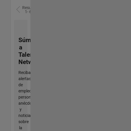
Resultados
1- 6 de
6
Súmese
a
Talent
Network
Reciba
alertas
de
empleo
personalizadas,
anécdotas
y
noticias
sobre
la