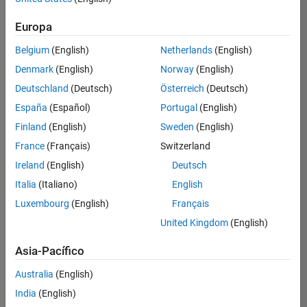
Ordenar por
Europa
Guardar
empleos
seleccionados
Belgium
(English)
Netherlands
(English)
Denmark
(English)
Norway
(English)
Deutschland
(Deutsch)
Österreich
(Deutsch)
No se
han
España
(Español)
Portugal
(English)
traducido
Finland
(English)
Sweden
(English)
todos
France
(Français)
Switzerland
los
empleos.
Ireland
(English)
Deutsch
Busque
Italia
(Italiano)
English
por
Luxembourg
(English)
Français
ubicación
para
United Kingdom
(English)
encontrar
todos
Asia-Pacífico
los
Australia
(English)
empleos
en su
India
(English)