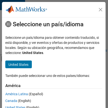
Saltar al contenido
Ofertas
de
Seleccione un país/idioma
empleo
en
Seleccione un país/idioma para obtener contenido traducido, si
MathWorks
está disponible, y ver eventos y ofertas de productos y servicios
locales. Según su ubicación geográfica, recomendamos que
Visión general
Búsqueda de empleo
Oficinas locales
Estudiantes 
seleccione:
United States
.
Mostrar/ocultar menú de navegación
Contenido principal
United States
FILTRADO POR
Information Technology
También puede seleccionar uno de estos países/idiomas:
+
1
Quality Engineering
América
América Latina
(Español)
Canada
(English)
United States
(English)