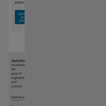
empresa.
Súmese
hoy
mismo
MathWorks
Accelerating
the
pace of
engineering
and
science
Explorar productos