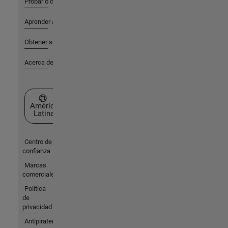
Probar o comprar
Aprender a utilizar
Obtener soporte
Acerca de MathWorks
Seleccione un país/idioma
América
Latina
Centro de
confianza
Marcas
comerciales
Política
de
privacidad
Antipiratería