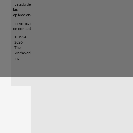
Estado de
las
aplicaciones
Información
de contacto
© 1994-
2026
The
MathWorks,
Inc.