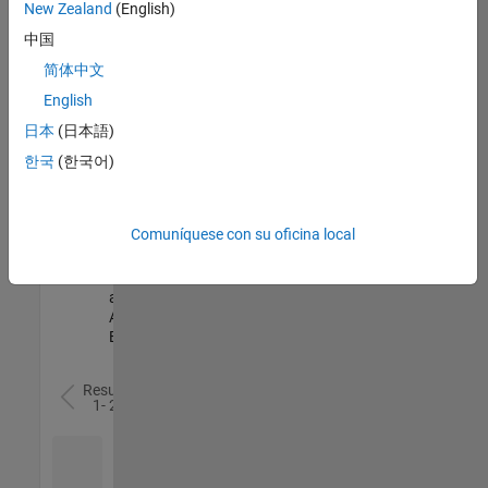
Senior Security Infrastructure Engineer
Senior
New Zealand
(English)
Security
中国
Infrastructure
Engineer
简体中文
US-MA-Natick
|
English
Infrastructure
and
日本
(日本語)
Architecture |
Experimentado
한국
(한국어)
Senior Observability Engineer
Senior
Observability
Comuníquese con su oficina local
Engineer
US-MA-Natick
|
Infrastructure
and
Architecture |
Experimentado
Resultados
1- 2 de
2