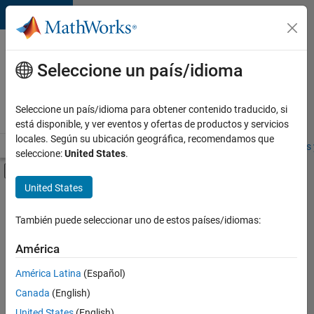
Saltar al contenido
Ofertas
de
Seleccione un país/idioma
empleo
en
Seleccione un país/idioma para obtener contenido traducido, si
MathWorks
está disponible, y ver eventos y ofertas de productos y servicios
locales. Según su ubicación geográfica, recomendamos que
Visión general
Búsqueda de empleo
Oficinas locales
Estudiantes 
seleccione:
United States
.
Mostrar/ocultar menú de navegación
Contenido principal
United States
FILTRADO POR
Infrastructure and Architecture
También puede seleccionar uno de estos países/idiomas:
América
Ordenar por
América Latina
(Español)
Canada
(English)
Guardar
United States
(English)
empleos