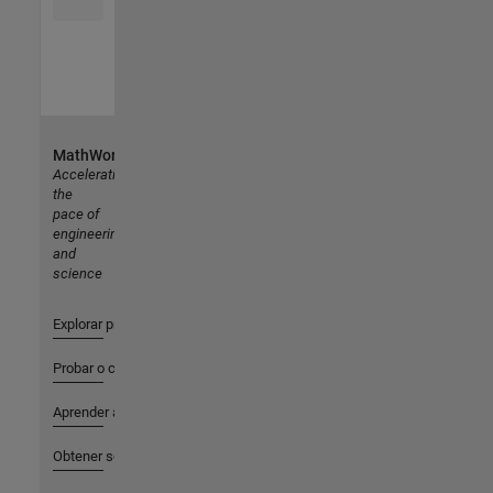
MathWorks
Accelerating
the
pace of
engineering
and
science
Explorar productos
Probar o comprar
Aprender a utilizar
Obtener soporte