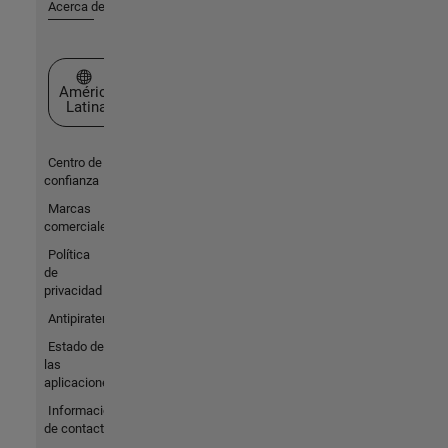
Acerca de MathWorks
Seleccione un país/idioma
América
Latina
Centro de
confianza
Marcas
comerciales
Política
de
privacidad
Antipiratería
Estado de
las
aplicaciones
Información
de contacto