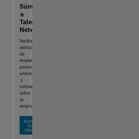
Súmese
a
Talent
Network
Reciba
alertas
de
empleo
personalizadas,
anécdotas
y
noticias
sobre
la
empresa.
Súmese
hoy
mismo