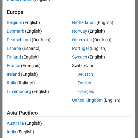
seleccionados
Europa
Belgium
(English)
Netherlands
(English)
No se
han
Denmark
(English)
Norway
(English)
traducido
Deutschland
(Deutsch)
Österreich
(Deutsch)
todos
España
(Español)
Portugal
(English)
los
empleos.
Finland
(English)
Sweden
(English)
Busque
France
(Français)
Switzerland
por
Ireland
(English)
Deutsch
ubicación
para
Italia
(Italiano)
English
encontrar
Luxembourg
(English)
Français
todos
United Kingdom
(English)
los
empleos
Asia-Pacífico
en su
zona.
Australia
(English)
India
(English)