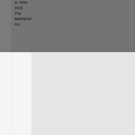
© 1994-
2026
The
MathWorks,
Inc.