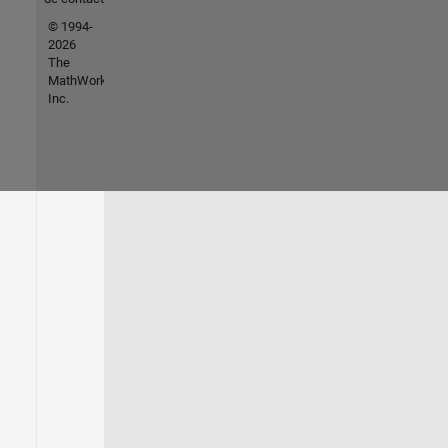
© 1994-
2026
The
MathWorks,
Inc.