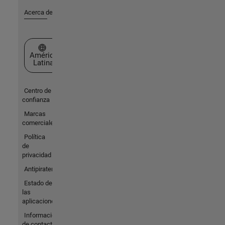
Acerca de MathWorks
Seleccione un país/idioma
América
Latina
Centro de
confianza
Marcas
comerciales
Política
de
privacidad
Antipiratería
Estado de
las
aplicaciones
Información
de contacto