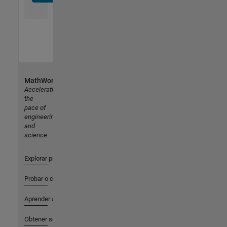
MathWorks
Accelerating
the
pace of
engineering
and
science
Explorar productos
Probar o comprar
Aprender a utilizar
Obtener soporte