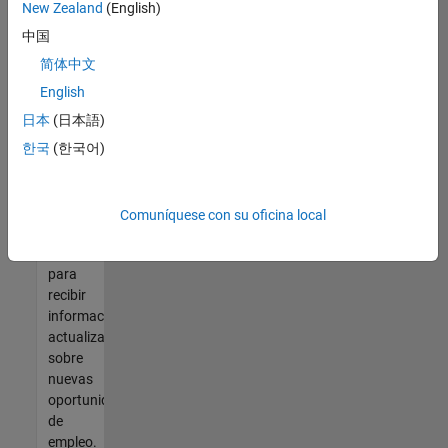
así no
New Zealand
(English)
encontrara
中国
ninguna
vacante
简体中文
que se
English
ajuste
日本
(日本語)
a sus
cualificaciones,
한국
(한국어)
únase
a
nuestra
Comuníquese con su oficina local
Red de
talento
para
recibir
información
actualizada
sobre
nuevas
oportunidades
de
empleo.