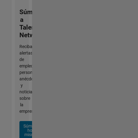
Súmese
a
Talent
Network
Reciba
alertas
de
empleo
personalizadas,
anécdotas
y
noticias
sobre
la
empresa.
Súmese
hoy
mismo