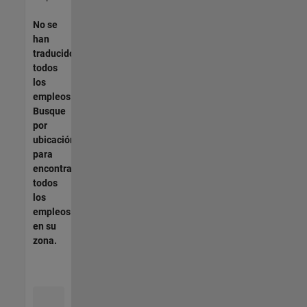
No se
han
traducido
todos
los
empleos.
Busque
por
ubicación
para
encontrar
todos
los
empleos
en su
zona.