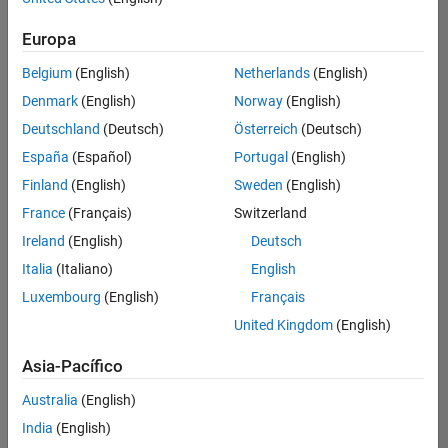
hay
puestos
Europa
disponibles
Belgium
(English)
Netherlands
(English)
que
se
Denmark
(English)
Norway
(English)
correspondan
Deutschland
(Deutsch)
Österreich
(Deutsch)
con
sus
España
(Español)
Portugal
(English)
criterios
Finland
(English)
Sweden
(English)
de
búsqueda.
France
(Français)
Switzerland
Pruebe
Ireland
(English)
Deutsch
a
Italia
(Italiano)
English
ampliar
Luxembourg
(English)
Français
su
búsqueda
United Kingdom
(English)
o a
ver
Asia-Pacífico
todos
los
Australia
(English)
empleos
.
Si aun
India
(English)