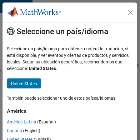
Saltar al contenido
Ofertas
de
Seleccione un país/idioma
empleo
en
Seleccione un país/idioma para obtener contenido traducido, si
MathWorks
está disponible, y ver eventos y ofertas de productos y servicios
locales. Según su ubicación geográfica, recomendamos que
Visión general
Búsqueda de empleo
Oficinas locales
Estudiantes 
seleccione:
United States
.
Mostrar/ocultar menú de navegación
Contenido principal
United States
FILTRADO POR
Quality Engineering
También puede seleccionar uno de estos países/idiomas:
+
2
User Experience
América
Education Marketing
América Latina
(Español)
Canada
(English)
Actualmente
United States
(English)
no