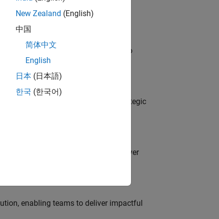
New Zealand
(English)
中国
简体中文
ross-functional teams and programs to
English
日本
(日本語)
o
한국
(한국어)
tegy, governance, and solutions; a strategic
es partnering with engineers to deliver
tion, enabling teams to deliver impactful