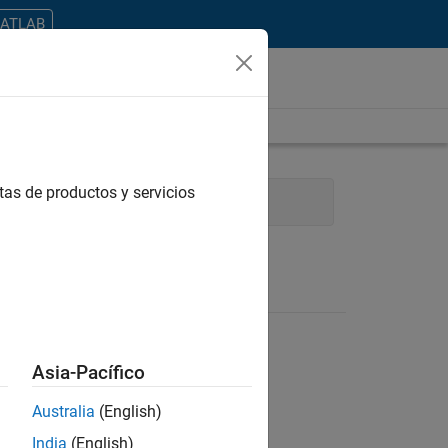
MATLAB
tas de productos y servicios
ment
Release Engineering
Asia-Pacífico
Australia
(English)
ontrar todos los empleos en su zona.
India
(English)