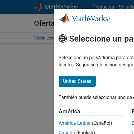
Saltar al contenido
Productos
Soluci
Ofertas de empleo en MathWo
Seleccione un pa
Visión general
Búsqueda de empleo
Oficinas local
Seleccione un país/idioma para obten
locales. Según su ubicación geogr
United States
Ordena
También puede seleccionar uno de 
Gu
América
América Latina
(Español)
No se ha
Canada
(English)