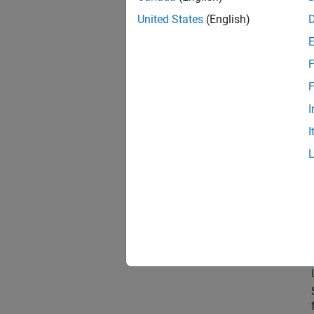
United States
(English)
Sen
F
F
I
Data
I
Sen
Sen