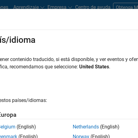
ones
Aprendizaje
Empresa
Centro de ayuda
Obtenga 
rks
ís/idioma
es
Estudiantes y nuevas carreras
Recursos
Cuenta de empleo
er contenido traducido, si está disponible, y ver eventos y ofer
FILTRADO POR
Business Applications and Tools
Program Manage
áfica, recomendamos que seleccione:
United States
.
r por
estos países/idiomas:
ardar empleos
seleccionados
Europa
Belgium
(English)
Netherlands
(English)
n traducido todos los empleos. Busque por ubicación para enc
Denmark
(English)
Norway
(English)