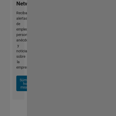
Network
Reciba
alertas
de
empleo
personalizadas,
anécdotas
y
noticias
sobre
la
empresa.
Súmese
hoy
mismo