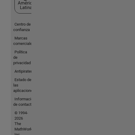
América
Latina
Centro de
confianza
Marcas
comerciales
Política
de
privacidad
Antipiratería
Estado de
las
aplicaciones
Información
de contacto
© 1994-
2026
The
MathWorks,
Inc.