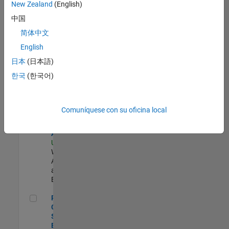
zona.
New Zealand
(English)
中国
Senior Applications Engineer - Model Based Design
Senior
简体中文
Applications
English
Engineer -
Model Based
日本
(日本語)
Design
한국
(한국어)
US-MA-Natick
|
Advanced
Support |
Experimentado
Comuníquese con su oficina local
Cloud Solution Architect
Cloud Solution
Architect
US-MA-Natick
|
Web
Applications
and Services |
Experimentado
Principal Cloud Software Engineer
Principal
Cloud
Software
Engineer