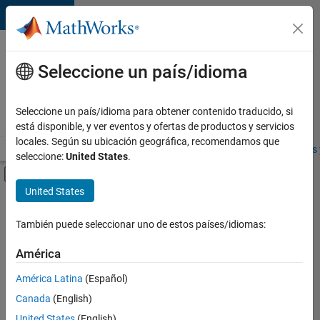
Saltar al contenido
Ofertas
de
Seleccione un país/idioma
empleo
en
Seleccione un país/idioma para obtener contenido traducido, si
MathWorks
está disponible, y ver eventos y ofertas de productos y servicios
locales. Según su ubicación geográfica, recomendamos que
Visión general
Búsqueda de empleo
Oficinas locales
Estudiantes 
seleccione:
United States
.
Mostrar/ocultar menú de navegación
Contenido principal
United States
FILTRADO POR
Advanced Support
También puede seleccionar uno de estos países/idiomas:
+
1
Web Applications and Services
América
América Latina
(Español)
Canada
(English)
United States
(English)