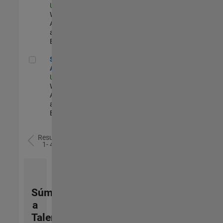
US-MA-Natick
|
Web
Applications
and Services |
Experimentado
Senior Applied AI Engineer
Senior Applied
AI Engineer
US-MA-Natick
|
Web
Applications
and Services |
Experimentado
Resultados
1- 4 de
4
Súmese
a
Talent