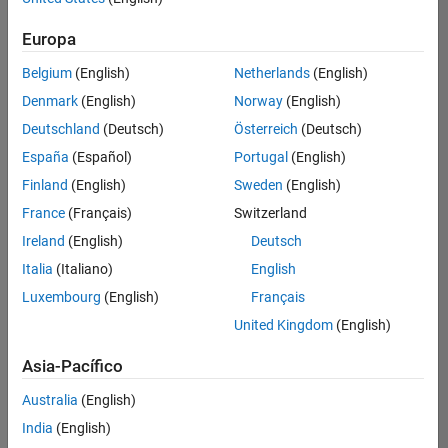
Ordenar por
Europa
Guardar
empleos
seleccionados
Belgium
(English)
Netherlands
(English)
Denmark
(English)
Norway
(English)
Deutschland
(Deutsch)
Österreich
(Deutsch)
No se
han
España
(Español)
Portugal
(English)
traducido
Finland
(English)
Sweden
(English)
todos
France
(Français)
Switzerland
los
empleos.
Ireland
(English)
Deutsch
Busque
Italia
(Italiano)
English
por
Luxembourg
(English)
Français
ubicación
para
United Kingdom
(English)
encontrar
todos
Asia-Pacífico
los
Australia
(English)
empleos
en su
India
(English)