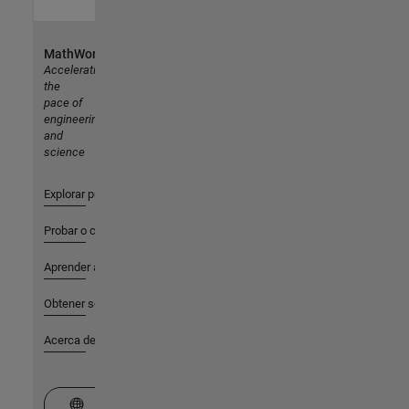
MathWorks
Accelerating
the
pace of
engineering
and
science
Explorar productos
Probar o comprar
Aprender a utilizar
Obtener soporte
Acerca de MathWorks
Seleccione un país/idioma