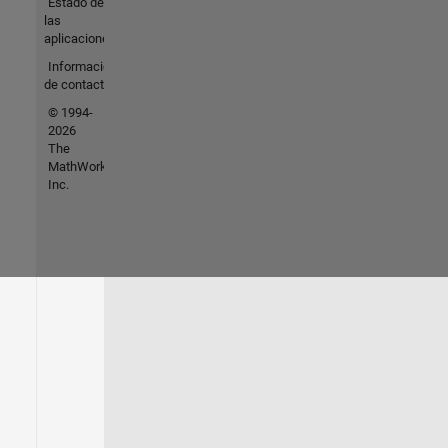
Estado de
las
aplicaciones
Información
de contacto
© 1994-
2026
The
MathWorks,
Inc.