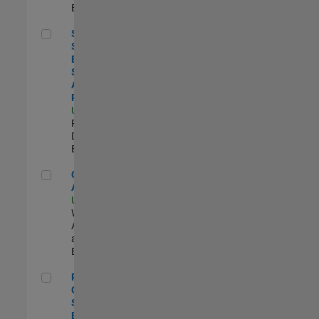
Experimentado
Senior Software Engineer - Synthetic Aperture Radar
Senior
Software
Engineer -
Synthetic
Aperture
Radar
US-MA-Natick
|
Product
Development |
Experimentado
Cloud Solution Architect
Cloud Solution
Architect
US-MA-Natick
|
Web
Applications
and Services |
Experimentado
Principal Cloud Software Engineer
Principal
Cloud
Software
Engineer