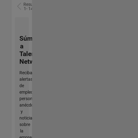
Resultados
1- 14 de
14
Súmese
a
Talent
Network
Reciba
alertas
de
empleo
personalizadas,
anécdotas
y
noticias
sobre
la
empresa.