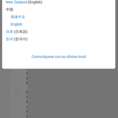
zona.
New Zealand
(English)
中国
Compiler Engineer LLVM
Compiler
简体中文
Engineer
English
LLVM
US-MA-Natick
|
日本
(日本語)
Product
한국
(한국어)
Development |
Experimentado
Senior Program Manager
Senior
Comuníquese con su oficina local
Program
Manager
US-MA-Natick
|
Program
Management |
Experimentado
Principal Security Engineer
Principal
Security
Engineer
US-MA-Natick
|
Product
Development |