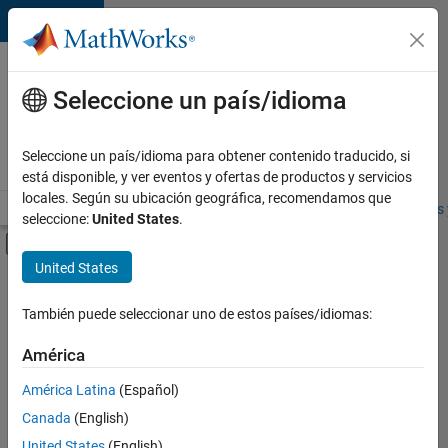
Saltar al contenido
Ofertas
de
Seleccione un país/idioma
empleo
en
Seleccione un país/idioma para obtener contenido traducido, si
MathWorks
está disponible, y ver eventos y ofertas de productos y servicios
locales. Según su ubicación geográfica, recomendamos que
Visión general
Búsqueda de empleo
Oficinas locales
Estudiantes 
seleccione:
United States
.
Mostrar/ocultar menú de navegación
Contenido principal
United States
FILTRADO POR
Product Development
También puede seleccionar uno de estos países/idiomas:
+
4
Program Management
América
Quality Engineering
América Latina
(Español)
Web Applications and Services
Canada
(English)
Education Marketing
United States
(English)