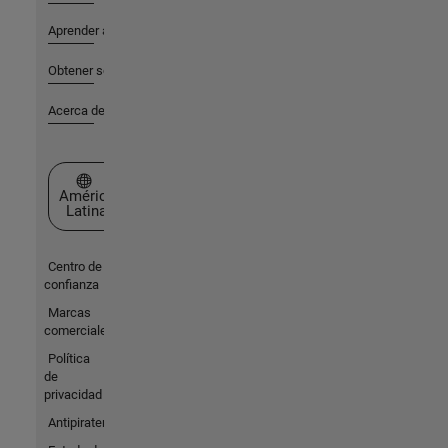
Aprender a utilizar
Obtener soporte
Acerca de MathWorks
Seleccione un país/idioma
América
Latina
Centro de
confianza
Marcas
comerciales
Política
de
privacidad
Antipiratería