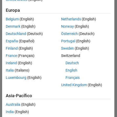
Ordenar por
Europa
Guardar
empleos
seleccionados
Belgium
(English)
Netherlands
(English)
Denmark
(English)
Norway
(English)
Deutschland
(Deutsch)
Österreich
(Deutsch)
No se
han
España
(Español)
Portugal
(English)
traducido
Finland
(English)
Sweden
(English)
todos
France
(Français)
Switzerland
los
empleos.
Ireland
(English)
Deutsch
Busque
Italia
(Italiano)
English
por
Luxembourg
(English)
Français
ubicación
para
United Kingdom
(English)
encontrar
todos
Asia-Pacífico
los
Australia
(English)
empleos
en su
India
(English)