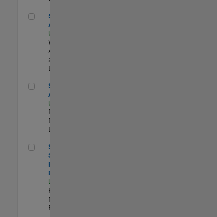
Senior Applied AI Engineer
Senior Applied
AI Engineer
US-MA-Natick
|
Web
Applications
and Services |
Experimentado
Senior Applied AI Engineer
Senior Applied
AI Engineer
US-MA-Natick
|
Product
Development |
Experimentado
Senior Software Program Manager
Senior
Software
Program
Manager
US-MA-Natick
|
Program
Management |
Experimentado