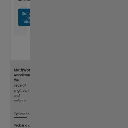
Súmese
hoy
mismo
MathWorks
Accelerating
the
pace of
engineering
and
science
Explorar productos
Probar o comprar