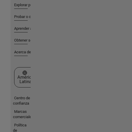
Explorar productos
Probar o comprar
Aprender a utilizar
Obtener soporte
Acerca de MathWorks
Seleccione un país/idioma
América
Latina
Centro de
confianza
Marcas
comerciales
Política
de