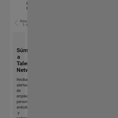
Management |
Experimentado
Resultados
1- 6 de
6
Súmese
a
Talent
Network
Reciba
alertas
de
empleo
personalizadas,
anécdotas
y