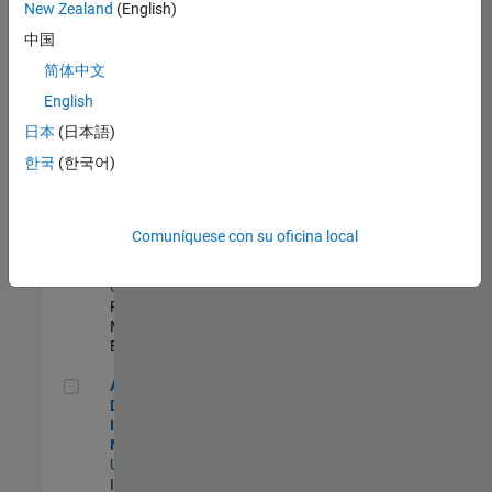
zona.
New Zealand
(English)
中国
Oil & Gas Industry Manager
Oil & Gas
简体中文
Industry
English
Manager
US-TX-Plano
|
日本
(日本語)
Industry
한국
(한국어)
Marketing |
Experimentado
Senior Program Manager
Senior
Comuníquese con su oficina local
Program
Manager
US-MA-Natick
|
Program
Management |
Experimentado
Aerospace & Defense Industry Manager
Aerospace &
Defense
Industry
Manager
US-MA-Natick
|
Industry