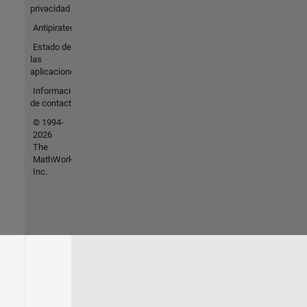
privacidad
Antipiratería
Estado de
las
aplicaciones
Información
de contacto
© 1994-
2026
The
MathWorks,
Inc.