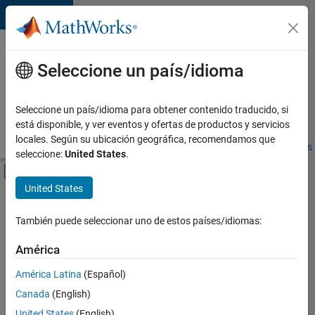
Saltar al contenido
Ofertas
de
Seleccione un país/idioma
empleo
en
Seleccione un país/idioma para obtener contenido traducido, si
MathWorks
está disponible, y ver eventos y ofertas de productos y servicios
locales. Según su ubicación geográfica, recomendamos que
Visión general
Búsqueda de empleo
Oficinas locales
Estudiantes 
seleccione:
United States
.
Mostrar/ocultar menú de navegación
Contenido principal
United States
FILTRADO POR
Program Management
También puede seleccionar uno de estos países/idiomas:
+
3
User Experience
América
Education Marketing
América Latina
(Español)
Industry Marketing
Canada
(English)
United States
(English)