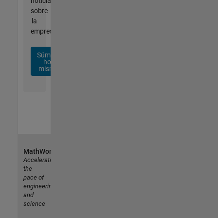
noticias
sobre
la
empresa.
Súmese
hoy
mismo
MathWorks
Accelerating
the
pace of
engineering
and
science