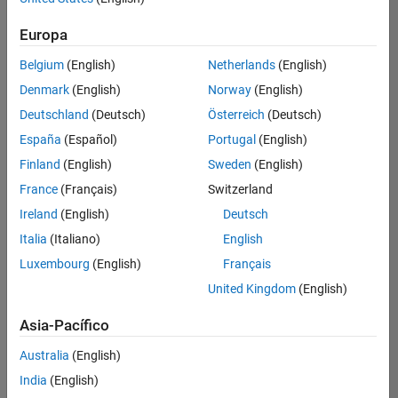
Ordenar por
Europa
Guardar
empleos
seleccionados
Belgium
(English)
Netherlands
(English)
Denmark
(English)
Norway
(English)
Deutschland
(Deutsch)
Österreich
(Deutsch)
No se
han
España
(Español)
Portugal
(English)
traducido
Finland
(English)
Sweden
(English)
todos
France
(Français)
Switzerland
los
empleos.
Ireland
(English)
Deutsch
Busque
Italia
(Italiano)
English
por
Luxembourg
(English)
Français
ubicación
para
United Kingdom
(English)
encontrar
todos
Asia-Pacífico
los
Australia
(English)
empleos
en su
India
(English)