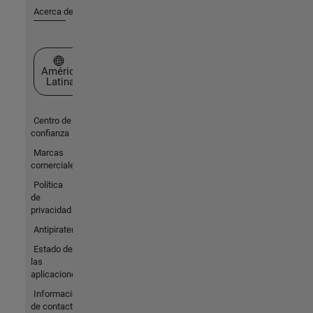
Acerca de MathWorks
Seleccione un país/idioma
América
Latina
Centro de
confianza
Marcas
comerciales
Política
de
privacidad
Antipiratería
Estado de
las
aplicaciones
Información
de contacto