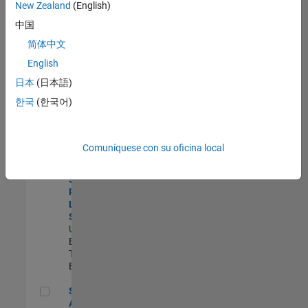
zona.
New Zealand
(English)
中国
Principal Identity Security Engineer - AD & MS Entra ID
Principal
简体中文
Identity
English
Security
Engineer - AD &
日本
(日本語)
MS Entra ID
한국
(한국어)
US-MA-Natick
|
Information
Technology |
Experimentado
Comuníquese con su oficina local
Director, Software Pricing and Licensing Strategy
Director,
Software
Pricing and
Licensing
Strategy
US-MA-Natick
|
Business Model
Team |
Experimentado
Senior CRM Analyst
Senior CRM
Analyst