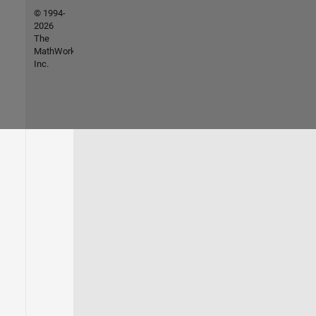
© 1994-
2026
The
MathWorks,
Inc.