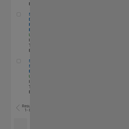
Experimentado
Senior Database Reliability Engineer
Senior
Database
Reliability
Engineer
US-MA-Natick
|
Information
Technology |
Experimentado
Senior Sailpoint IAM Engineer
Senior
Sailpoint IAM
Engineer
US-MA-Natick
|
Information
Technology |
Experimentado
Resultados
1- 8 de
8