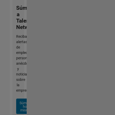
Súmese
a
Talent
Network
Reciba
alertas
de
empleo
personalizadas,
anécdotas
y
noticias
sobre
la
empresa.
Súmese
hoy
mismo