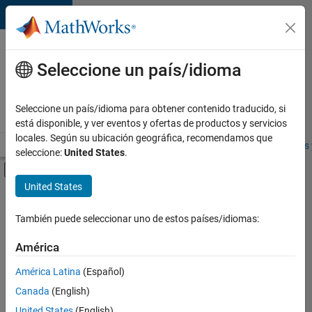
Saltar al contenido
Ofertas
de
Seleccione un país/idioma
empleo
en
Seleccione un país/idioma para obtener contenido traducido, si
MathWorks
está disponible, y ver eventos y ofertas de productos y servicios
locales. Según su ubicación geográfica, recomendamos que
Visión general
Búsqueda de empleo
Oficinas locales
Estudiantes 
seleccione:
United States
.
Mostrar/ocultar menú de navegación
Contenido principal
United States
FILTRADO POR
Information Technology
También puede seleccionar uno de estos países/idiomas:
+
4
Customer Support
América
Education Sales
América Latina
(Español)
Inside Sales
Canada
(English)
Business Model Team
United States
(English)