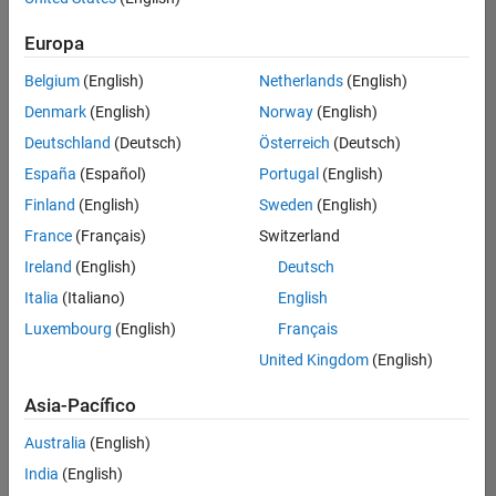
Ordenar por
Europa
Guardar
empleos
seleccionados
Belgium
(English)
Netherlands
(English)
Denmark
(English)
Norway
(English)
Deutschland
(Deutsch)
Österreich
(Deutsch)
No se
han
España
(Español)
Portugal
(English)
traducido
Finland
(English)
Sweden
(English)
todos
France
(Français)
Switzerland
los
empleos.
Ireland
(English)
Deutsch
Busque
Italia
(Italiano)
English
por
Luxembourg
(English)
Français
ubicación
para
United Kingdom
(English)
encontrar
todos
Asia-Pacífico
los
Australia
(English)
empleos
en su
India
(English)