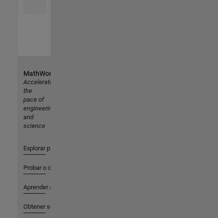
MathWorks
Accelerating
the
pace of
engineering
and
science
Explorar productos
Probar o comprar
Aprender a utilizar
Obtener soporte