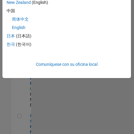
zona.
New Zealand
(English)
中国
Senior Solutions Engineer - Model Based Design
Senior
简体中文
Solutions
English
Engineer -
Model Based
日本
(日本語)
Design
한국
(한국어)
US-MA-Natick
|
Advanced
Support |
Experimentado
Comuníquese con su oficina local
Senior Program Manager
Senior
Program
Manager
US-MA-Natick
|
Program
Management |
Experimentado
Senior Software Program Manager
Senior
Software
Program
Manager