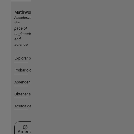
MathWorks
Accelerating
the
pace of
engineering
and
science
Explorar productos
Probar o comprar
Aprender a utilizar
Obtener soporte
Acerca de MathWorks
Seleccione un país/idioma
América