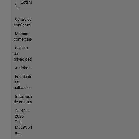
Latina
Centro de
confianza
Marcas
comerciales
Política
de
privacidad
Antipiratería
Estado de
las
aplicaciones
Información
de contacto
© 1994-
2026
The
MathWorks,
Inc.