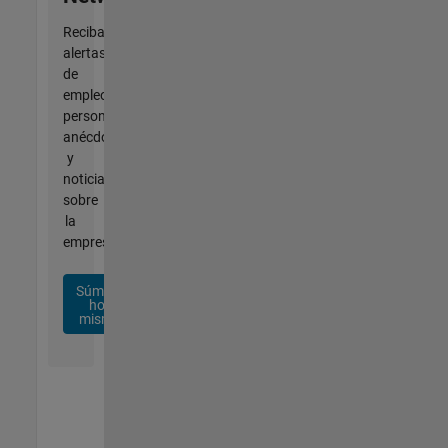
Reciba
alertas
de
empleo
personalizadas,
anécdotas
y
noticias
sobre
la
empresa.
Súmese
hoy
mismo