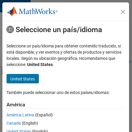
Saltar al contenido
Ofertas
de
Seleccione un país/idioma
empleo
en
Seleccione un país/idioma para obtener contenido traducido, si
MathWorks
está disponible, y ver eventos y ofertas de productos y servicios
locales. Según su ubicación geográfica, recomendamos que
Visión general
Búsqueda de empleo
Oficinas locales
Estudiantes 
seleccione:
United States
.
Mostrar/ocultar menú de navegación
Contenido principal
United States
FILTRADO POR
Advanced Support
También puede seleccionar uno de estos países/idiomas:
+
2
Program Management
América
Technical Writing
América Latina
(Español)
Canada
(English)
United States
(English)