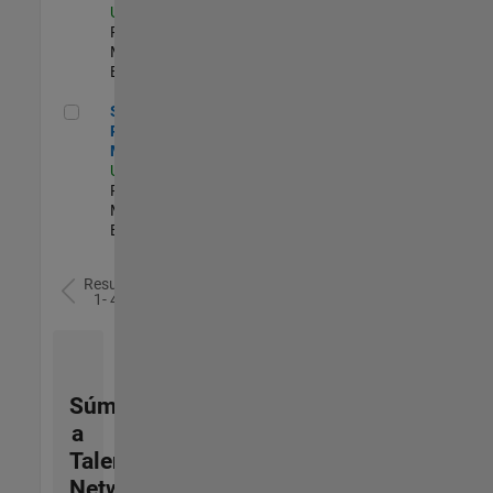
US-MA-Natick
|
Program
Management |
Experimentado
Senior Program Manager
Senior
Program
Manager
US-MA-Natick
|
Program
Management |
Experimentado
Resultados
1- 4 de
4
Súmese
a
Talent
Network