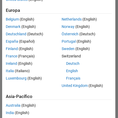
Ordenar por
Europa
Guardar
empleos
seleccionados
Belgium
(English)
Netherlands
(English)
Denmark
(English)
Norway
(English)
Deutschland
(Deutsch)
Österreich
(Deutsch)
No se
han
España
(Español)
Portugal
(English)
traducido
Finland
(English)
Sweden
(English)
todos
France
(Français)
Switzerland
los
empleos.
Ireland
(English)
Deutsch
Busque
Italia
(Italiano)
English
por
Luxembourg
(English)
Français
ubicación
para
United Kingdom
(English)
encontrar
todos
Asia-Pacífico
los
Australia
(English)
empleos
en su
India
(English)