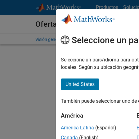
Saltar al contenido
Productos
Soluci
Ofertas de empleo en MathWo
Seleccione un pa
Visión general
Búsqueda de empleo
Oficinas local
Seleccione un país/idioma para obten
locales. Según su ubicación geogr
United States
Ordena
También puede seleccionar uno de 
Gu
América
América Latina
(Español)
No se ha
Canada
(English)