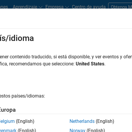
ones
Aprendizaje
Empresa
Centro de ayuda
Obtenga 
rks
ís/idioma
es
Estudiantes y nuevas carreras
Recursos
Cuenta de empleo
er contenido traducido, si está disponible, y ver eventos y ofer
FILTRADO POR
Advanced Support
User Experience
Web Application
áfica, recomendamos que seleccione:
United States
.
r por
estos países/idiomas:
ardar empleos
seleccionados
Europa
Belgium
(English)
Netherlands
(English)
n traducido todos los empleos. Busque por ubicación para enc
Denmark
(English)
Norway
(English)