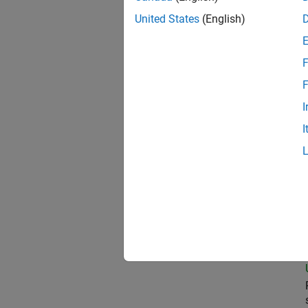
United States
(English)
Pro
F
F
I
Sen
I
Clou
Pri