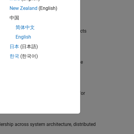
New Zealand
(English)
中国
简体中文
ution of our Model-Based Design products
English
日本
(日本語)
한국
(한국어)
model-based design (MBD) to shape the
s
he primary technical point of contact for
ership across system architecture, distributed