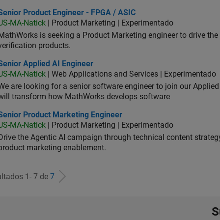
ior Product Engineer - FPGA / ASIC
Senior Product Engineer - FPGA / ASIC
US-MA-Natick
| Product Marketing | Experimentado
MathWorks is seeking a Product Marketing engineer to drive th
verification products.
or Applied AI Engineer
Senior Applied AI Engineer
US-MA-Natick
| Web Applications and Services | Experimentado
We are looking for a senior software engineer to join our Applied
will transform how MathWorks develops software
ior Product Marketing Engineer
Senior Product Marketing Engineer
US-MA-Natick
| Product Marketing | Experimentado
Drive the Agentic AI campaign through technical content strategy,
product marketing enablement.
ltados 1- 7 de
7
S