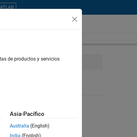
MATLAB
tas de productos y servicios
s and Services
Product Marketing
Asia-Pacífico
Australia
(English)
ontrar todos los empleos en su zona.
India
(English)