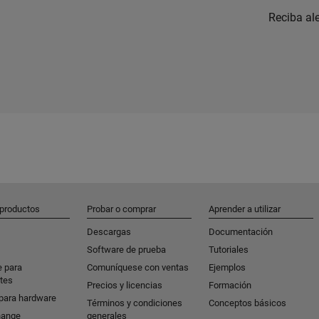
Reciba al
 productos
Probar o comprar
Aprender a utilizar
Descargas
Documentación
Software de prueba
Tutoriales
e para
Comuníquese con ventas
Ejemplos
tes
Precios y licencias
Formación
para hardware
Términos y condiciones
Conceptos básicos
hange
generales