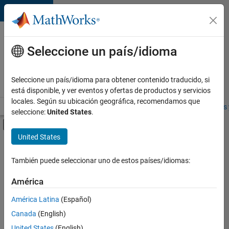
Saltar al contenido
Ofertas
de
Seleccione un país/idioma
empleo
en
Seleccione un país/idioma para obtener contenido traducido, si
MathWorks
está disponible, y ver eventos y ofertas de productos y servicios
locales. Según su ubicación geográfica, recomendamos que
Visión general
Búsqueda de empleo
Oficinas locales
Estudiantes 
seleccione:
United States
.
Mostrar/ocultar menú de navegación
Contenido principal
United States
FILTRADO POR
Infrastructure and Architecture
También puede seleccionar uno de estos países/idiomas:
+
1
Web Applications and Services
América
América Latina
(Español)
Canada
(English)
United States
(English)