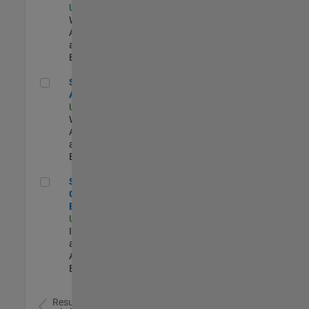
US-MA-Natick
|
Web
Applications
and Services |
Experimentado
Senior Applied AI Engineer
Senior Applied
AI Engineer
US-MA-Natick
|
Web
Applications
and Services |
Experimentado
Senior Observability Engineer
Senior
Observability
Engineer
US-MA-Natick
|
Infrastructure
and
Architecture |
Experimentado
Resultados