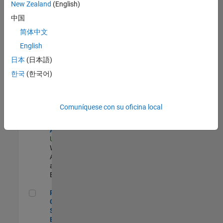
zona.
New Zealand
(English)
中国
Senior Security Infrastructure Engineer
Senior
简体中文
Security
English
Infrastructure
Engineer
日本
(日本語)
US-MA-Natick
|
한국
(한국어)
Infrastructure
and
Architecture |
Experimentado
Comuníquese con su oficina local
Cloud Solution Architect
Cloud Solution
Architect
US-MA-Natick
|
Web
Applications
and Services |
Experimentado
Principal Cloud Software Engineer
Principal
Cloud
Software
Engineer