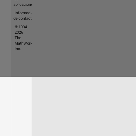
aplicaciones
Información
de contacto
© 1994-
2026
The
MathWorks,
Inc.