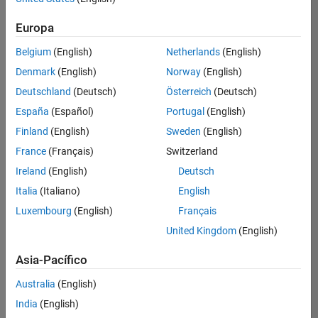
Ordenar por
Europa
Guardar
empleos
seleccionados
Belgium
(English)
Netherlands
(English)
Denmark
(English)
Norway
(English)
Deutschland
(Deutsch)
Österreich
(Deutsch)
No se
han
España
(Español)
Portugal
(English)
traducido
Finland
(English)
Sweden
(English)
todos
France
(Français)
Switzerland
los
empleos.
Ireland
(English)
Deutsch
Busque
Italia
(Italiano)
English
por
Luxembourg
(English)
Français
ubicación
para
United Kingdom
(English)
encontrar
todos
Asia-Pacífico
los
Australia
(English)
empleos
en su
India
(English)