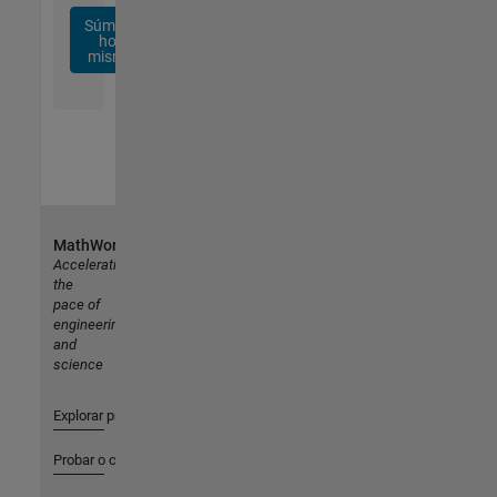
Súmese
hoy
mismo
MathWorks
Accelerating
the
pace of
engineering
and
science
Explorar productos
Probar o comprar