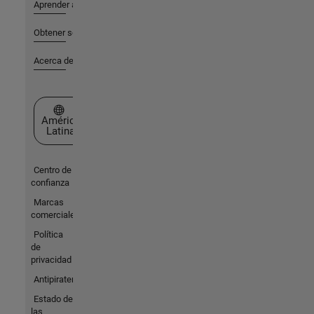
Aprender a utilizar
Obtener soporte
Acerca de MathWorks
Seleccione un país/idioma
América
Latina
Centro de
confianza
Marcas
comerciales
Política
de
privacidad
Antipiratería
Estado de
las