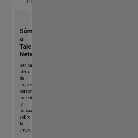
1- 5 de
5
Súmese
a
Talent
Network
Reciba
alertas
de
empleo
personalizadas,
anécdotas
y
noticias
sobre
la
empresa.