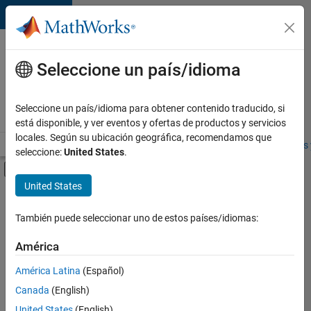
Saltar al contenido
Ofertas
de
Seleccione un país/idioma
empleo
en
Seleccione un país/idioma para obtener contenido traducido, si
MathWorks
está disponible, y ver eventos y ofertas de productos y servicios
locales. Según su ubicación geográfica, recomendamos que
Visión general
Búsqueda de empleo
Oficinas locales
Estudiantes 
seleccione:
United States
.
Mostrar/ocultar menú de navegación
Contenido principal
United States
FILTRADO POR
Infrastructure and Architecture
También puede seleccionar uno de estos países/idiomas:
+
1
Software Process Engineering
América
América Latina
(Español)
Canada
(English)
United States
(English)