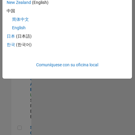
zona.
New Zealand
(English)
中国
Senior Security Infrastructure Engineer
Senior
简体中文
Security
English
Infrastructure
Engineer
日本
(日本語)
US-MA-Natick
|
한국
(한국어)
Infrastructure
and
Architecture |
Experimentado
Comuníquese con su oficina local
Senior Security Assurance Engineer
Senior
Security
Assurance
Engineer
US-MA-Natick
|
Software
Process
Engineering |
Experimentado
Senior Observability Engineer
Senior
Observability