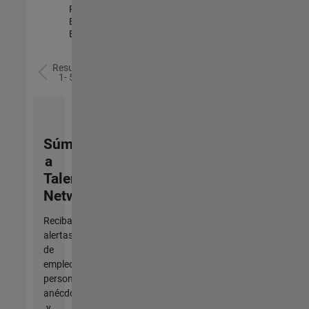
Process
Engineering |
Experimentado
Resultados
1- 5 de
5
Súmese
a
Talent
Network
Reciba
alertas
de
empleo
personalizadas,
anécdotas
y