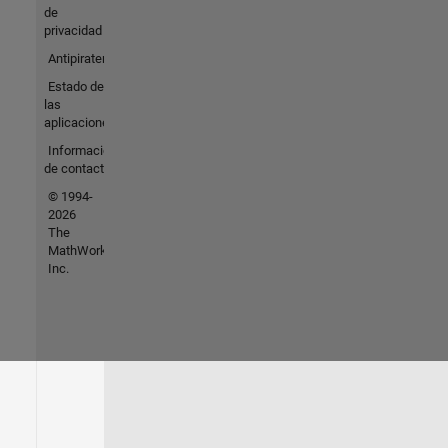
de
privacidad
Antipiratería
Estado de
las
aplicaciones
Información
de contacto
© 1994-
2026
The
MathWorks,
Inc.