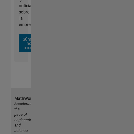
noticias
sobre
la
empresa.
Súmese
hoy
mismo
MathWorks
Accelerating
the
pace of
engineering
and
science