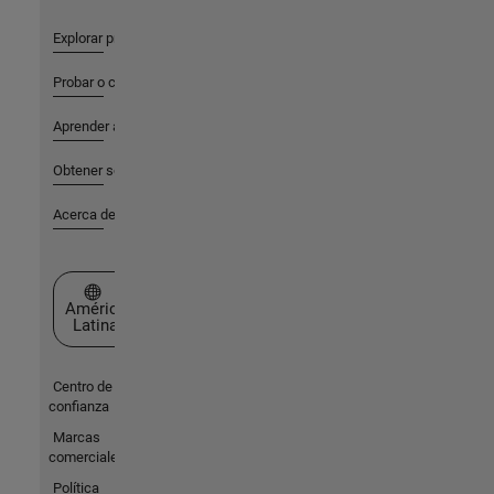
Explorar productos
Probar o comprar
Aprender a utilizar
Obtener soporte
Acerca de MathWorks
Seleccione un país/idioma
América
Latina
Centro de
confianza
Marcas
comerciales
Política