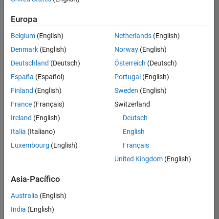
Ordenar por
Europa
Guardar
empleos
seleccionados
Belgium
(English)
Netherlands
(English)
Denmark
(English)
Norway
(English)
Deutschland
(Deutsch)
Österreich
(Deutsch)
No se
han
España
(Español)
Portugal
(English)
traducido
Finland
(English)
Sweden
(English)
todos
France
(Français)
Switzerland
los
empleos.
Ireland
(English)
Deutsch
Busque
Italia
(Italiano)
English
por
Luxembourg
(English)
Français
ubicación
para
United Kingdom
(English)
encontrar
todos
Asia-Pacífico
los
Australia
(English)
empleos
en su
India
(English)