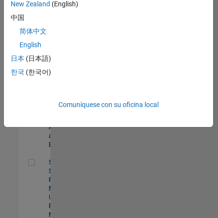
zona.
New Zealand
(English)
中国
Senior Program Manager
Senior
简体中文
Program
English
Manager
US-MA-Natick
|
日本
(日本語)
Program
한국
(한국어)
Management |
Experimentado
Data Architect
Data Architect
Comuníquese con su oficina local
US-MA-Natick
|
Business
Applications
and Tools |
Experimentado
Senior Software Program Manager
Senior
Software
Program
Manager
US-MA-Natick
|
Program
Management |