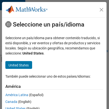
Saltar al contenido
Ofertas
de
Seleccione un país/idioma
empleo
en
Seleccione un país/idioma para obtener contenido traducido, si
MathWorks
está disponible, y ver eventos y ofertas de productos y servicios
locales. Según su ubicación geográfica, recomendamos que
Visión general
Búsqueda de empleo
Oficinas locales
Estudiantes 
seleccione:
United States
.
Mostrar/ocultar menú de navegación
Contenido principal
United States
FILTRADO POR
Business Applications and Tools
También puede seleccionar uno de estos países/idiomas:
+
2
Program Management
América
Technical Writing
América Latina
(Español)
Canada
(English)
United States
(English)