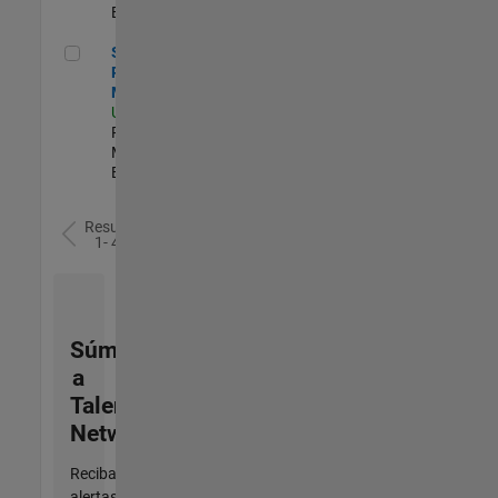
Experimentado
Senior Program Manager
Senior
Program
Manager
US-MA-Natick
|
Program
Management |
Experimentado
Resultados
1- 4 de
4
Súmese
a
Talent
Network
Reciba
alertas