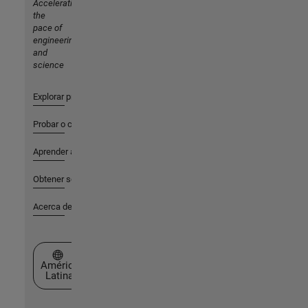
Accelerating
the
pace of
engineering
and
science
Explorar productos
Probar o comprar
Aprender a utilizar
Obtener soporte
Acerca de MathWorks
Seleccione un país/idioma
América
Latina