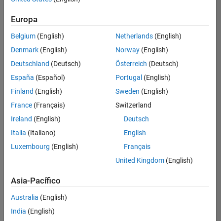
Ordenar por
Europa
Guardar
empleos
seleccionados
Belgium
(English)
Netherlands
(English)
Denmark
(English)
Norway
(English)
Deutschland
(Deutsch)
Österreich
(Deutsch)
No se
han
España
(Español)
Portugal
(English)
traducido
Finland
(English)
Sweden
(English)
todos
France
(Français)
Switzerland
los
empleos.
Ireland
(English)
Deutsch
Busque
Italia
(Italiano)
English
por
Luxembourg
(English)
Français
ubicación
para
United Kingdom
(English)
encontrar
todos
Asia-Pacífico
los
Australia
(English)
empleos
en su
India
(English)