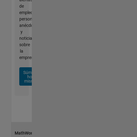
de
empleo
personalizadas,
anécdotas
y
noticias
sobre
la
empresa.
Súmese
hoy
mismo
MathWorks